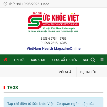
Thứ Hai 10/08/2026 11:22
E-ISSN 2734 - 9756
P-ISSN 2815 - 6285
VietNam Health MagazineOnline
NLINE
TIN TỨC
SỨC KHỎE
Y HỌC CỔ TRUYỀN
NGHIÊN CỨU TRA
MỚI NHẤT
ĐỌC NHIỀU
TAGS
Tạp chí điện tử Sức khỏe Việt - Cơ quan ngôn luận của