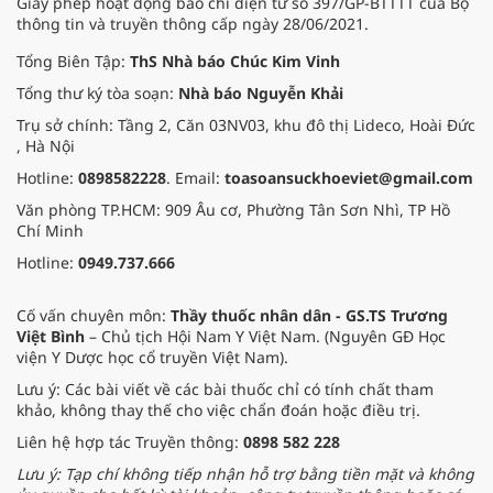
Giấy phép hoạt động báo chí điện tử số 397/GP-BTTTT của Bộ
thông tin và truyền thông cấp ngày 28/06/2021.
Tổng Biên Tập:
ThS Nhà báo Chúc Kim Vinh
Tổng thư ký tòa soạn:
Nhà báo Nguyễn Khải
Trụ sở chính: Tầng 2, Căn 03NV03, khu đô thị Lideco, Hoài Đức
, Hà Nội
Hotline:
0898582228
. Email:
toasoansuckhoeviet@gmail.com
Văn phòng TP.HCM: 909 Âu cơ, Phường Tân Sơn Nhì, TP Hồ
Chí Minh
Hotline:
0949.737.666
Cố vấn chuyên môn:
Thầy thuốc nhân dân - GS.TS Trương
Việt Bình
– Chủ tịch Hội Nam Y Việt Nam. (Nguyên GĐ Học
viện Y Dược học cổ truyền Việt Nam).
Lưu ý: Các bài viết về các bài thuốc chỉ có tính chất tham
khảo, không thay thế cho việc chẩn đoán hoặc điều trị.
Liên hệ hợp tác Truyền thông:
0898 582 228
Lưu ý: Tạp chí không tiếp nhận hỗ trợ bằng tiền mặt và không