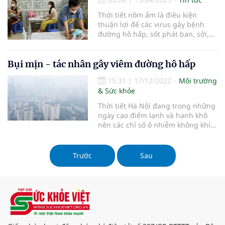
Thời tiết nồm ẩm là điều kiện
thuận lợi để các virus gây bệnh
đường hô hấp, sốt phát ban, sởi,
thủy đậu, Rubella phát triển, vậy
cần làm gì để phòng bệnh?
Bụi mịn - tác nhân gây viêm đường hô hấp
15:31
|
17/12/2022
Môi trường
& Sức khỏe
Thời tiết Hà Nội đang trong những
ngày cao điểm lạnh và hanh khô
nên các chỉ số ô nhiễm không khí
và nồng độ bụi mịn tăng cao. Cùng
với đó, từ tháng 11 đến nay tại
TPHCM kết quả quan trắc không
Trước
Sau
khí của Sở Tài nguyên và Môi
trường cho thấy chỉ số bụi mịn c