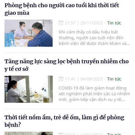
Phòng bệnh cho người cao tuổi khi thời tiết
giao mùa
21:57
|
29/11/2023
Tin tức
Khi cảm thấy có dấu hiệu bất
thường, người cao tuổi nên đến
bệnh viện để được thăm khám và
hỗ trợ y tế kịp thời.
Tăng năng lực sàng lọc bệnh truyền nhiễm cho
y tế cơ sở
11:41
|
04/08/2023
Tin tức
COVID-19 đã làm giảm hoạt động
xét nghiệm phát hiện các ca nhiễm
mới, giảm tiếp cận dịch vụ y tế,
giảm hiệu quả điều trị cho người
bệnh.
Thời tiết nồm ẩm, trẻ dễ ốm, làm gì để phòng
bệnh?
03:04
|
13/04/2023
Tin tức