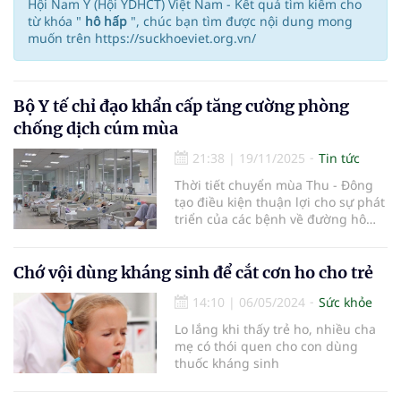
Hội Nam Y (Hội YDHCT) Việt Nam - Kết quả tìm kiếm cho
từ khóa "
hô hấp
", chúc bạn tìm được nội dung mong
muốn trên https://suckhoeviet.org.vn/
Bộ Y tế chỉ đạo khẩn cấp tăng cường phòng
chống dịch cúm mùa
21:38
|
19/11/2025
Tin tức
Thời tiết chuyển mùa Thu - Đông
tạo điều kiện thuận lợi cho sự phát
triển của các bệnh về đường hô
hấp, đặc biệt là cúm mùa, Bộ Y tế
đã ban hành công điện khẩn yêu
cầu các địa phương tăng cường
Chớ vội dùng kháng sinh để cắt cơn ho cho trẻ
các biện pháp phòng chống dịch
14:10
|
06/05/2024
Sức khỏe
bệnh. Ghi nhận từ hệ thống giám
sát cho thấy số ca mắc cúm mùa
Lo lắng khi thấy trẻ ho, nhiều cha
đang gia tăng, bao gồm nhiều
mẹ có thói quen cho con dùng
trường hợp diễn biến nặng tại các
thuốc kháng sinh
bệnh viện tuyến cuối.