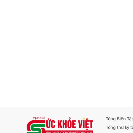
Tổng Biên Tậ
Tổng thư ký t