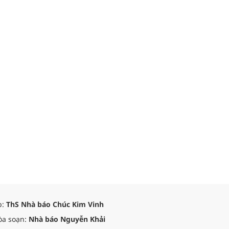
p:
ThS Nhà báo Chúc Kim Vinh
òa soạn:
Nhà báo Nguyễn Khải