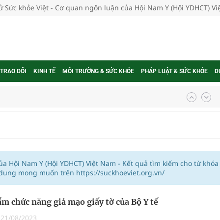
tử Sức khỏe Việt - Cơ quan ngôn luận của Hội Nam Y (Hội YDHCT) V
 TRAO ĐỔI
KINH TẾ
MÔI TRƯỜNG & SỨC KHỎE
PHÁP LUẬT & SỨC KHỎE
D
ợng thuốc
g, nhiệt độ cao nhất 35 độ
của Hội Nam Y (Hội YDHCT) Việt Nam - Kết quả tìm kiếm cho từ khóa
 dung mong muốn trên https://suckhoeviet.org.vn/
kỳ, khám sàng lọc cho người dân
m chức năng giả mạo giấy tờ của Bộ Y tế
ông cực hiệu quả
|
21/08/2023