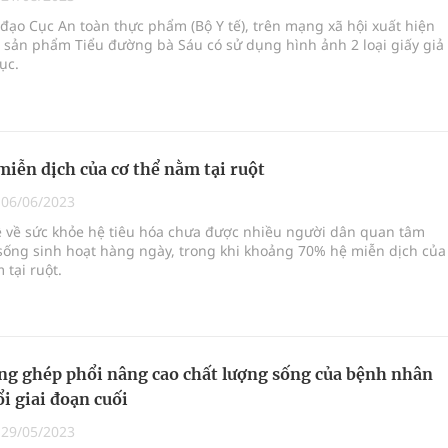
 chuyên gia
đạo Cục An toàn thực phẩm (Bộ Y tế), trên mạng xã hội xuất hiện
 sản phẩm Tiểu đường bà Sáu có sử dụng hình ảnh 2 loại giấy giả
ục.
nghiệm thực tế
hìn phụ nữ mỗi năm
iễn dịch của cơ thể nằm tại ruột
|
06/06/2023
ề về sức khỏe hệ tiêu hóa chưa được nhiều người dân quan tâm
sống sinh hoạt hàng ngày, trong khi khoảng 70% hệ miễn dịch của
 tại ruột.
ng ghép phổi nâng cao chất lượng sống của bệnh nhân
i giai đoạn cuối
|
29/05/2023