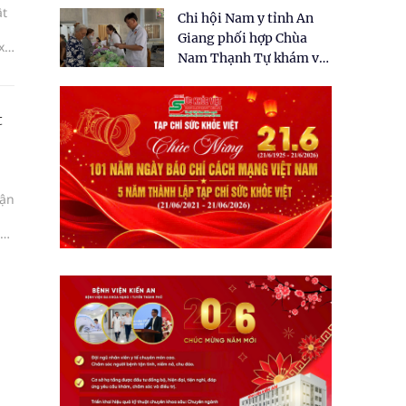
tặng quà cho 150 người
ật
Chi hội Nam y tỉnh An
dân tại xã Tân Tập
Giang phối hợp Chùa
xơ
Nam Thạnh Tự khám và
cấp thuốc miễn phí cho
nhân dân
t
uận
ng