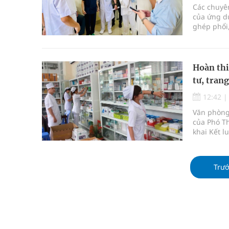
Các chuyên
của ứng d
ghép phổi,
phổi, bệnh
Hoàn thi
tư, trang
12:42
Văn phòng
của Phó Th
khai Kết l
Nghị định
Trư