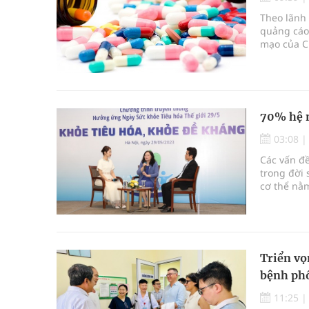
Tỷ lệ tật khúc xạ ở trẻ gia tăng: Khuyến nghị của
Theo lãnh 
quảng cáo
Nhiều lợi thế để nâng chất lượng y tế
mạo của C
Vương Thành Công: Khi việc học bắt đầu từ trải 
Tầm soát sớm ung thư vú giúp cứu sống hàng ng
70% hệ m
03:08
Các vấn đ
trong đời 
cơ thể nằm
Triển vọ
bệnh phổ
11:25