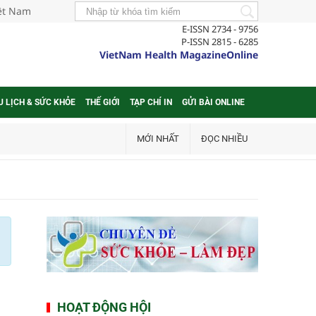
iệt Nam
E-ISSN 2734 - 9756
P-ISSN 2815 - 6285
VietNam Health MagazineOnline
U LỊCH & SỨC KHỎE
THẾ GIỚI
TẠP CHÍ IN
GỬI BÀI ONLINE
MỚI NHẤT
ĐỌC NHIỀU
HOẠT ĐỘNG HỘI