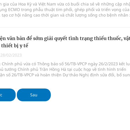
 gia của Hoa Kỳ và Việt Nam vừa có buổi chia sẻ về những cập nh
ụng ECMO trong phẫu thuật tim phổi, ghép phổi và triển vọng của
 tạo cơ hội nâng cao thời gian và chất lượng sống cho bệnh nhân 
 phổi kẽ giai đoạn
ện văn bản để sớm giải quyết tình trạng thiếu thuốc, vậ
 thiết bị y tế
|
28/02/2023
 Chính phủ vừa có Thông báo số 56/TB-VPCP ngày 26/2/2023 kết l
ủ tướng Chính phủ Trần Hồng Hà tại cuộc họp về tình hình triển
uận số 26/TB-VPCP và hoàn thiện Dự thảo Nghị định sửa đổi, bổ su
 số 98/2021/NĐ-CP ngà
ớc
Sau