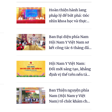
Hoàn thiện hành lang
pháp lý để bứt phá: Góc
nhìn khoa học và thực
tiễn tại Tọa đàm " Đề
xuất một số nội dung
Ban Đại diện phía Nam
cho Luật Y dược cổ
Hội Nam Y Việt Nam sơ
truyền Việt Nam"
kết công tác 6 tháng đầu
năm 2026
Hội Nam Y Việt Nam:
Đổi mới sáng tạo, khẳng
định vị thế trên nền tảng
y học cổ truyền và khoa
học hiện đại
Ban Thiện nguyện phía
Nam (Hội Nam y Việt
Nam) tổ chức khám chữa
bệnh y học cổ truyền và