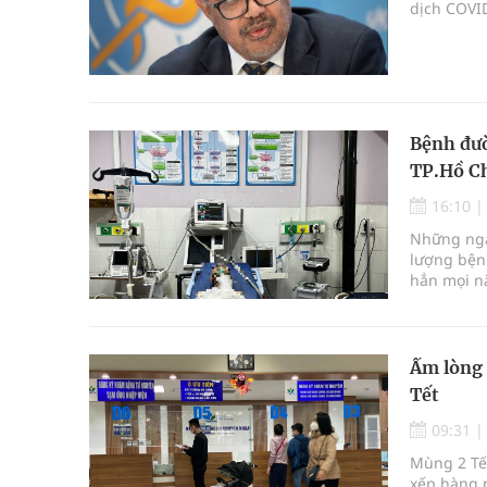
dịch COVID
Bệnh đườ
TP.Hồ C
16:10
Những ngà
lượng bện
hẳn mọi n
Ấm lòng 
Tết
09:31
Mùng 2 Tết
xếp hàng 