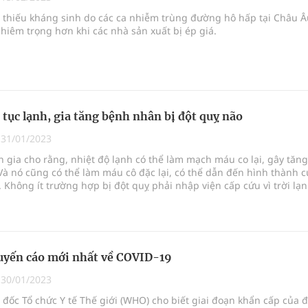
uồn lực cho môi trường và cộng đồng
g thiếu kháng sinh do các ca nhiễm trùng đường hô hấp tại Châu Â
hiêm trọng hơn khi các nhà sản xuất bị ép giá.
ệnh bảo hiểm y tế nếu không đăng ký khám theo yêu
ầm
p tục lạnh, gia tăng bệnh nhân bị đột quỵ não
i sầu riêng 2026
|
31/01/2023
 gia cho rằng, nhiệt độ lạnh có thể làm mạch máu co lại, gây tăng
nh vực cấp cứu, điều trị đột quỵ
Và nó cũng có thể làm máu cô đặc lại, có thể dẫn đến hình thành c
Không ít trường hợp bị đột quỵ phải nhập viện cấp cứu vì trời lạn
ngừa ung thư
yến cáo mới nhất về COVID-19
|
30/01/2023
đốc Tổ chức Y tế Thế giới (WHO) cho biết giai đoạn khẩn cấp của đ