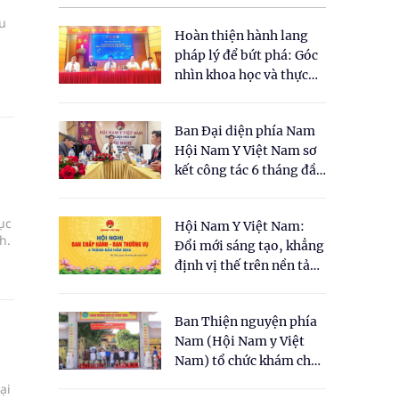
u
Hoàn thiện hành lang
pháp lý để bứt phá: Góc
nhìn khoa học và thực
tiễn tại Tọa đàm " Đề
xuất một số nội dung
Ban Đại diện phía Nam
cho Luật Y dược cổ
Hội Nam Y Việt Nam sơ
truyền Việt Nam"
kết công tác 6 tháng đầu
năm 2026
ục
Hội Nam Y Việt Nam:
h.
Đổi mới sáng tạo, khẳng
định vị thế trên nền tảng
y học cổ truyền và khoa
học hiện đại
Ban Thiện nguyện phía
Nam (Hội Nam y Việt
Nam) tổ chức khám chữa
bệnh y học cổ truyền và
ại