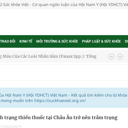
tử Sức khỏe Việt - Cơ quan ngôn luận của Hội Nam Y (Hội YDHCT) V
 TRAO ĐỔI
KINH TẾ
MÔI TRƯỜNG & SỨC KHỎE
PHÁP LUẬT & SỨC KHỎE
D
 Máu Của Các Loài Nhân Sâm (Panax Spp.): Tổng
oàn quốc
g trưởng mới của Việt Nam
của Hội Nam Y (Hội YDHCT) Việt Nam - Kết quả tìm kiếm cho từ khóa
 mong muốn trên https://suckhoeviet.org.vn/
phương hai cấp trong quản lý hoạt động nha khoa,
nh trạng thiếu thuốc tại Châu Âu trở nên trầm trọng
|
15/02/2023