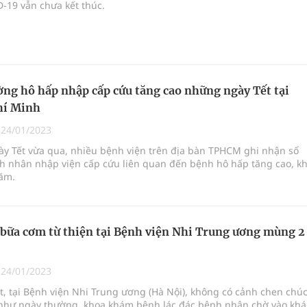
-19 vẫn chưa kết thúc.
ng hô hấp nhập cấp cứu tăng cao những ngày Tết tại
hí Minh
|
24/01/2023
y Tết vừa qua, nhiều bệnh viện trên địa bàn TPHCM ghi nhận số
h nhân nhập viện cấp cứu liên quan đến bệnh hô hấp tăng cao, k
ăm.
bữa cơm từ thiện tại Bệnh viện Nhi Trung ương mùng 2
|
24/01/2023
, tại Bệnh viện Nhi Trung ương (Hà Nội), không có cảnh chen chú
như ngày thường, khoa khám bệnh lác đác bệnh nhân chờ vào kh