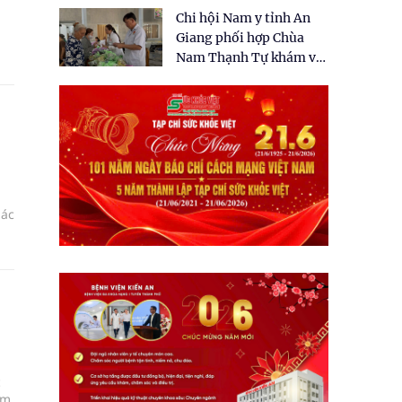
tặng quà cho 150 người
Chi hội Nam y tỉnh An
dân tại xã Tân Tập
Giang phối hợp Chùa
Nam Thạnh Tự khám và
cấp thuốc miễn phí cho
nhân dân
hác
c
ám.