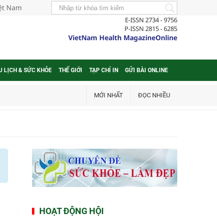
iệt Nam
E-ISSN 2734 - 9756
P-ISSN 2815 - 6285
VietNam Health MagazineOnline
U LỊCH & SỨC KHỎE
THẾ GIỚI
TẠP CHÍ IN
GỬI BÀI ONLINE
MỚI NHẤT
ĐỌC NHIỀU
HOẠT ĐỘNG HỘI