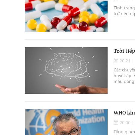
Không chỉ cắt tóc, Đông Tây Barbershop dành ng
Tình trạn
trở nên ng
Bệnh viện không được thu thêm tiền của người b
cầu
Ung thư thận: Nguy hiểm vì tiến triển quá âm th
Trời tiế
Nhiều chuỗi hoạt động lớn được diễn ra tại Lễ hộ
20:21
Các chuyên
Tiếp tục rà soát, triển khai các nhiệm vụ trong lĩ
huyết áp. 
máu đông. 
Súp lơ xanh mang đến hy vọng mới trong phòng 
WHO khu
20:00
Tổng giám 