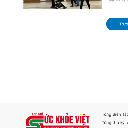
Trư
Tổng Biên Tậ
Tổng thư ký t