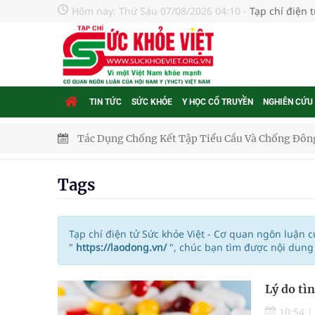
Hôm nay:
Thứ Sáu 07/08/2026 04:10
-
Tạp chí điện 
TIN TỨC
SỨC KHỎE
Y HỌC CỔ TRUYỀN
NGHIÊN CỨU
Tác Dụng Chống Kết Tập Tiểu Cầu Và Chống Đông
Quan Bằng Chứng Dược Lý Và Cơ Chế Phân Tử
Tags
Xây dựng bản đồ mạng lưới cấp cứu ngoại viện t
"Nền kinh tế bạc" có thể trở thành động lực tăn
Tạp chí điện tử Sức khỏe Việt - Cơ quan ngôn luận 
"
https://laodong.vn/
", chúc bạn tìm được nội dung
Quảng Trị: Phát huy vai trò của chính quyền địa 
Lý do tì
bảo vệ sức khỏe Nhân dân
10:54