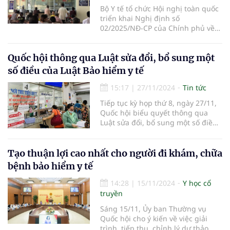
Bộ Y tế tổ chức Hội nghị toàn quốc
triển khai Nghị định số
02/2025/NĐ-CP của Chính phủ về
sửa đổi, bổ sung một số điều quy
định chi tiết và hướng dẫn biện
Quốc hội thông qua Luật sửa đổi, bổ sung một
pháp thi hành Luật Bảo hiểm y tế.
số điều của Luật Bảo hiểm y tế
15:17
|
27/11/2024
Tin tức
Tiếp tục kỳ họp thứ 8, ngày 27/11,
Quốc hội biểu quyết thông qua
Luật sửa đổi, bổ sung một số điều
của Luật Bảo hiểm y tế. 446/455 đại
biểu Quốc hội tham gia biểu quyết
tán thành.
Tạo thuận lợi cao nhất cho người đi khám, chữa
bệnh bảo hiểm y tế
14:28
|
15/11/2024
Y học cổ
truyền
Sáng 15/11, Ủy ban Thường vụ
Quốc hội cho ý kiến về việc giải
trình, tiếp thu, chỉnh lý dự thảo