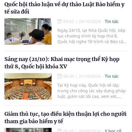
Quốc hội thảo luận về dự thảo Luật Bảo hiểm y
với điều kiện kinh tế - xã hội...
tế sửa đổi
09:52
|
24/10/2024
Tin tức
Ngày 24/10, tại Nhà Quốc hội, tiếp
tục chương trình kỳ họp thứ 8,
Quốc hội nghe Tờ trình và Báo cáo
thẩm tra dự án Luật sửa đổi, bổ
sung một số điều của Luật Bảo
hiểm y tế.
Sáng nay (21/10): Khai mạc trọng thể Kỳ họp
thứ 8, Quốc hội khóa XV
06:30
|
21/10/2024
Tin tức
Tại Kỳ họp này, Quốc hội sẽ tập
trung cho công tác xây dựng pháp
luật, giám sát tối cao, xem xét,
quyết định các vấn đề kinh tế - xã
hội và một số vấn đề quan trọng
khác.
Giảm thủ tục, tạo điều kiện thuận lợi cho người
tham gia bảo hiểm y tế
06:45
|
26/09/2024
Y học cổ