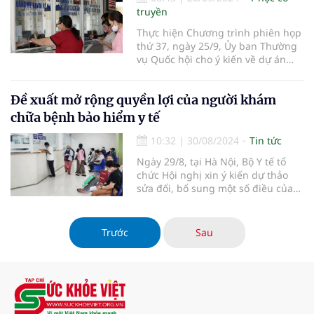
truyền
Thực hiện Chương trình phiên họp
thứ 37, ngày 25/9, Ủy ban Thường
vụ Quốc hội cho ý kiến về dự án
Luật sửa đổi, bổ sung một số điều
của Luật Bảo hiểm y tế.
Đề xuất mở rộng quyền lợi của người khám
chữa bệnh bảo hiểm y tế
10:32
|
30/08/2024
Tin tức
Ngày 29/8, tại Hà Nội, Bộ Y tế tổ
chức Hội nghị xin ý kiến dự thảo
sửa đổi, bổ sung một số điều của
Luật Bảo hiểm y tế.
Trước
Sau