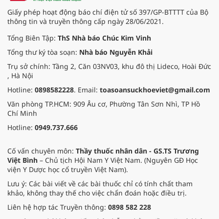
Giấy phép hoạt động báo chí điện tử số 397/GP-BTTTT của Bộ
thông tin và truyền thông cấp ngày 28/06/2021.
Tổng Biên Tập:
ThS Nhà báo Chúc Kim Vinh
Tổng thư ký tòa soạn:
Nhà báo Nguyễn Khải
Trụ sở chính: Tầng 2, Căn 03NV03, khu đô thị Lideco, Hoài Đức
, Hà Nội
Hotline:
0898582228
. Email:
toasoansuckhoeviet@gmail.com
Văn phòng TP.HCM: 909 Âu cơ, Phường Tân Sơn Nhì, TP Hồ
Chí Minh
Hotline:
0949.737.666
Cố vấn chuyên môn:
Thầy thuốc nhân dân - GS.TS Trương
Việt Bình
– Chủ tịch Hội Nam Y Việt Nam. (Nguyên GĐ Học
viện Y Dược học cổ truyền Việt Nam).
Lưu ý: Các bài viết về các bài thuốc chỉ có tính chất tham
khảo, không thay thế cho việc chẩn đoán hoặc điều trị.
Liên hệ hợp tác Truyền thông:
0898 582 228