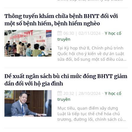
Luật sửa đổi, bổ sung một số điều
của Luật Bảo hiểm y tế.
Thông tuyến khám chữa bệnh BHYT đối với
một số bệnh hiếm, bệnh hiểm nghèo
06:30
|
02/11/2024
Y học cổ
truyền
Tại Kỳ họp thứ 8, Chính phủ trình
Quốc hội cho ý kiến về dự án Luật
sửa đổi, bổ sung một số điều của
Luật Bảo hiểm y tế.
Đề xuất ngân sách bù chi mức đóng BHYT giảm
dần đối với hộ gia đình
20:32
|
28/10/2024
Y học cổ
truyền
Mục tiêu, quan điểm xây dựng
Luật là tiếp tục thể chế hóa chủ
trương, đường lối, chính sách của
Đảng và Nhà nước về phát triển
bảo hiểm y tế toàn dân phù hợp