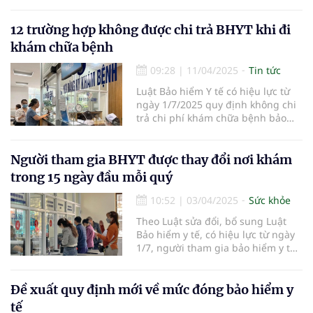
chính sách bảo hiểm y tế tại Việt
Nam. Một trong những điểm đáng
chú ý là việc bổ sung các trường
12 trường hợp không được chi trả BHYT khi đi
hợp người tham gia BHYT có thể
khám chữa bệnh
được hoàn trả tiền đã đóng. Điều
này giúp người dân bảo vệ quyền
09:28
|
11/04/2025
Tin tức
lợi của mình và tạo sự minh bạch
Luật Bảo hiểm Y tế có hiệu lực từ
và công bằng trong hệ thống bảo
ngày 1/7/2025 quy định không chi
hiểm y tế.
trả chi phí khám chữa bệnh bảo
hiểm y tế cho 12 trường hợp.
Người tham gia BHYT được thay đổi nơi khám
trong 15 ngày đầu mỗi quý
10:52
|
03/04/2025
Sức khỏe
Theo Luật sửa đổi, bổ sung Luật
Bảo hiểm y tế, có hiệu lực từ ngày
1/7, người tham gia bảo hiểm y tế
được đăng ký và thay đổi nơi
khám, chữa bệnh ban đầu trong 15
ngày đầu mỗi quý.
Đề xuất quy định mới về mức đóng bảo hiểm y
tế