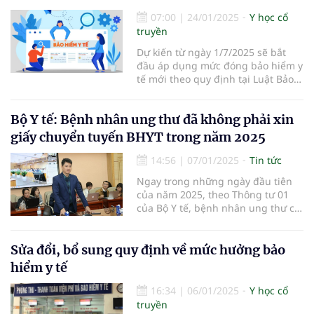
07:00
|
24/01/2025
Y học cổ
truyền
Dự kiến từ ngày 1/7/2025 sẽ bắt
đầu áp dụng mức đóng bảo hiểm y
tế mới theo quy định tại Luật Bảo
hiểm y tế 2024.
Bộ Y tế: Bệnh nhân ung thư đã không phải xin
giấy chuyển tuyến BHYT trong năm 2025
14:56
|
07/01/2025
Tin tức
Ngay trong những ngày đầu tiên
của năm 2025, theo Thông tư 01
của Bộ Y tế, bệnh nhân ung thư có
thẻ BHYT đã không phải xin giấy
chuyển tuyến lên tuyến trên
Sửa đổi, bổ sung quy định về mức hưởng bảo
hiểm y tế
16:34
|
06/01/2025
Y học cổ
truyền