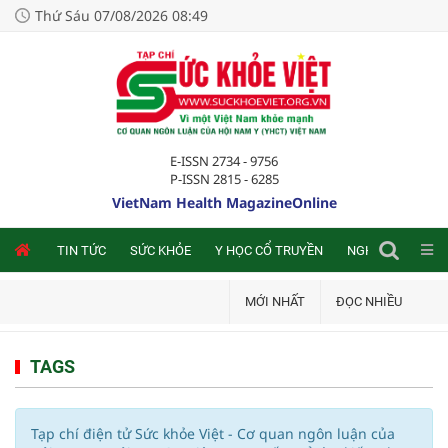
Thứ Sáu 07/08/2026 08:49
E-ISSN 2734 - 9756
P-ISSN 2815 - 6285
VietNam Health MagazineOnline
NLINE
TIN TỨC
SỨC KHỎE
Y HỌC CỔ TRUYỀN
NGHIÊN CỨU TRA
MỚI NHẤT
ĐỌC NHIỀU
TAGS
Tạp chí điện tử Sức khỏe Việt - Cơ quan ngôn luận của