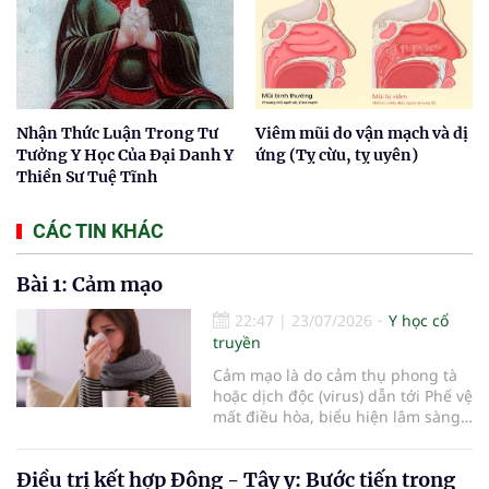
Nhận Thức Luận Trong Tư
Viêm mũi do vận mạch và dị
Tưởng Y Học Của Đại Danh Y
ứng (Tỵ cừu, tỵ uyên)
Thiền Sư Tuệ Tĩnh
CÁC TIN KHÁC
Bài 1: Cảm mạo
22:47
|
23/07/2026
Y học cổ
truyền
Cảm mạo là do cảm thụ phong tà
hoặc dịch độc (virus) dẫn tới Phế vệ
mất điều hòa, biểu hiện lâm sàng
chủ yếu là ngạt mũi, chảy nước
mũi, hắt hơi, đau đầu, sợ lạnh,
Điều trị kết hợp Đông - Tây y: Bước tiến trong
phát sốt, toàn thân mỏi mệt.