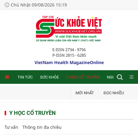
Chủ Nhật 09/08/2026 15:19
E-ISSN 2734 - 9756
P-ISSN 2815 - 6285
VietNam Health MagazineOnline
NLINE
TIN TỨC
SỨC KHỎE
Y HỌC CỔ TRUYỀN
NGHIÊN CỨU TRA
MỚI NHẤT
ĐỌC NHIỀU
Y HỌC CỔ TRUYỀN
Tư vấn
Thông tin đa chiều