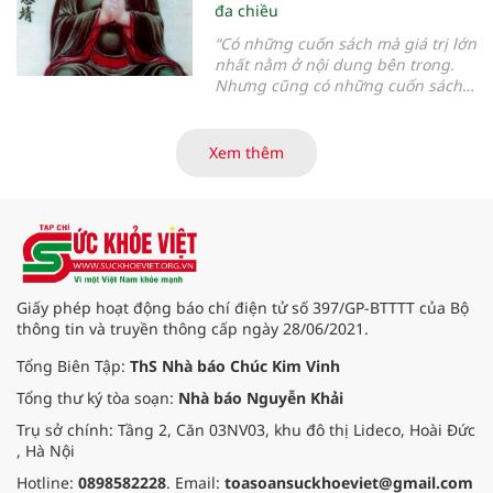
đa chiều
“
Có những cuốn sách mà giá trị lớn
nhất nằm ở nội dung bên trong.
Nhưng cũng có những cuốn sách
mà chỉ cần đọc vài trang đầu,
người đọc đã có thể hiểu được tầm
vóc của tác giả và triết lý mà cả
Xem thêm
cuộc đời họ muốn gửi gắm
”.
Giấy phép hoạt động báo chí điện tử số 397/GP-BTTTT của Bộ
thông tin và truyền thông cấp ngày 28/06/2021.
Tổng Biên Tập:
ThS Nhà báo Chúc Kim Vinh
Tổng thư ký tòa soạn:
Nhà báo Nguyễn Khải
Trụ sở chính: Tầng 2, Căn 03NV03, khu đô thị Lideco, Hoài Đức
, Hà Nội
Hotline:
0898582228
. Email:
toasoansuckhoeviet@gmail.com