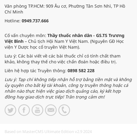
Văn phòng TP.HCM: 909 Âu cơ, Phường Tân Sơn Nhì, TP Hồ
Chí Minh
Hotline:
0949.737.666
Cố vấn chuyên môn:
Thầy thuốc nhân dân - GS.TS Trương
Việt Bình
– Chủ tịch Hội Nam Y Việt Nam. (Nguyên GĐ Học
viện Y Dược học cổ truyền Việt Nam).
Lưu ý: Các bài viết về các bài thuốc chỉ có tính chất tham
khảo, không thay thế cho việc chẩn đoán hoặc điều trị.
Liên hệ hợp tác Truyền thông:
0898 582 228
Lưu ý: Tạp chí không tiếp nhận hỗ trợ bằng tiền mặt và không
ủy quyền cho bất kỳ tài khoản, công ty truyền thông hoặc cá
nhân nào thực hiện việc giao dịch quảng cáo, ký kết hợp
đồng hay giao dịch trực tiếp! Trân trọng cảm ơn!
Based on MasterCMS Ultimate Edition v2.9 2024