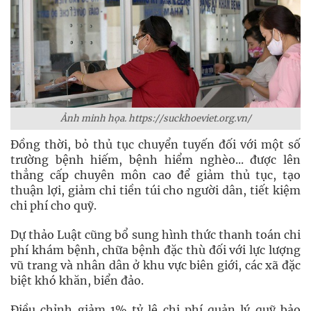
Ảnh minh họa. https://suckhoeviet.org.vn/
Đồng thời, bỏ thủ tục chuyển tuyến đối với một số
trường bệnh hiếm, bệnh hiểm nghèo... được lên
thẳng cấp chuyên môn cao để giảm thủ tục, tạo
thuận lợi, giảm chi tiền túi cho người dân, tiết kiệm
chi phí cho quỹ.
Dự thảo Luật cũng bổ sung hình thức thanh toán chi
phí khám bệnh, chữa bệnh đặc thù đối với lực lượng
vũ trang và nhân dân ở khu vực biên giới, các xã đặc
biệt khó khăn, biển đảo.
Điều chỉnh giảm 1% tỷ lệ chi phí quản lý quỹ bảo