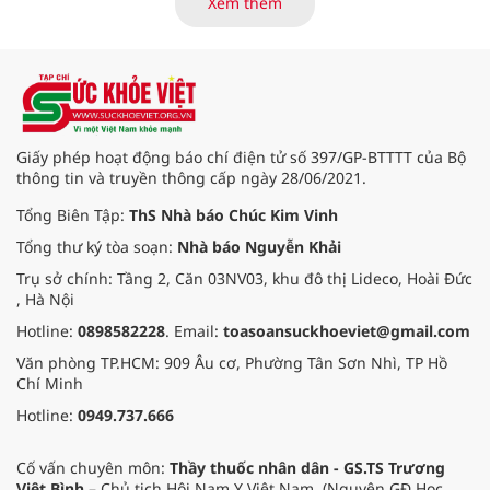
Xem thêm
báo cáo tại Hội thảo khoa học cập
nhật chẩn đoán và điều trị bệnh lý
tiêu hóa - gan mật vừa diễn ra
ngày 1/8 tại Bệnh viện Đại học
quốc tế Hồng Bàng.
Giấy phép hoạt động báo chí điện tử số 397/GP-BTTTT của Bộ
thông tin và truyền thông cấp ngày 28/06/2021.
Tổng Biên Tập:
ThS Nhà báo Chúc Kim Vinh
Tổng thư ký tòa soạn:
Nhà báo Nguyễn Khải
Trụ sở chính: Tầng 2, Căn 03NV03, khu đô thị Lideco, Hoài Đức
, Hà Nội
Hotline:
0898582228
. Email:
toasoansuckhoeviet@gmail.com
Văn phòng TP.HCM: 909 Âu cơ, Phường Tân Sơn Nhì, TP Hồ
Chí Minh
Hotline:
0949.737.666
Cố vấn chuyên môn:
Thầy thuốc nhân dân - GS.TS Trương
Việt Bình
– Chủ tịch Hội Nam Y Việt Nam. (Nguyên GĐ Học