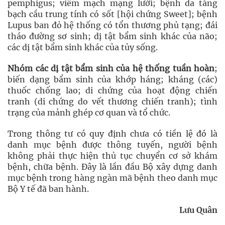
pemphigus; viêm mạch mạng lưới; bệnh da tăng
bạch cầu trung tính có sốt [hội chứng Sweet]; bệnh
Lupus ban đỏ hệ thống có tổn thương phủ tạng; đái
tháo đường sơ sinh; dị tật bẩm sinh khác của não;
các dị tật bẩm sinh khác của tủy sống.
Nhóm các dị tật bẩm sinh của hệ thống tuần hoàn
;
biến dạng bẩm sinh của khớp háng; kháng (các)
thuốc chống lao; di chứng của hoạt động chiến
tranh (di chứng do vết thương chiến tranh); tình
trạng của mảnh ghép cơ quan và tổ chức.
Trong thông tư có quy định chưa có tiền lệ đó là
danh mục bệnh được thông tuyến, người bệnh
không phải thực hiện thủ tục chuyển cơ sở khám
bệnh, chữa bệnh. Đây là lần đầu Bộ xây dựng danh
mục bệnh trong hàng ngàn mã bệnh theo danh mục
Bộ Y tế đã ban hành.
Lưu Quân