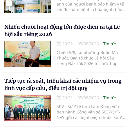
ánh của người bệnh bảo hiểm y tế
khi đi khám bệnh, chữa bệnh bảo
hiểm y tế đúng trình tự, thủ tục
quy định, không đăng ký khám
bệnh, chữa bệnh theo yêu cầu
Nhiều chuỗi hoạt động lớn được diễn ra tại Lễ
nhưng vẫn phải nộp thêm các chi
hội sầu riêng 2026
phí khám bệnh, chữa bệnh ngoài
phần cùng chi trả.
20:32
|
05/08/2026
Tin tức
Chiều 5/8, tại phường Buôn Ma
Thuột, Ban tổ chức Lễ hội Sầu
riêng Đắk Lắk 2026 tổ chức họp
báo thông tin về các hoạt động của
Lễ hội Sầu riêng Đắk Lắk 2026.Lễ
hội Sầu riêng Đắk Lắk năm 2026 có
Tiếp tục rà soát, triển khai các nhiệm vụ trong
chủ đề “Sầu riêng Đắk Lắk – Kết nối
lĩnh vực cấp cứu, điều trị đột quỵ
vươn xa”, được tổ chức từ ngày
15/8/2026 đến ngày 02/9/2026 tại
20:31
|
05/08/2026
Tin tức
phường Buôn Ma Thuột, xã Krông
SKV - Sở Y tế tỉnh Lâm Đồng vừa
Pắc, phường Tuy Hòa và một số xã
ban hành Công văn số 6037/SYT-
trồng sầu riêng trên địa bàn tỉnh.
NVY gửi các bệnh viện thuộc Sở Y
tế và các Trung tâm Y tế khu vực,
đặc khu trên địa bàn tỉnh về việc