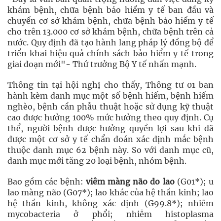
khám bệnh, chữa bệnh bảo hiểm y tế ban đầu và
chuyển cơ sở khám bệnh, chữa bệnh bảo hiểm y tế
cho trên 13.000 cơ sở khám bệnh, chữa bệnh trên cả
nước. Quy định đã tạo hành lang pháp lý đồng bộ để
triển khai hiệu quả chính sách bảo hiểm y tế trong
giai đoạn mới"- Thứ trưởng Bộ Y tế nhấn mạnh.
Thông tin tại hội nghị cho thấy, Thông tư 01 ban
hành kèm danh mục một số bệnh hiếm, bệnh hiểm
nghèo, bệnh cần phẫu thuật hoặc sử dụng kỹ thuật
cao được hưởng 100% mức hưởng theo quy định. Cụ
thể, người bệnh được hưởng quyền lợi sau khi đã
được một cơ sở y tế chẩn đoán xác định mắc bệnh
thuộc danh mục 62 bệnh này. So với danh mục cũ,
danh mục mới tăng 20 loại bệnh, nhóm bệnh.
Bao gồm các bệnh:
viêm màng não do lao
(G01*); u
lao màng não (G07*); lao khác của hệ thần kinh; lao
hệ thần kinh, không xác định (G99.8*); nhiễm
mycobacteria ở phổi; nhiễm histoplasma