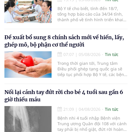
Bộ Y tế cho biết, tính đến 18/7,
tổng hợp báo cáo của 34/34 tỉnh,
thành phố về tình hình triển khai
khám sức khỏe định kỳ, khám sàng
lọc miễn phí cho người dân, ghi
nhận 32.286.360 người, chiếm gần
Đề xuất bổ sung 8 chính sách mới về hiến, lấy,
30% dân số cả nước đã được khám
ghép mô, bộ phận cơ thể người
sức khỏe định kỳ năm nay.
07:07
|
05/08/2026
Tin tức
Trong thời gian tới, Trung tâm
Điều phối ghép tạng quốc gia sẽ
tiếp tục phối hợp Bộ Y tế, các bệnh
viện và các cơ quan liên quan để
mở rộng mạng lưới điều phối, tăng
cường truyền thông, hoàn thiện
Nối lại cánh tay đứt rời cho bé 4 tuổi sau gần 6
quy trình chuyên môn và hệ thống
giờ thiếu máu
pháp luật để thúc đẩy lĩnh vực
hiến và ghép mô tạng.
21:09
|
04/08/2026
Tin tức
Bệnh nhi 4 tuổi nhập Bệnh viện
Trung ương Quân đội 108 với cánh
tay phải bị nhổ giật, đứt rời hoàn