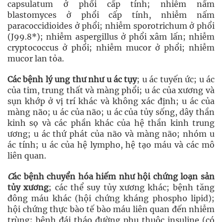
capsulatum ở phổi cấp tính; nhiễm nấm
blastomyces ở phổi cấp tính, nhiễm nấm
paracoccidioides ở phổi; nhiễm sporotrichum ở phổi
(J99.8*); nhiễm aspergillus ở phổi xâm lấn; nhiễm
cryptococcus ở phổi; nhiễm mucor ở phổi; nhiễm
mucor lan tỏa.
Các bệnh lý ung thư như u ác tụy
; u ác tuyến ức; u ác
của tim, trung thất và màng phổi; u ác của xương và
sụn khớp ở vị trí khác và không xác định; u ác của
màng não; u ác của não; u ác của tủy sống, dây thần
kinh sọ và các phần khác của hệ thần kinh trung
ương; u ác thứ phát của não và màng não; nhóm u
ác tính; u ác của hệ lympho, hệ tạo máu và các mô
liên quan.
C
ác bệnh chuyển hóa hiếm như hội chứng loạn sản
tủy xương
; các thể suy tủy xương khác; bệnh tăng
đông máu khác (hội chứng kháng phospho lipid);
hội chứng thực bào tế bào máu liên quan đến nhiễm
trùng; bệnh đái tháo đường phụ thuộc insuline (có