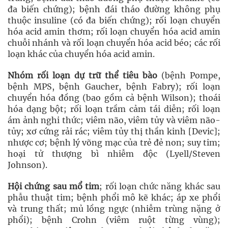
đa biến chứng); bệnh đái tháo đường không phụ
thuộc insuline (có đa biến chứng); rối loạn chuyển
hóa acid amin thơm; rối loạn chuyển hóa acid amin
chuỗi nhánh và rối loạn chuyển hóa acid béo; các rối
loạn khác của chuyển hóa acid amin.
Nhóm rối loạn dự trữ thể tiêu bào
(bệnh Pompe,
bệnh MPS, bệnh Gaucher, bệnh Fabry); rối loạn
chuyển hóa đồng (bao gồm cả bệnh Wilson); thoái
hóa dạng bột; rối loạn trầm cảm tái diễn; rối loạn
ám ảnh nghi thức; viêm não, viêm tủy và viêm não-
tủy; xơ cứng rải rác; viêm tủy thị thần kinh [Devic];
nhược cơ; bệnh lý võng mạc của trẻ đẻ non; suy tim;
hoại tử thượng bì nhiễm độc (Lyell/Steven
Johnson).
Hội chứng sau mổ tim
; rối loạn chức năng khác sau
phẫu thuật tim; bệnh phổi mô kẽ khác; áp xe phổi
và trung thất; mủ lồng ngực (nhiễm trùng nặng ở
phổi); bệnh Crohn (viêm ruột từng vùng);