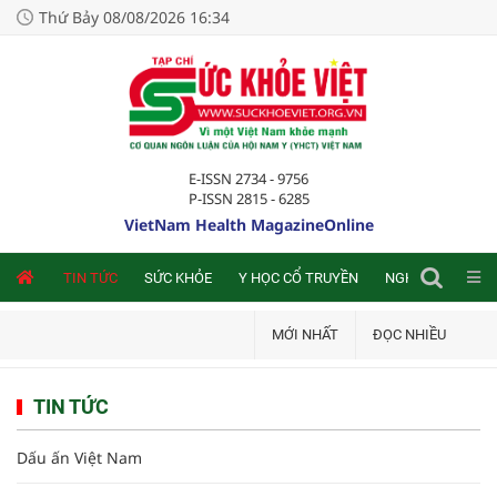
Thứ Bảy 08/08/2026 16:34
E-ISSN 2734 - 9756
P-ISSN 2815 - 6285
VietNam Health MagazineOnline
NLINE
TIN TỨC
SỨC KHỎE
Y HỌC CỔ TRUYỀN
NGHIÊN CỨU TRA
MỚI NHẤT
ĐỌC NHIỀU
TIN TỨC
Dấu ấn Việt Nam