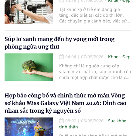
15:18
|
07/08/2026
Khỏe - Đẹp
Tật khúc xạ ở trẻ em đang gia
tăng, đặc biệt tại các đô thị lớn.
Các chuyên gia cảnh báo, việc sử
dụng các thiết bị điện tử kéo dài,
thiếu hoạt động ngoài trời và môi
trường học tập chưa đạt chuẩn
Súp lơ xanh mang đến hy vọng mới trong
đang khiến tình trạng cận thị ngày
phòng ngừa ung thư
càng trẻ hóa, đòi hỏi sự vào cuộc
của gia đình, nhà trường và ngành
04:04
|
07/08/2026
Khỏe - Đẹp
y tế để bảo vệ đôi mắt của thế hệ
Không chỉ là nguồn cung cấp
tương lai.
vitamin và chất xơ, súp lơ xanh còn
chứa một hợp chất được cho là có
thể hỗ trợ nhiều cơ chế bảo vệ tự
nhiên của cơ thể...
Họp báo công bố và chính thức mở màn Vòng
sơ khảo Miss Galaxy Việt Nam 2026: Đỉnh cao
nhan sắc trong kỷ nguyên số
08:00
|
06/08/2026
Sức khỏe
tinh thần
Buổi họp báo công bố và mở màn