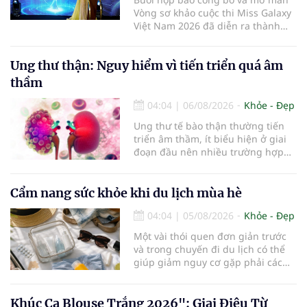
Vòng sơ khảo cuộc thi Miss Galaxy
Việt Nam 2026 đã diễn ra thành
công rực rỡ. Sự kiện đánh dấu sự
khởi đầu của một đấu trường nhan
Ung thư thận: Nguy hiểm vì tiến triển quá âm
sắc quy mô, khác biệt và tiên
phong – nơi tôn vinh vẻ đẹp thời
thầm
đại mới kết hợp giữa Tri thức, Bản
lĩnh, Văn hóa và Công nghệ số
04:04
|
06/08/2026
Khỏe - Đẹp
Ung thư tế bào thận thường tiến
triển âm thầm, ít biểu hiện ở giai
đoạn đầu nên nhiều trường hợp
chỉ được phát hiện khi khối u đã
lớn hoặc xuất hiện biến chứng.
Trường hợp một bệnh nhân 79 tuổi
Cẩm nang sức khỏe khi du lịch mùa hè
có khối u tăng gấp đôi kích thước
04:04
|
05/08/2026
Khỏe - Đẹp
chỉ sau 4 tháng theo dõi là lời cảnh
báo về sự cần thiết của việc khám
Một vài thói quen đơn giản trước
sức khỏe định kỳ, đặc biệt ở người
và trong chuyến đi du lịch có thể
cao tuổi.
giúp giảm nguy cơ gặp phải các
vấn đề sức khỏe, từ đó tận hưởng
kỳ nghỉ một cách thoải mái hơn...
Khúc Ca Blouse Trắng 2026": Giai Điệu Từ