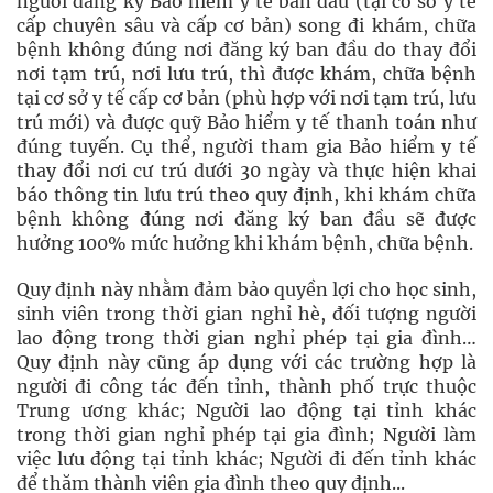
người đăng ký Bảo hiểm y tế ban đầu (tại cơ sở y tế
cấp chuyên sâu và cấp cơ bản) song đi khám, chữa
bệnh không đúng nơi đăng ký ban đầu do thay đổi
nơi tạm trú, nơi lưu trú, thì được khám, chữa bệnh
tại cơ sở y tế cấp cơ bản (phù hợp với nơi tạm trú, lưu
trú mới) và được quỹ Bảo hiểm y tế thanh toán như
đúng tuyến. Cụ thể, người tham gia Bảo hiểm y tế
thay đổi nơi cư trú dưới 30 ngày và thực hiện khai
báo thông tin lưu trú theo quy định, khi khám chữa
bệnh không đúng nơi đăng ký ban đầu sẽ được
hưởng 100% mức hưởng khi khám bệnh, chữa bệnh.
Quy định này nhằm đảm bảo quyền lợi cho học sinh,
sinh viên trong thời gian nghỉ hè, đối tượng người
lao động trong thời gian nghỉ phép tại gia đình…
Quy định này cũng áp dụng với các trường hợp là
người đi công tác đến tỉnh, thành phố trực thuộc
Trung ương khác; Người lao động tại tỉnh khác
trong thời gian nghỉ phép tại gia đình; Người làm
việc lưu động tại tỉnh khác; Người đi đến tỉnh khác
để thăm thành viên gia đình theo quy định...