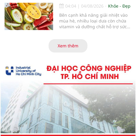
tuổi gìn giữ trí nhớ và sống độc lập
04:04
|
04/08/2026
Khỏe - Đẹp
lâu hơn.
Bên cạnh khả năng giải nhiệt vào
mùa hè, nhiều loại dưa còn chứa
vitamin và dưỡng chất hỗ trợ sức
khỏe làn da...
Xem thêm