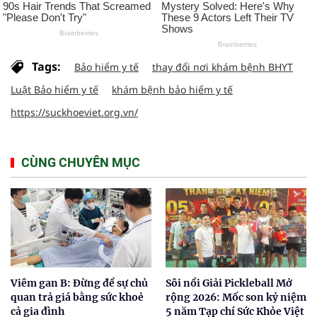
Tags:
Bảo hiểm y tế
thay đổi nơi khám bệnh BHYT
Luật Bảo hiểm y tế
khám bệnh bảo hiểm y tế
https://suckhoeviet.org.vn/
CÙNG CHUYÊN MỤC
Viêm gan B: Đừng để sự chủ
Sôi nổi Giải Pickleball Mở
quan trả giá bằng sức khoẻ
rộng 2026: Mốc son kỷ niệm
cả gia đình
5 năm Tạp chí Sức Khỏe Việt