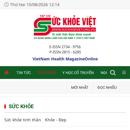
Thứ Hai 10/08/2026 12:14
E-ISSN 2734 - 9756
P-ISSN 2815 - 6285
VietNam Health MagazineOnline
NLINE
TIN TỨC
SỨC KHỎE
Y HỌC CỔ TRUYỀN
NGHIÊN CỨU TRA
MỚI NHẤT
ĐỌC NHIỀU
SỨC KHỎE
Sức khỏe tinh thần
Khỏe - Đẹp