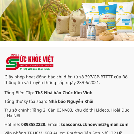
Giấy phép hoạt động báo chí điện tử số 397/GP-BTTTT của Bộ
thông tin và truyền thông cấp ngày 28/06/2021.
Tổng Biên Tập:
ThS Nhà báo Chúc Kim Vinh
Tổng thư ký tòa soạn:
Nhà báo Nguyễn Khải
Trụ sở chính: Tầng 2, Căn 03NV03, khu đô thị Lideco, Hoài Đức
, Hà Nội
Hotline:
0898582228
. Email:
toasoansuckhoeviet@gmail.com
Văn phòng TP.HCM: 909 Âu cơ, Phường Tân Sơn Nhì, TP Hồ