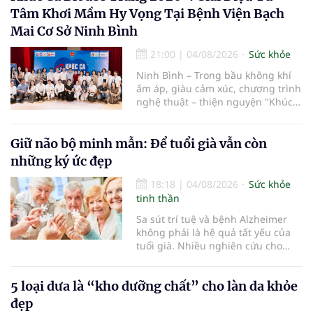
Tâm Khơi Mầm Hy Vọng Tại Bệnh Viện Bạch
Mai Cơ Sở Ninh Bình
21:00
|
04/08/2026
Sức khỏe
Ninh Bình – Trong bầu không khí
ấm áp, giàu cảm xúc, chương trình
nghệ thuật – thiện nguyện "Khúc
ca Blouse trắng" đã chính thức
khởi động hành trình năm 2026 với
điểm dừng chân đầu tiên tại Bệnh
Giữ não bộ minh mẫn: Để tuổi già vẫn còn
viện Bạch Mai cơ sở Ninh Bình.
những ký ức đẹp
18:18
|
04/08/2026
Sức khỏe
tinh thần
Sa sút trí tuệ và bệnh Alzheimer
không phải là hệ quả tất yếu của
tuổi già. Nhiều nghiên cứu cho
thấy, duy trì lối sống lành mạnh,
kiểm soát tốt các bệnh mạn tính và
5 loại dưa là “kho dưỡng chất” cho làn da khỏe
rèn luyện trí não mỗi ngày có thể
góp phần làm chậm quá trình suy
đẹp
giảm nhận thức, giúp người cao