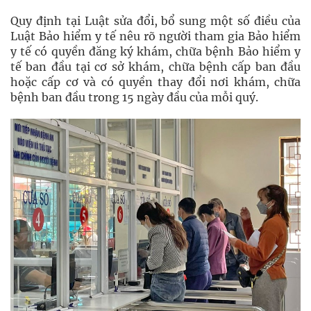
Quy định tại Luật sửa đổi, bổ sung một số điều của
Luật Bảo hiểm y tế nêu rõ người tham gia Bảo hiểm
y tế có quyền đăng ký khám, chữa bệnh Bảo hiểm y
tế ban đầu tại cơ sở khám, chữa bệnh cấp ban đầu
hoặc cấp cơ và có quyền thay đổi nơi khám, chữa
bệnh ban đầu trong 15 ngày đầu của mỗi quý.