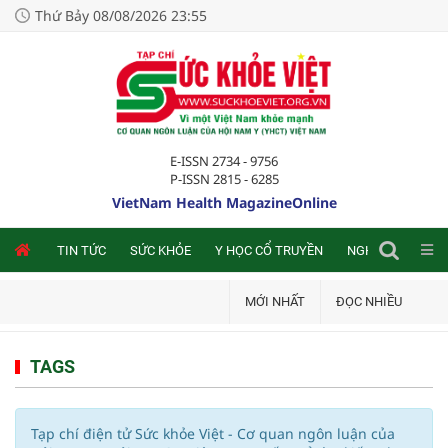
Thứ Bảy 08/08/2026 23:55
E-ISSN 2734 - 9756
P-ISSN 2815 - 6285
VietNam Health MagazineOnline
NLINE
TIN TỨC
SỨC KHỎE
Y HỌC CỔ TRUYỀN
NGHIÊN CỨU TRA
MỚI NHẤT
ĐỌC NHIỀU
TAGS
Tạp chí điện tử Sức khỏe Việt - Cơ quan ngôn luận của