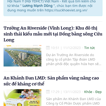
Hội Nam Y (Hội YDHCT) Việt Nam - Kết quả tìm kiếm cho
từ khóa "
Lương Mạnh Dũng
", chúc bạn tìm được nội
dung mong muốn trên https://suckhoeviet.org.vn/
Trường An Riverside (Vĩnh Long): Khu đô thị
sinh thái kiểu mẫu mới tại Đồng bằng sông Cửu
Long
10:51
|
11/12/2023
Tin tức
Dự án Trường An Riverside do
công ty cổ phần Tập đoàn LMD
phân phối độc quyền hứa hẹn sẽ
được khách hàng săn đón đánh
giá cao bởi sự chỉnh chu pháp lý, vị
trí đắc địa, kiến trúc sang trọng và
An Khánh Đan LMD: Sản phẩm vàng nâng cao
có giá cả hợp lý.
sức đề kháng cơ thể
17:29
|
13/11/2023
Khỏe - Đẹp
Sản phẩm An Khánh Đan LMD của
Công ty Cổ Phần Dược phẩm LMD