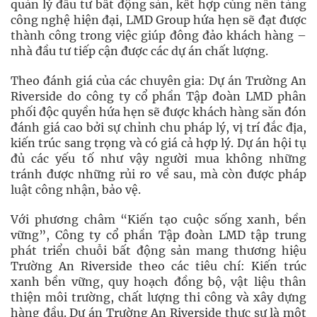
quản lý đầu tư bất động sản, kết hợp cùng nền tảng
công nghệ hiện đại, LMD Group hứa hẹn sẽ đạt được
thành công trong việc giúp đông đảo khách hàng –
nhà đầu tư tiếp cận được các dự án chất lượng.
Theo đánh giá của các chuyên gia: Dự án Trường An
Riverside do công ty cổ phần Tập đoàn LMD phân
phối độc quyền hứa hẹn sẽ được khách hàng săn đón
đánh giá cao bởi sự chỉnh chu pháp lý, vị trí đắc địa,
kiến trúc sang trọng và có giá cả hợp lý. Dự án hội tụ
đủ các yếu tố như vậy người mua không những
tránh được những rủi ro về sau, mà còn được pháp
luật công nhận, bảo vệ.
Với phương châm “Kiến tạo cuộc sống xanh, bền
vững”, Công ty cổ phần Tập đoàn LMD tập trung
phát triển chuỗi bất động sản mang thương hiệu
Trường An Riverside theo các tiêu chí: Kiến trúc
xanh bền vững, quy hoạch đồng bộ, vật liệu thân
thiện môi trường, chất lượng thi công và xây dựng
hàng đầu. Dự án Trường An Riverside thực sự là một