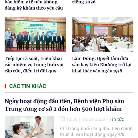
bảo hiểm y tế nếu không
riêng 2026
đăng ký khám theo yêu cầu
Tiếp tục rà soát, triển khai
Lâm Đồng: Quyết tâm đưa
các nhiệm vụ trong lĩnh vực
sân bay Liên Khương trở lại
cấp cứu, điều trị đột quỵ
khai thác vào ngày 19/8
CÁC TIN KHÁC
Ngày hoạt động đầu tiên, Bệnh viện Phụ sản
Trung ương cơ sở 2 đón hơn 500 lượt khám
16:56
|
05/08/2026
Tin tức
Chỉ trong buổi sáng đầu tiên chính
thức đi vào hoạt động ngày 4/8,