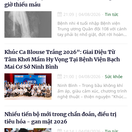
quy trình chuyên môn và hệ thống
giờ thiếu máu
pháp luật để thúc đẩy lĩnh vực
hiến và ghép mô tạng.
21:09
|
04/08/2026
Tin tức
Bệnh nhi 4 tuổi nhập Bệnh viện
Trung ương Quân đội 108 với cánh
tay phải bị nhổ giật, đứt rời hoàn
toàn do tai nạn giao thông. Dù
mạch máu, thần kinh bị tổn
thương nặng và thời gian thiếu
Khúc Ca Blouse Trắng 2026": Giai Điệu Từ
máu kéo dài, các bác sĩ đã tái lập
Tâm Khơi Mầm Hy Vọng Tại Bệnh Viện Bạch
tuần hoàn thành công sau ca vi
Mai Cơ Sở Ninh Bình
phẫu kéo dài 3 giờ.
21:00
|
04/08/2026
Sức khỏe
Ninh Bình – Trong bầu không khí
ấm áp, giàu cảm xúc, chương trình
nghệ thuật – thiện nguyện "Khúc
ca Blouse trắng" đã chính thức
khởi động hành trình năm 2026 với
điểm dừng chân đầu tiên tại Bệnh
Nhiều tiến bộ mới trong chẩn đoán, điều trị
viện Bạch Mai cơ sở Ninh Bình.
tiêu hóa - gan mật 2026
14:14
|
04/08/2026
Tin tức