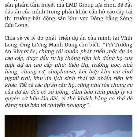
sản phẩm tâm huyết mà LMD Group lựa chọn để đặt
dấu ấn của mình trong phân khúc căn hộ cao cấp tại
thị trường bất động sản khu vực Đồng bằng Sông
Cửu Long.
Chia sẻ về lý do phát triển dự án của mình tại Vĩnh
Long, Ông Lương Mạnh Dũng cho biết:
“Với
Trường
An Riverside
, chúng tôi muốn phát triển một dự án
cao cấp, được đầu tư hệ thống tiện ích đồng bộ của
một dự án cao cấp như: Siêu thị, trường học, nhà
hàng,
chung cư,
shophouse, kết hợp khu vui chơi
ngoài trời
, khu du lịch sinh thái
và nhiều tiện ích
khác. Tất cả
các dự án
căn hộ
, cũng như tòa c
h
ung cư
của dự án đều có sổ hồng, đảm bảo tính pháp lý và
quyền sở hữu lâu dài, vì thế khách hàng có thể dễ
dàng mua bán và chuyển nhượng”.