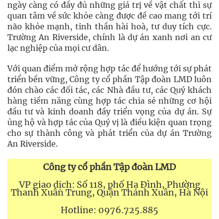
ngày càng có đầy đủ những giá trị về vật chất thì sự
quan tâm về sức khỏe càng được đề cao mang tới trí
não khỏe mạnh, tinh thần hài hoà, tư duy tích cực.
Trường An Riverside, chính là dự án xanh nơi an cư
lạc nghiệp của mọi cư dân.
Với quan điểm mở rộng hợp tác để hướng tới sự phát
triển bền vững, Công ty cổ phần Tập đoàn LMD luôn
đón chào các đối tác, các Nhà đầu tư, các Quý khách
hàng tiềm năng cùng hợp tác chia sẻ những cơ hội
đầu tư và kinh doanh đầy triển vọng của dự án. Sự
ủng hộ và hợp tác của Quý vị là điều kiện quan trọng
cho sự thành công và phát triển của dự án Trường
An Riverside.
Công ty cổ phần Tập đoàn LMD
VP giao dịch: Số 118, phố Hạ Đình, Phường
Thanh Xuân Trung, Quận Thanh Xuân, Hà Nội
Hotline: 0976.725.885