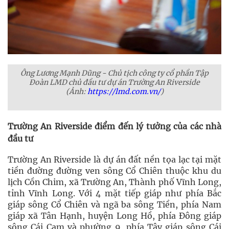
Ông Lương Mạnh Dũng - Chủ tịch công ty cổ phần Tập
Đoàn LMD chủ đầu tư dự án Trường An Riverside
(Ảnh:
https://lmd.com.vn/
)
Trường An Riverside điểm đến lý tưởng của các nhà
đầu tư
Trường An Riverside là dự án đất nền tọa lạc tại mặt
tiền đường đường ven sông Cổ Chiên thuộc khu du
lịch Cồn Chim, xã Trường An, Thành phố Vĩnh Long,
tỉnh Vĩnh Long. Với 4 mặt tiếp giáp như phía Bắc
giáp sông Cổ Chiên và ngã ba sông Tiền, phía Nam
giáp xã Tân Hạnh, huyện Long Hồ, phía Đông giáp
sông Cái Cam và phường 9, phía Tây giáp sông Cái