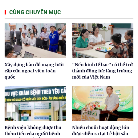
CÙNG CHUYÊN MỤC
Xây dựng bản đồ mạng lưới
"Nền kinh tế bạc" có thể trở
cấp cứu ngoại viện toàn
thành động lực tăng trưởng
quốc
mới của Việt Nam
Bệnh viện không được thu
Nhiều chuỗi hoạt động lớn
thêm tiền của người bệnh
được diễn ra tại Lễ hội sầu