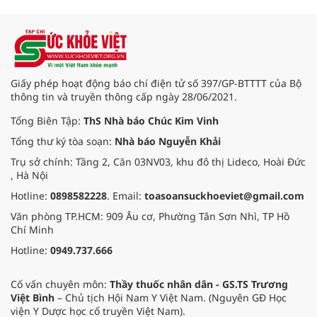
bộ chuỗi cung ứng và nâng cao
hiệu quả quản lý loại hình thức ăn
đường phố, bếp ăn tập thể, góp
phần nâng cao hiệu quả bảo đảm
an toàn thực phẩm trong giai đoạn
mới.
Giấy phép hoạt động báo chí điện tử số 397/GP-BTTTT của Bộ
thông tin và truyền thông cấp ngày 28/06/2021.
Tổng Biên Tập:
ThS Nhà báo Chúc Kim Vinh
Tổng thư ký tòa soạn:
Nhà báo Nguyễn Khải
Trụ sở chính: Tầng 2, Căn 03NV03, khu đô thị Lideco, Hoài Đức
, Hà Nội
Hotline:
0898582228
. Email:
toasoansuckhoeviet@gmail.com
Văn phòng TP.HCM: 909 Âu cơ, Phường Tân Sơn Nhì, TP Hồ
Chí Minh
Hotline:
0949.737.666
Cố vấn chuyên môn:
Thầy thuốc nhân dân - GS.TS Trương
Việt Bình
– Chủ tịch Hội Nam Y Việt Nam. (Nguyên GĐ Học
viện Y Dược học cổ truyền Việt Nam).