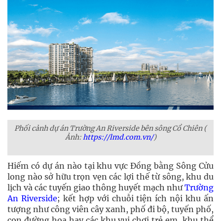
Phối cảnh dự án Trường An Riverside bên sông Cổ Chiên (
Ảnh:
https://lmd.com.vn/
)
Hiếm có dự án nào tại khu vực Đồng bằng Sông Cửu
long nào sở hữu trọn vẹn các lợi thế từ sông, khu du
lịch và các tuyến giao thông huyết mạch như
Trường
An Riverside
; kết hợp với chuỗi tiện ích nội khu ấn
tượng như công viên cây xanh, phố đi bộ, tuyến phố,
con đường hoa hay các khu vui chơi trẻ em, khu thể