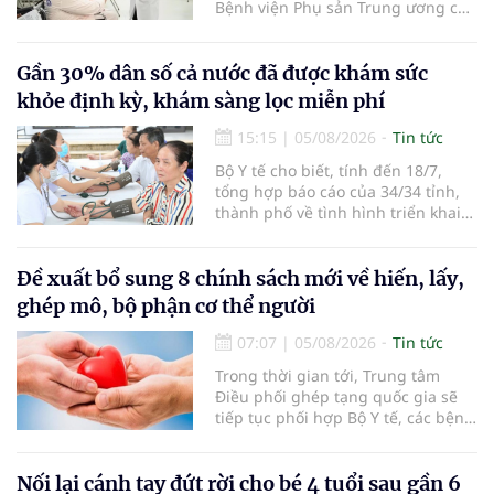
Bệnh viện Phụ sản Trung ương cơ
sở 2 đã tiếp đón hơn 500 lượt
người đến khám, điều trị và đón
em bé đầu tiên chào đời.
Gần 30% dân số cả nước đã được khám sức
khỏe định kỳ, khám sàng lọc miễn phí
15:15
|
05/08/2026
Tin tức
Bộ Y tế cho biết, tính đến 18/7,
tổng hợp báo cáo của 34/34 tỉnh,
thành phố về tình hình triển khai
khám sức khỏe định kỳ, khám sàng
lọc miễn phí cho người dân, ghi
nhận 32.286.360 người, chiếm gần
Đề xuất bổ sung 8 chính sách mới về hiến, lấy,
30% dân số cả nước đã được khám
ghép mô, bộ phận cơ thể người
sức khỏe định kỳ năm nay.
07:07
|
05/08/2026
Tin tức
Trong thời gian tới, Trung tâm
Điều phối ghép tạng quốc gia sẽ
tiếp tục phối hợp Bộ Y tế, các bệnh
viện và các cơ quan liên quan để
mở rộng mạng lưới điều phối, tăng
cường truyền thông, hoàn thiện
Nối lại cánh tay đứt rời cho bé 4 tuổi sau gần 6