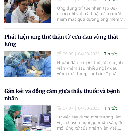
Ứng dụng trí tuệ nhân tạo (AI)
trong nội soi, kỹ thuật cắt u dưới
niêm mạc qua đường ống mềm và
các tiến bộ mới hướng tới "chữa
khỏi chức năng" bệnh viêm gan B
là những nội dung trọng tâm được
Phát hiện ung thư thận từ cơn đau vùng thắt
báo cáo tại Hội thảo khoa học cập
lưng
nhật chẩn đoán và điều trị bệnh lý
tiêu hóa - gan mật vừa diễn ra
09:09
|
04/08/2026
Tin tức
ngày 1/8 tại Bệnh viện Đại học
Người đàn ông 64 tuổi, đến bệnh
quốc tế Hồng Bàng.
viện khám sau nhiều ngày đau
vùng thắt lưng, các bác sĩ phát
hiện khối u thận phải kích thước
khoảng 3cm, nghi ngờ ung thư
biểu mô tế bào thận. Với khối u còn
Gắn kết và đồng cảm giữa thầy thuốc và bệnh
ở giai đoạn sớm, người bệnh được
nhân
chỉ định cắt bán phần thận phải
bằng phẫu thuật robot thay vì phải
07:07
|
04/08/2026
Tin tức
cắt bỏ toàn bộ quả thận như trước
Từ việc xây dựng môi trường làm
đây.
việc chuyên nghiệp, nhân văn, đổi
mới ứng xử của nhân viên y tế,