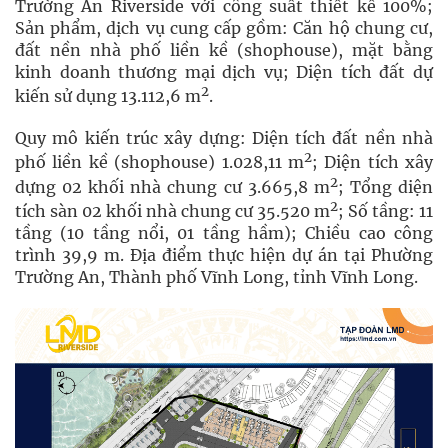
Trường An Riverside với công suất thiết kế 100%;
Sản phẩm, dịch vụ cung cấp gồm: Căn hộ chung cư,
đất nền nhà phố liền kề (shophouse), mặt bằng
kinh doanh thương mại dịch vụ; Diện tích đất dự
2
kiến sử dụng 13.112,6 m
.
Quy mô kiến trúc xây dựng: Diện tích đất nền nhà
2
phố liền kề (shophouse) 1.028,11 m
; Diện tích xây
2
dựng 02 khối nhà chung cư 3.665,8 m
; Tổng diện
2
tích sàn 02 khối nhà chung cư 35.520 m
; Số tầng: 11
tầng (10 tầng nổi, 01 tầng hầm); Chiều cao công
trình 39,9 m. Địa điểm thực hiện dự án tại Phường
Trường An, Thành phố Vĩnh Long, tỉnh Vĩnh Long.