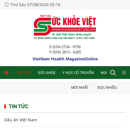
Thứ Sáu 07/08/2026 05:16
E-ISSN 2734 - 9756
P-ISSN 2815 - 6285
VietNam Health MagazineOnline
NLINE
TIN TỨC
SỨC KHỎE
Y HỌC CỔ TRUYỀN
NGHIÊN CỨU TRA
MỚI NHẤT
ĐỌC NHIỀU
TIN TỨC
Dấu ấn Việt Nam