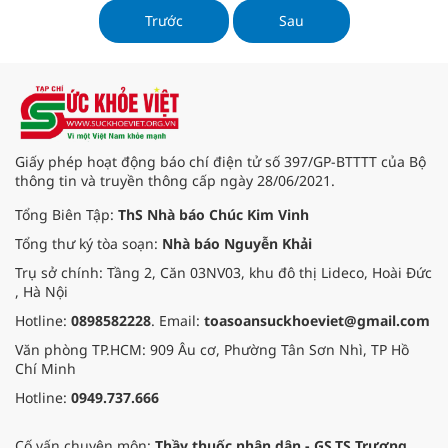
Trước
Sau
Giấy phép hoạt động báo chí điện tử số 397/GP-BTTTT của Bộ
thông tin và truyền thông cấp ngày 28/06/2021.
Tổng Biên Tập:
ThS Nhà báo Chúc Kim Vinh
Tổng thư ký tòa soạn:
Nhà báo Nguyễn Khải
Trụ sở chính: Tầng 2, Căn 03NV03, khu đô thị Lideco, Hoài Đức
, Hà Nội
Hotline:
0898582228
. Email:
toasoansuckhoeviet@gmail.com
Văn phòng TP.HCM: 909 Âu cơ, Phường Tân Sơn Nhì, TP Hồ
Chí Minh
Hotline:
0949.737.666
Cố vấn chuyên môn:
Thầy thuốc nhân dân - GS.TS Trương