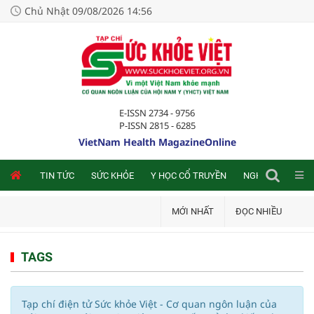
Chủ Nhật 09/08/2026 14:56
E-ISSN 2734 - 9756
P-ISSN 2815 - 6285
VietNam Health MagazineOnline
NLINE
TIN TỨC
SỨC KHỎE
Y HỌC CỔ TRUYỀN
NGHIÊN CỨU TRA
MỚI NHẤT
ĐỌC NHIỀU
TAGS
Tạp chí điện tử Sức khỏe Việt - Cơ quan ngôn luận của