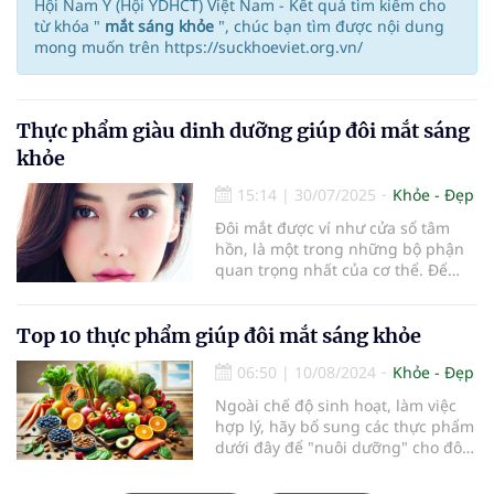
Hội Nam Y (Hội YDHCT) Việt Nam - Kết quả tìm kiếm cho
từ khóa "
mắt sáng khỏe
", chúc bạn tìm được nội dung
mong muốn trên https://suckhoeviet.org.vn/
Thực phẩm giàu dinh dưỡng giúp đôi mắt sáng
khỏe
15:14
|
30/07/2025
Khỏe - Đẹp
Đôi mắt được ví như cửa sổ tâm
hồn, là một trong những bộ phận
quan trọng nhất của cơ thể. Để
duy trì sức khỏe cho đôi mắt, ngoài
việc áp dụng chế độ sinh hoạt và
làm việc hợp lý, việc bổ sung các
Top 10 thực phẩm giúp đôi mắt sáng khỏe
thực phẩm giàu dinh dưỡng hàng
06:50
|
10/08/2024
Khỏe - Đẹp
ngày là điều cần thiết. Dưới đây là
những loại thực phẩm được các
Ngoài chế độ sinh hoạt, làm việc
chuyên gia khuyên dùng để giúp
hợp lý, hãy bổ sung các thực phẩm
đôi mắt sáng khỏe.
dưới đây để "nuôi dưỡng" cho đôi
mắt khỏe mạnh mỗi ngày.