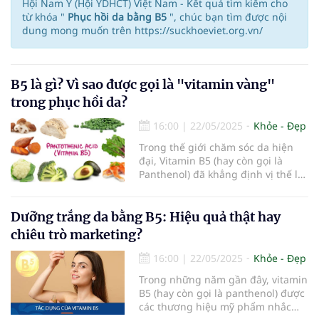
Hội Nam Y (Hội YDHCT) Việt Nam - Kết quả tìm kiếm cho
từ khóa "
Phục hồi da bằng B5
", chúc bạn tìm được nội
dung mong muốn trên https://suckhoeviet.org.vn/
B5 là gì? Vì sao được gọi là "vitamin vàng"
trong phục hồi da?
16:00
|
22/05/2025
Khỏe - Đẹp
Trong thế giới chăm sóc da hiện
đại, Vitamin B5 (hay còn gọi là
Panthenol) đã khẳng định vị thế là
một trong những thành phần thiết
yếu, đặc biệt trong việc phục hồi
và dưỡng trắng da. Với khả năng
Dưỡng trắng da bằng B5: Hiệu quả thật hay
dưỡng ẩm sâu, làm dịu và tái tạo
chiêu trò marketing?
da, Vitamin B5 được mệnh danh là
“vitamin vàng” trong lĩnh vực chăm
16:00
|
22/05/2025
Khỏe - Đẹp
sóc da.
Trong những năm gần đây, vitamin
B5 (hay còn gọi là panthenol) được
các thương hiệu mỹ phẩm nhắc