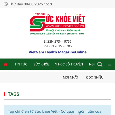
Thứ Bảy 08/08/2026 15:26
E-ISSN 2734 - 9756
P-ISSN 2815 - 6285
VietNam Health MagazineOnline
NLINE
TIN TỨC
SỨC KHỎE
Y HỌC CỔ TRUYỀN
NGHIÊN CỨU TRA
MỚI NHẤT
ĐỌC NHIỀU
TAGS
Tạp chí điện tử Sức khỏe Việt - Cơ quan ngôn luận của