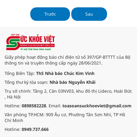
đến như một “ngôi sao sáng” trong
làng phục hồi và dưỡng trắng da.
Hàng loạt sản phẩm serum, kem
Trước
Sau
dưỡng da, mặt nạ đều quảng bá
công dụng dưỡng trắng nhờ có
chứa B5. Tuy nhiên, liệu vitamin B5
có thật sự làm trắng da như lời
quảng cáo? Hay đây chỉ là một
chiêu trò marketing đánh vào tâm
lý yêu thích làn da trắng của người
Giấy phép hoạt động báo chí điện tử số 397/GP-BTTTT của Bộ
tiêu dùng?
thông tin và truyền thông cấp ngày 28/06/2021.
Tổng Biên Tập:
ThS Nhà báo Chúc Kim Vinh
Tổng thư ký tòa soạn:
Nhà báo Nguyễn Khải
Trụ sở chính: Tầng 2, Căn 03NV03, khu đô thị Lideco, Hoài Đức
, Hà Nội
Hotline:
0898582228
. Email:
toasoansuckhoeviet@gmail.com
Văn phòng TP.HCM: 909 Âu cơ, Phường Tân Sơn Nhì, TP Hồ
Chí Minh
Hotline:
0949.737.666