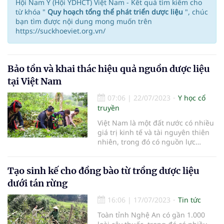
Hội Nam Y (Hội YDHCT) Việt Nam - Kết quả tìm kiếm cho
từ khóa "
Quy hoạch tổng thể phát triển dược liệu
", chúc
bạn tìm được nội dung mong muốn trên
https://suckhoeviet.org.vn/
Bảo tồn và khai thác hiệu quả nguồn dược liệu
tại Việt Nam
07:06
|
22/07/2023
Y học cổ
truyền
Việt Nam là một đất nước có nhiều
giá trị kinh tế và tài nguyên thiên
nhiên, trong đó có nguồn lực
phong phú và đa dạng của cây
dược liệu và cây thảo dược, được
Tạo sinh kế cho đồng bào từ trồng dược liệu
xem là một kho thuốc quý.
dưới tán rừng
16:06
|
17/07/2023
Tin tức
Toàn tỉnh Nghệ An có gần 1.000