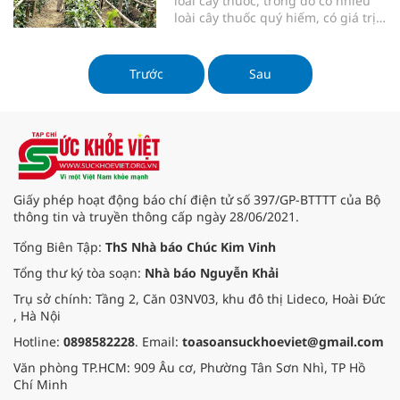
loài cây thuốc, trong đó có nhiều
loài cây thuốc quý hiếm, có giá trị
kinh tế cao. Nhiều vùng như
Mường Lống, Huồi Tụ, Na Ngoi (Kỳ
Sơn), Tri Lễ, Hạnh Dịch (Quế
Trước
Sau
Phong), Quỳ Hợp, Con Cuông… đã
hình thành nên những vùng trồng
cây dược liệu, mở lối ấm no cho
đồng bào dân tộc thiểu số (DTTS).
Giấy phép hoạt động báo chí điện tử số 397/GP-BTTTT của Bộ
thông tin và truyền thông cấp ngày 28/06/2021.
Tổng Biên Tập:
ThS Nhà báo Chúc Kim Vinh
Tổng thư ký tòa soạn:
Nhà báo Nguyễn Khải
Trụ sở chính: Tầng 2, Căn 03NV03, khu đô thị Lideco, Hoài Đức
, Hà Nội
Hotline:
0898582228
. Email:
toasoansuckhoeviet@gmail.com
Văn phòng TP.HCM: 909 Âu cơ, Phường Tân Sơn Nhì, TP Hồ
Chí Minh