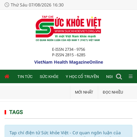
Thứ Sáu 07/08/2026 16:30
E-ISSN 2734 - 9756
P-ISSN 2815 - 6285
VietNam Health MagazineOnline
NLINE
TIN TỨC
SỨC KHỎE
Y HỌC CỔ TRUYỀN
NGHIÊN CỨU TRA
MỚI NHẤT
ĐỌC NHIỀU
TAGS
Tạp chí điện tử Sức khỏe Việt - Cơ quan ngôn luận của