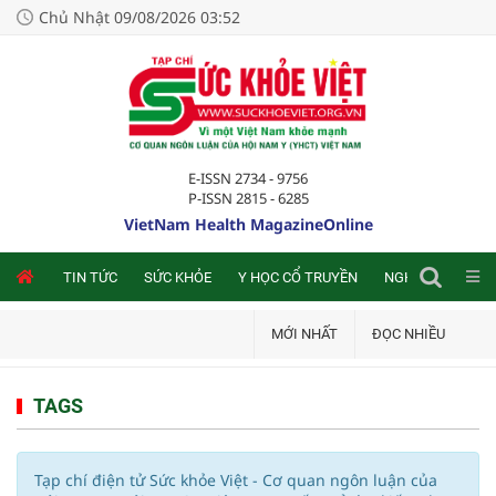
Chủ Nhật 09/08/2026 03:52
E-ISSN 2734 - 9756
P-ISSN 2815 - 6285
VietNam Health MagazineOnline
NLINE
TIN TỨC
SỨC KHỎE
Y HỌC CỔ TRUYỀN
NGHIÊN CỨU TRA
MỚI NHẤT
ĐỌC NHIỀU
TAGS
Tạp chí điện tử Sức khỏe Việt - Cơ quan ngôn luận của