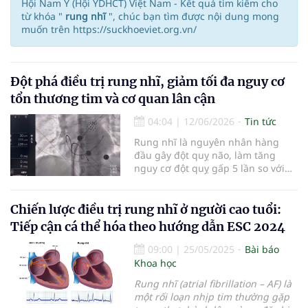
Hội Nam Y (Hội YDHCT) Việt Nam - Kết quả tìm kiếm cho
từ khóa "
rung nhĩ
", chúc bạn tìm được nội dung mong
muốn trên https://suckhoeviet.org.vn/
Đột phá điều trị rung nhĩ, giảm tối đa nguy cơ
tổn thương tim và cơ quan lân cận
04:04
|
12/06/2026
Tin tức
Rung nhĩ là nguyên nhân hàng
đầu gây đột quỵ não, làm tăng
nguy cơ đột quỵ gấp 5 lần so với
người bình thường. Công nghệ
triệt đốt bằng năng lượng từ xung
(PFA) vừa được Bệnh viện Bạch Mai
Chiến lược điều trị rung nhĩ ở người cao tuổi:
triển khai mở ra lựa chọn điều trị
Tiếp cận cá thể hóa theo hướng dẫn ESC 2024
mới với khả năng tác động chọn
09:00
|
25/05/2025
Bài báo
Khoa học
Rung nhĩ (atrial fibrillation – AF) là
một rối loạn nhịp tim thường gặp