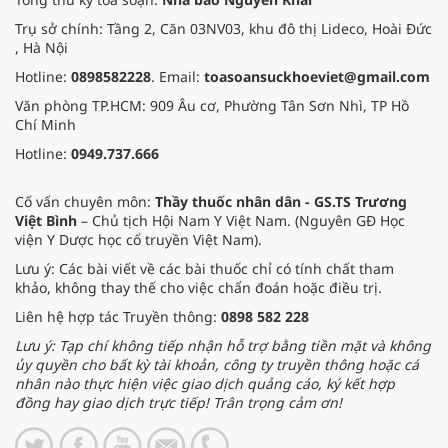
Trụ sở chính: Tầng 2, Căn 03NV03, khu đô thị Lideco, Hoài Đức
, Hà Nội
Hotline:
0898582228
. Email:
toasoansuckhoeviet@gmail.com
Văn phòng TP.HCM: 909 Âu cơ, Phường Tân Sơn Nhì, TP Hồ
Chí Minh
Hotline:
0949.737.666
Cố vấn chuyên môn:
Thầy thuốc nhân dân - GS.TS Trương
Việt Bình
– Chủ tịch Hội Nam Y Việt Nam. (Nguyên GĐ Học
viện Y Dược học cổ truyền Việt Nam).
Lưu ý: Các bài viết về các bài thuốc chỉ có tính chất tham
khảo, không thay thế cho việc chẩn đoán hoặc điều trị.
Liên hệ hợp tác Truyền thông:
0898 582 228
Lưu ý: Tạp chí không tiếp nhận hỗ trợ bằng tiền mặt và không
ủy quyền cho bất kỳ tài khoản, công ty truyền thông hoặc cá
nhân nào thực hiện việc giao dịch quảng cáo, ký kết hợp
đồng hay giao dịch trực tiếp! Trân trọng cảm ơn!