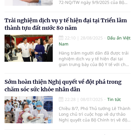
72-NQ/TW ngày 9/9/2025 của Bộ
Chính trị “Về một số giải pháp đột
phá, tăng cường bảo vệ, chăm sóc
và nâng cao sức khỏe nhân dân”.
Trải nghiệm dịch vụ y tế hiện đại tại Triển lãm
thành tựu đất nước 80 năm
22:10
|
28/08/2025
Dấu ấn Việt
Nam
Hàng trăm người dân đã được trải
nghiệm dịch vụ y tế hiện đại tại
gian trưng bày của Bộ Y tế với chủ
đề “Y tế Việt Nam - Hành trình 80
năm vì sức khỏe nhân dân”.
Sớm hoàn thiện Nghị quyết về đột phá trong
chăm sóc sức khỏe nhân dân
22:28
|
08/07/2025
Tin tức
Chiều 8/7, Phó Thủ tướng Lê Thành
Long chủ trì cuộc họp về dự thảo
Nghị quyết của Bộ Chính trị về đột
phá trong công tác chăm sóc sức
khỏe nhân dân, đáp ứng yêu cầu