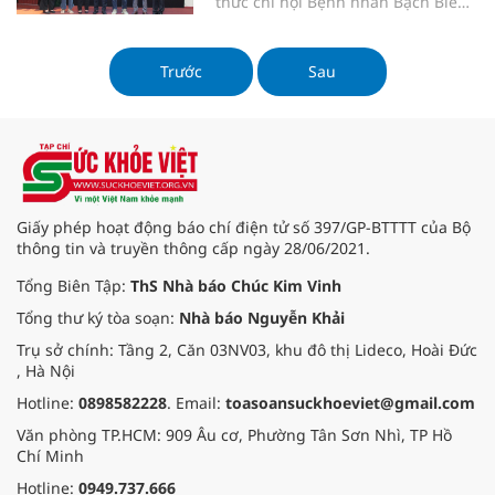
thức chi hội Bệnh nhân Bạch Biến
Việt Nam (BNBBVN). Chi hội được
thành lập theo quyết định số
16/QĐ - HDLVN của Hội Da liễu Việt
Trước
Sau
Nam - Tổng Hội y học Việt Nam.
Giấy phép hoạt động báo chí điện tử số 397/GP-BTTTT của Bộ
thông tin và truyền thông cấp ngày 28/06/2021.
Tổng Biên Tập:
ThS Nhà báo Chúc Kim Vinh
Tổng thư ký tòa soạn:
Nhà báo Nguyễn Khải
Trụ sở chính: Tầng 2, Căn 03NV03, khu đô thị Lideco, Hoài Đức
, Hà Nội
Hotline:
0898582228
. Email:
toasoansuckhoeviet@gmail.com
Văn phòng TP.HCM: 909 Âu cơ, Phường Tân Sơn Nhì, TP Hồ
Chí Minh
Hotline:
0949.737.666