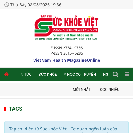
Thứ Bảy 08/08/2026 19:36
E-ISSN 2734 - 9756
P-ISSN 2815 - 6285
VietNam Health MagazineOnline
NLINE
TIN TỨC
SỨC KHỎE
Y HỌC CỔ TRUYỀN
NGHIÊN CỨU TRA
MỚI NHẤT
ĐỌC NHIỀU
TAGS
Tạp chí điện tử Sức khỏe Việt - Cơ quan ngôn luận của