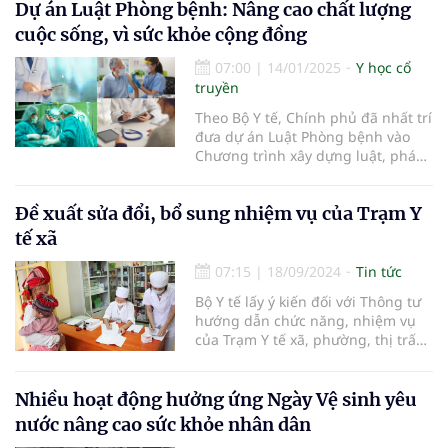
phát triển đất nước trong kỷ
Dự án Luật Phòng bệnh: Nâng cao chất lượng
nguyên mới.
cuộc sống, vì sức khỏe cộng đồng
07:00
|
14/01/2025
Y học cổ
truyền
Theo Bộ Y tế, Chính phủ đã nhất trí
đưa dự án Luật Phòng bệnh vào
Chương trình xây dựng luật, pháp
lệnh của Quốc hội năm 2025...
Đề xuất sửa đổi, bổ sung nhiệm vụ của Trạm Y
tế xã
07:15
|
18/09/2024
Tin tức
Bộ Y tế lấy ý kiến đối với Thông tư
hướng dẫn chức năng, nhiệm vụ
của Trạm Y tế xã, phường, thị trấn
thay thế Thông tư 33/2015/TT-BYT...
Nhiều hoạt động hưởng ứng Ngày Vệ sinh yêu
nước nâng cao sức khỏe nhân dân