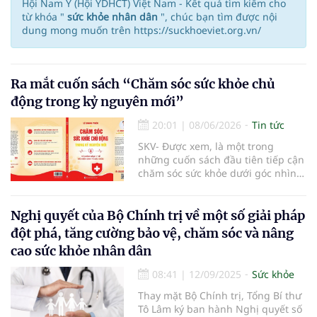
Hội Nam Y (Hội YDHCT) Việt Nam - Kết quả tìm kiếm cho
từ khóa "
sức khỏe nhân dân
", chúc bạn tìm được nội
dung mong muốn trên https://suckhoeviet.org.vn/
Ra mắt cuốn sách “Chăm sóc sức khỏe chủ
động trong kỷ nguyên mới”
20:01
|
08/06/2026
Tin tức
SKV- Được xem, là một trong
những cuốn sách đầu tiên tiếp cận
chăm sóc sức khỏe dưới góc nhìn
tổng thể từ chính sách y tế, an
ninh con người (an ninh phi truyền
thống) đến nền kinh tế sức khỏe,
Nghị quyết của Bộ Chính trị về một số giải pháp
cuốn sách “Chăm sóc sức khỏe chủ
đột phá, tăng cường bảo vệ, chăm sóc và nâng
động trong kỷ nguyên mới – Từ
cao sức khỏe nhân dân
chính sách y tế đến nền kinh tế sức
khỏe” của tác giả Lê Quang Phiêu
08:41
|
12/09/2025
Sức khỏe
vừa được Nhà xuất bản Tri Thức
xuất bản, giới thiệu tới bạn đọc
Thay mặt Bộ Chính trị, Tổng Bí thư
ngày 04/6/2026.
Tô Lâm ký ban hành Nghị quyết số