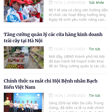
10:52
|
25/06/2024
Sức khỏe
Bộ Y tế vừa có công văn hướng dẫn
tổ chức các hoạt động hưởng ứng
Ngày Vệ sinh yêu nước nâng cao
sức khỏe nhân dân và Phong trào
vệ sinh yêu nước nâng cao sức
khỏe nhân dân.
Tăng cường quản lý các cửa hàng kinh doanh
trái cây tại Hà Nội
15:06
|
13/12/2023
Tin tức
Mới đây, UBND thành phố Hà Nội
đã ban hành Kế hoạch triển khai
đề án Tăng cường quản lý các cửa
hàng kinh doanh trái cây trên địa
bàn thành phố Hà Nội trong năm
2024.
Chính thức ra mắt chi Hội Bệnh nhân Bạch
Biến Việt Nam
14:34
|
26/06/2023
Tin tức
Sáng 25/6 tại Viện Da Liễu Trung
Ương, đã diễn ra lễ ra mắt chính