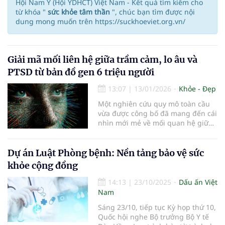
Hội Nam Y (Hội YDHCT) Việt Nam - Kết quả tìm kiếm cho
từ khóa "
sức khỏe tâm thần
", chúc bạn tìm được nội
dung mong muốn trên https://suckhoeviet.org.vn/
Giải mã mối liên hệ giữa trầm cảm, lo âu và
PTSD từ bản đồ gen 6 triệu người
13:07
|
13/01/2026
Khỏe - Đẹp
Một nghiên cứu quy mô toàn cầu
vừa được công bố đã mang đến cái
nhìn mới mẻ về mối quan hệ giữa
các rối loạn tâm thần. Theo đó, các
chứng bệnh tâm lý không tồn tại
độc lập mà có những điểm chung
Dự án Luật Phòng bệnh: Nền tảng bảo vệ sức
về cội nguồn sinh học. Điều này
khỏe cộng đồng
giải thích tại sao nhiều người mắc
trầm cảm cũng thường bị lo âu
14:13
|
23/10/2025
Dấu ấn Việt
hoặc rối loạn căng thẳng sau sang
Nam
chấn (PTSD).
Sáng 23/10, tiếp tục Kỳ họp thứ 10,
Quốc hội nghe Bộ trưởng Bộ Y tế