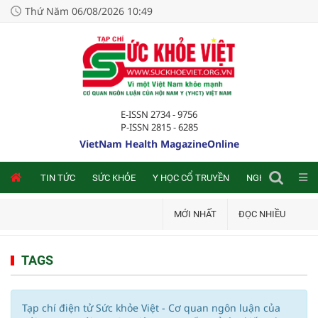
Thứ Năm 06/08/2026 10:49
E-ISSN 2734 - 9756
P-ISSN 2815 - 6285
VietNam Health MagazineOnline
NLINE
TIN TỨC
SỨC KHỎE
Y HỌC CỔ TRUYỀN
NGHIÊN CỨU TRA
MỚI NHẤT
ĐỌC NHIỀU
TAGS
Tạp chí điện tử Sức khỏe Việt - Cơ quan ngôn luận của