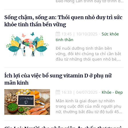
Đào Hồng Lan trình bày tờ trình dự
án Luật Phòng bệnh.
Sống chậm, sống an: Thói quen nhỏ duy trì sức
khỏe tinh thần bền vững
13:45
|
10/10/2025
Sức khỏe
tinh thần
Để nuôi dưỡng tinh thần bền
vững, đôi khi chúng ta chỉ cần bắt
đầu từ những thói quen nhỏ bé,
giản dị trong đời sống thường
ngày.
Ích lợi của việc bổ sung vitamin D ở phụ nữ
mãn kinh
16:33
|
04/07/2025
Khỏe - Đẹp
Mãn kinh là giai đoạn tự nhiên
trong cuộc đời của mỗi người phụ
nữ, thường bắt đầu từ độ tuổi 45
đến 55. Trong giai đoạn này, sự
giảm sút hormone estrogen có thể
dẫn đến nhiều thay đổi về sức