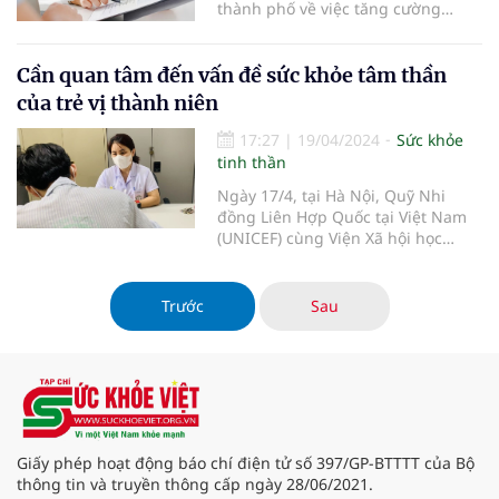
thành phố về việc tăng cường
phòng, chống bệnh không lây
nhiễm và rối loạn sức khỏe tâm
thần.
Cần quan tâm đến vấn đề sức khỏe tâm thần
của trẻ vị thành niên
17:27
|
19/04/2024
Sức khỏe
tinh thần
Ngày 17/4, tại Hà Nội, Quỹ Nhi
đồng Liên Hợp Quốc tại Việt Nam
(UNICEF) cùng Viện Xã hội học
thuộc Viện hàn lâm Khoa học Xã
hội Việt Nam phối hợp tổ chức Hội
thảo phổ biến kết quả nghiên cứu
Trước
Sau
sâu và tham vấn chính sách về sức
khỏe tâm thần trẻ vị thành niê
Giấy phép hoạt động báo chí điện tử số 397/GP-BTTTT của Bộ
thông tin và truyền thông cấp ngày 28/06/2021.