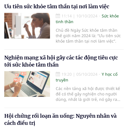
Bệnh viện Tâm thần Yên Bái đang
Ưu tiên sức khỏe tâm thần tại nơi làm việc
hướng đến.
11:14
|
10/10/2024
Sức khỏe
tinh thần
Chủ đề Ngày Sức khỏe tâm thần
thế giới năm 2024 là: “Ưu tiên sức
khỏe tâm thần tại nơi làm việc”.
Nghiện mạng xã hội gây các tác động tiêu cực
tới sức khỏe tâm thần
19:20
|
05/10/2024
Y học cổ
truyền
Các nền tảng xã hội được thiết kế
để có thể gây nghiện cho người
dùng, nhất là giới trẻ, nó gây ra
các tác động tiêu cực cho sức khỏe
tâm thần...
Hội chứng rối loạn ăn uống: Nguyên nhân và
cách điều trị