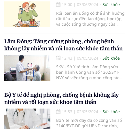
15:00
|
03/06/2024
Sức khỏe
Rối loạn ăn uống có thể ảnh hưởng
rất tiêu cực đến lao động, học tập,
và cuộc sống thường ngày của
người mắc.
Lâm Đồng: Tăng cường phòng, chống bệnh
không lây nhiễm và rối loạn sức khỏe tâm thần
12:43
|
09/05/2024
Sức khỏe
SKV - Sở Y tế tỉnh Lâm Đồng vừa
ban hành Công văn số 1302/SYT-
NVY về việc tăng cường công tác
phòng, chống bệnh không lây
nhiễm và rối loạn sức khỏe tâm
thần.
Bộ Y tế đề nghị phòng, chống bệnh không lây
nhiễm và rối loạn sức khỏe tâm thần
15:53
|
02/05/2024
Sức khỏe
Bộ Y tế mới đây đã có công văn số
2140/BYT-DP gửi UBND các tỉnh,