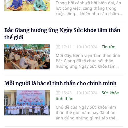
Trong bối cảnh xã hội hiện đại, áp
này.
lực công việc, căng thẳng trong
cuộc sống... khiến nhu cầu chăm
sóc sức khỏe tâm thần trở nên cấp
thiết hơn bao giờ hết.
Bắc Giang hưởng ứng Ngày Sức khỏe tâm thần
thế giới
17:11
|
10/10/2024
Tin tức
Mới đây, Bệnh viện Tâm thần tỉnh
Bắc Giang đã tổ chức hội thảo
hưởng ứng Ngày Sức khỏe tâm
thần thế giới (10/10) năm 2024 với
chủ đề “Ưu tiên cho sức khỏe tâm
thần tại nơi làm việc”.
Mỗi người là bác sĩ tinh thần cho chính mình
15:43
|
10/10/2024
Sức khỏe
tinh thần
Chủ đề của Ngày Sức khỏe Tâm
thần thế giới năm nay đã phản
ánh đúng những gì mà tập thể
lãnh đạo, cán bộ người lao động