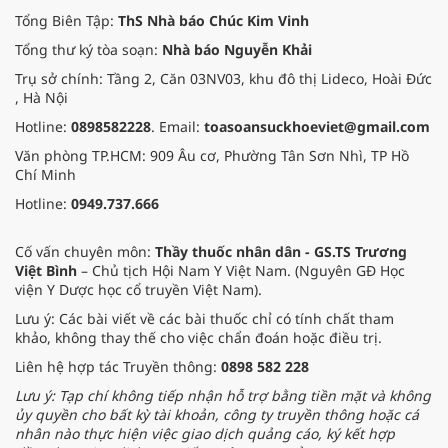
Tổng Biên Tập:
ThS Nhà báo Chúc Kim Vinh
Tổng thư ký tòa soạn:
Nhà báo Nguyễn Khải
Trụ sở chính: Tầng 2, Căn 03NV03, khu đô thị Lideco, Hoài Đức
, Hà Nội
Hotline:
0898582228
. Email:
toasoansuckhoeviet@gmail.com
Văn phòng TP.HCM: 909 Âu cơ, Phường Tân Sơn Nhì, TP Hồ
Chí Minh
Hotline:
0949.737.666
Cố vấn chuyên môn:
Thầy thuốc nhân dân - GS.TS Trương
Việt Bình
– Chủ tịch Hội Nam Y Việt Nam. (Nguyên GĐ Học
viện Y Dược học cổ truyền Việt Nam).
Lưu ý: Các bài viết về các bài thuốc chỉ có tính chất tham
khảo, không thay thế cho việc chẩn đoán hoặc điều trị.
Liên hệ hợp tác Truyền thông:
0898 582 228
Lưu ý: Tạp chí không tiếp nhận hỗ trợ bằng tiền mặt và không
ủy quyền cho bất kỳ tài khoản, công ty truyền thông hoặc cá
nhân nào thực hiện việc giao dịch quảng cáo, ký kết hợp