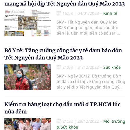
mạng xã hội dịp Tết Nguyên đán Quý Mão 2023
16:58
|
04/01/2023
Kinh tế
SKV - Tết Nguyên đán Quý Mão
2023 đang tới gần, nhu cầu đổi
tiền lẻ, tiền mới, tiền có số seri
đẹp, ... cũng "nóng" trở lại. Từ đó
xuất hiện không ít đối tượng lợi
dụng việc đổi tiền lẻ để kiếm lời.
Bộ Y tế: Tăng cường công tác y tế đảm bảo đón
Đây là hành vi vi phạm pháp luật
Tết Nguyên đán Quý Mão 2023
nhưng một số đối tượng vẫn công
khai “tiếp thị” trên các nền tảng
21:08
|
31/12/2022
Sức khỏe
mạng xã hội.
SKV - Ngày 30/12, Bộ trưởng Bộ Y
tế đã có chỉ thị về tăng cường công
tác y tế dịp Tết Nguyên đán Quý
Mão 2023, trong đó phòng, chống
dịch Covid-19 vẫn là ưu tiên hàng
đầu.
Kiểm tra hàng loạt chợ đầu mối ở TP.HCM lúc
nửa đêm
21:32
|
29/12/2022
Môi trường
& Sức khỏe