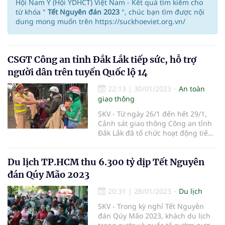
Hội Nam Y (Hội YDHCT) Việt Nam - Kết quả tìm kiếm cho
từ khóa "
Tết Nguyên đán 2023
", chúc bạn tìm được nội
dung mong muốn trên https://suckhoeviet.org.vn/
CSGT Công an tỉnh Đắk Lắk tiếp sức, hỗ trợ
người dân trên tuyến Quốc lộ 14
22:13
|
30/01/2023
An toàn
giao thông
SKV - Từ ngày 26/1 đến hết 29/1,
Cảnh sát giao thông Công an tỉnh
Đắk Lắk đã tổ chức hoạt động tiếp
sức, đồng hành, hỗ trợ cho người
dân đi xe mô tô quay lại các tỉnh,
Du lịch TP.HCM thu 6.300 tỷ dịp Tết Nguyên
thành phố phía nam làm việc, công
tác, học tập.
đán Qúy Mão 2023
20:31
|
28/01/2023
Du lịch
SKV - Trong kỳ nghỉ Tết Nguyên
đán Qúy Mão 2023, khách du lịch