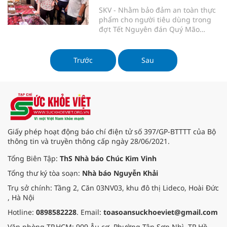
SKV - Nhằm bảo đảm an toàn thực
phẩm cho người tiêu dùng trong
đợt Tết Nguyên đán Quý Mão
2023, Ban Quản lý An toàn thực
phẩm TP.HCM đã bất ngờ kiểm tra
tại các chợ truyền thống, đầu mối
Trước
Sau
trên địa bàn.
Giấy phép hoạt động báo chí điện tử số 397/GP-BTTTT của Bộ
thông tin và truyền thông cấp ngày 28/06/2021.
Tổng Biên Tập:
ThS Nhà báo Chúc Kim Vinh
Tổng thư ký tòa soạn:
Nhà báo Nguyễn Khải
Trụ sở chính: Tầng 2, Căn 03NV03, khu đô thị Lideco, Hoài Đức
, Hà Nội
Hotline:
0898582228
. Email:
toasoansuckhoeviet@gmail.com
Văn phòng TP.HCM: 909 Âu cơ, Phường Tân Sơn Nhì, TP Hồ