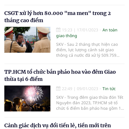
17/11/2023 các đồng chí lãnh đạo
Đảng ủy, HĐND, UBND, UBMTTQ
CSGT xử lý hơn 80.000 "ma men" trong 2
Việt Nam xã Cư Êbur đã tổ chức
đoàn đến thăm và tặng quà tại các
tháng cao điểm
cơ sở tôn giáo trên địa bàn xã.
15:23
|
17/01/2023
An toàn
giao thông
SKV - Sau 2 tháng thực hiện cao
điểm, lực lượng cảnh sát giao
thông cả nước đã xử lý 509.759
trường hợp vi phạm trật tự an toàn
giao thông, trong đó có 80.672
TP.HCM tổ chức bắn pháo hoa vào đêm Giao
trường hợp vi phạm về nồng độ
cồn.
thừa tại 6 điểm
22:49
|
09/01/2023
Tin tức
SKV - Trong đêm giao thừa đón Tết
Nguyên đán 2023, TP.HCM sẽ tổ
chức 6 điểm bắn pháo hoa gồm 1
điểm tầm cao và 5 điểm tầm thấp.
Cảnh giác dịch vụ đổi tiền lẻ, tiền mới trên