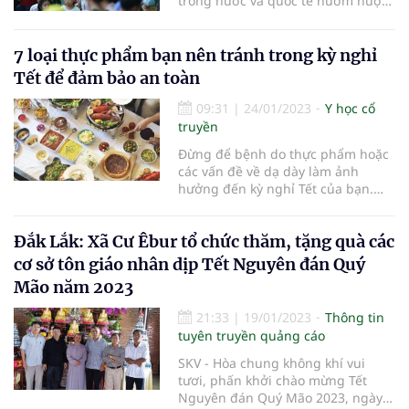
trong nước và quốc tế nườm nượp
tới TP.HCM giúp ngành du lịch thu
hàng ngàn tỷ đồng.
7 loại thực phẩm bạn nên tránh trong kỳ nghỉ
Tết để đảm bảo an toàn
09:31
|
24/01/2023
Y học cổ
truyền
Đừng để bệnh do thực phẩm hoặc
các vấn đề về dạ dày làm ảnh
hưởng đến kỳ nghỉ Tết của bạn.
Tránh những thực phẩm và đồ
uống này để đảm bảo an toàn.
Đắk Lắk: Xã Cư Êbur tổ chức thăm, tặng quà các
cơ sở tôn giáo nhân dịp Tết Nguyên đán Quý
Mão năm 2023
21:33
|
19/01/2023
Thông tin
tuyên truyền quảng cáo
SKV - Hòa chung không khí vui
tươi, phấn khởi chào mừng Tết
Nguyên đán Quý Mão 2023, ngày