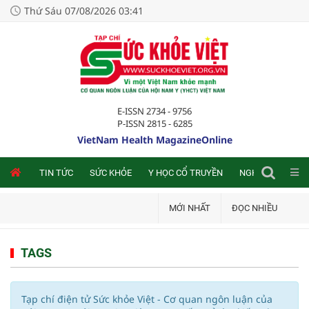
Thứ Sáu 07/08/2026 03:41
E-ISSN 2734 - 9756
P-ISSN 2815 - 6285
VietNam Health MagazineOnline
NLINE
TIN TỨC
SỨC KHỎE
Y HỌC CỔ TRUYỀN
NGHIÊN CỨU TRA
MỚI NHẤT
ĐỌC NHIỀU
TAGS
Tạp chí điện tử Sức khỏe Việt - Cơ quan ngôn luận của