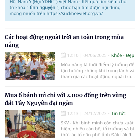
Hội Nam Y (Hội YDHCT) Việt Nam - Kết quả tìm kiếm cho
từ khóa "
tình nguyện
", chúc bạn tìm được nội dung
mong muốn trên https://suckhoeviet.org.vn/
Các hoạt động ngoài trời an toàn trong mùa
nắng
12:10
|
04/06/2025
Khỏe - Đẹp
Mùa nắng là thời điểm lý tưởng để
tận hưởng không khí trong lành và
tham gia các hoạt động ngoài trời.
Tuy nhiên, với nhiệt độ cao, việc
lựa chọn các hoạt động an toàn là
rất quan trọng để bảo vệ sức khỏe.
Mua ổ bánh mì chỉ với 2.000 đồng trên vùng
Bài viết này sẽ cung cấp cho bạn
đất Tây Nguyên đại ngàn
những thông tin hữu ích về các
hoạt động ngoài trời an toàn trong
12:13
|
24/12/2023
Tin tức
mùa nắng, giúp bạn vừa vui chơi
SKV - Khi bình minh còn chưa xuất
vừa đảm bảo sức khỏe.
hiện, nhiều cán bộ, tổ trưởng và bí
thứ các tổ dân phố tỉnh Đắk Lắk đã