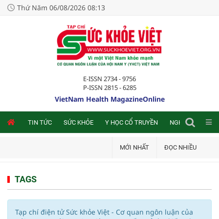
Thứ Năm 06/08/2026 08:13
E-ISSN 2734 - 9756
P-ISSN 2815 - 6285
VietNam Health MagazineOnline
NLINE
TIN TỨC
SỨC KHỎE
Y HỌC CỔ TRUYỀN
NGHIÊN CỨU TRA
MỚI NHẤT
ĐỌC NHIỀU
TAGS
Tạp chí điện tử Sức khỏe Việt - Cơ quan ngôn luận của