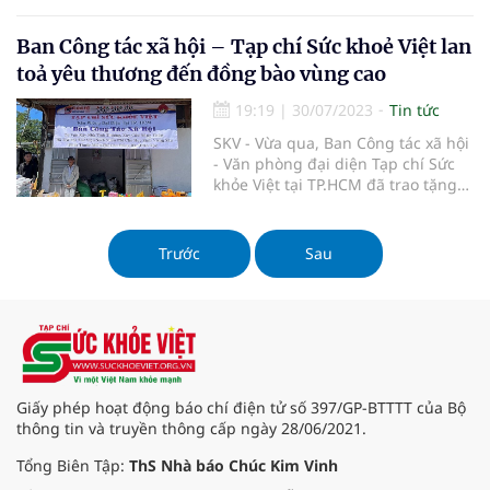
thức dậy, chuẩn bị bán bánh mì
2.000 đồng cho những người dân
lao động nghèo.
Ban Công tác xã hội – Tạp chí Sức khoẻ Việt lan
toả yêu thương đến đồng bào vùng cao
19:19
|
30/07/2023
Tin tức
SKV - Vừa qua, Ban Công tác xã hội
- Văn phòng đại diện Tạp chí Sức
khỏe Việt tại TP.HCM đã trao tặng
nhu yếu phẩm đến bà con vùng
cao tại xã Phi Liêng, huyện Đam
Rông, tỉnh Lâm Đồng.
Trước
Sau
Giấy phép hoạt động báo chí điện tử số 397/GP-BTTTT của Bộ
thông tin và truyền thông cấp ngày 28/06/2021.
Tổng Biên Tập:
ThS Nhà báo Chúc Kim Vinh