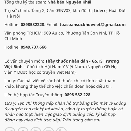
Tổng thư ký tòa soạn:
Nhà báo Nguyễn Khải
Trụ sở chính: Tầng 2, Căn 03NV03, khu đô thị Lideco, Hoài Đức
, Hà Nội
Hotline:
0898582228
. Email:
toasoansuckhoeviet@gmail.com
Văn phòng TP.HCM: 909 Âu cơ, Phường Tân Sơn Nhì, TP Hồ
Chí Minh
Hotline:
0949.737.666
Cố vấn chuyên môn:
Thầy thuốc nhân dân - GS.TS Trương
Việt Bình
– Chủ tịch Hội Nam Y Việt Nam. (Nguyên GĐ Học
viện Y Dược học cổ truyền Việt Nam).
Lưu ý: Các bài viết về các bài thuốc chỉ có tính chất tham
khảo, không thay thế cho việc chẩn đoán hoặc điều trị.
Liên hệ hợp tác Truyền thông:
0898 582 228
Lưu ý: Tạp chí không tiếp nhận hỗ trợ bằng tiền mặt và không
ủy quyền cho bất kỳ tài khoản, công ty truyền thông hoặc cá
nhân nào thực hiện việc giao dịch quảng cáo, ký kết hợp
đồng hay giao dịch trực tiếp! Trân trọng cảm ơn!