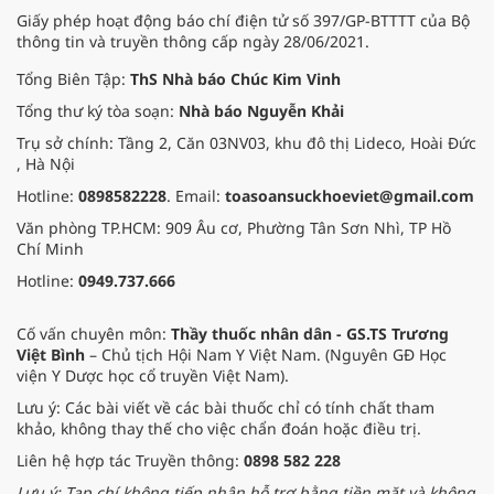
Giấy phép hoạt động báo chí điện tử số 397/GP-BTTTT của Bộ
thông tin và truyền thông cấp ngày 28/06/2021.
Tổng Biên Tập:
ThS Nhà báo Chúc Kim Vinh
Tổng thư ký tòa soạn:
Nhà báo Nguyễn Khải
Trụ sở chính: Tầng 2, Căn 03NV03, khu đô thị Lideco, Hoài Đức
, Hà Nội
Hotline:
0898582228
. Email:
toasoansuckhoeviet@gmail.com
Văn phòng TP.HCM: 909 Âu cơ, Phường Tân Sơn Nhì, TP Hồ
Chí Minh
Hotline:
0949.737.666
Cố vấn chuyên môn:
Thầy thuốc nhân dân - GS.TS Trương
Việt Bình
– Chủ tịch Hội Nam Y Việt Nam. (Nguyên GĐ Học
viện Y Dược học cổ truyền Việt Nam).
Lưu ý: Các bài viết về các bài thuốc chỉ có tính chất tham
khảo, không thay thế cho việc chẩn đoán hoặc điều trị.
Liên hệ hợp tác Truyền thông:
0898 582 228
Lưu ý: Tạp chí không tiếp nhận hỗ trợ bằng tiền mặt và không