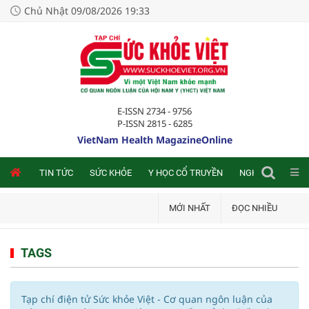
Chủ Nhật 09/08/2026 19:33
E-ISSN 2734 - 9756
P-ISSN 2815 - 6285
VietNam Health MagazineOnline
NLINE
TIN TỨC
SỨC KHỎE
Y HỌC CỔ TRUYỀN
NGHIÊN CỨU TRA
MỚI NHẤT
ĐỌC NHIỀU
TAGS
Tạp chí điện tử Sức khỏe Việt - Cơ quan ngôn luận của