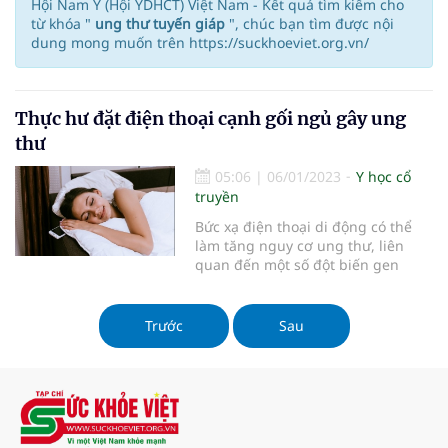
Hội Nam Y (Hội YDHCT) Việt Nam - Kết quả tìm kiếm cho
từ khóa "
ung thư tuyến giáp
", chúc bạn tìm được nội
dung mong muốn trên https://suckhoeviet.org.vn/
Thực hư đặt điện thoại cạnh gối ngủ gây ung
thư
05:06
|
06/01/2023
Y học cổ
truyền
Bức xạ điện thoại di động có thể
làm tăng nguy cơ ung thư, liên
quan đến một số đột biến gen
Trước
Sau