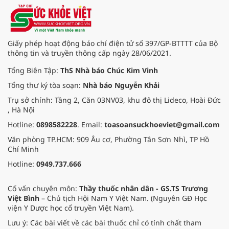
Giấy phép hoạt động báo chí điện tử số 397/GP-BTTTT của Bộ
thông tin và truyền thông cấp ngày 28/06/2021.
Tổng Biên Tập:
ThS Nhà báo Chúc Kim Vinh
Tổng thư ký tòa soạn:
Nhà báo Nguyễn Khải
Trụ sở chính: Tầng 2, Căn 03NV03, khu đô thị Lideco, Hoài Đức
, Hà Nội
Hotline:
0898582228
. Email:
toasoansuckhoeviet@gmail.com
Văn phòng TP.HCM: 909 Âu cơ, Phường Tân Sơn Nhì, TP Hồ
Chí Minh
Hotline:
0949.737.666
Cố vấn chuyên môn:
Thầy thuốc nhân dân - GS.TS Trương
Việt Bình
– Chủ tịch Hội Nam Y Việt Nam. (Nguyên GĐ Học
viện Y Dược học cổ truyền Việt Nam).
Lưu ý: Các bài viết về các bài thuốc chỉ có tính chất tham