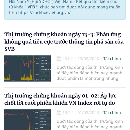
Hội Nam Y (Hội YDHCT) Việt Nam - Kết quả tìm kiếm cho
từ khóa "
VPB
", chúc bạn tìm được nội dung mong muốn
trên https://suckhoeviet.org.vn/
Thị trường chứng khoán ngày 13-3: Phản ứng
không quá tiêu cực trước thông tin phá sản của
SVB
23:02
|
13/03/2023
Tài chính
Dưới tác động của thị trường kinh
tế đầy biến động hiện nay, ngành
dược phẩm là một trong những
ngành được đánh giá là có tiềm
năng và có tính ổn định cao. Dự
báo cho thấy nhóm cổ phiếu
Thị trường chứng khoán ngày 01-02: Áp lực
ngành dược phẩm sẽ có cơ hội
chốt lời cuối phiên khiến VN Index rơi tự do
tăng giá tích cực và tiềm lực của
ngành dược phẩm tại Việt Nam
19:22
|
01/02/2023
Tài chính
đang rất hứa hẹn. Sức khỏe Việt
Dưới tác động của thị trường kinh
cung cấp thông tin về thị trường
tế đầy biến động hiện nay, ngành
chứng khoán hàng ngày với kỳ