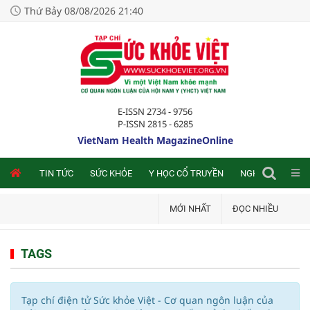
Thứ Bảy 08/08/2026 21:40
E-ISSN 2734 - 9756
P-ISSN 2815 - 6285
VietNam Health MagazineOnline
NLINE
TIN TỨC
SỨC KHỎE
Y HỌC CỔ TRUYỀN
NGHIÊN CỨU TRA
MỚI NHẤT
ĐỌC NHIỀU
TAGS
Tạp chí điện tử Sức khỏe Việt - Cơ quan ngôn luận của