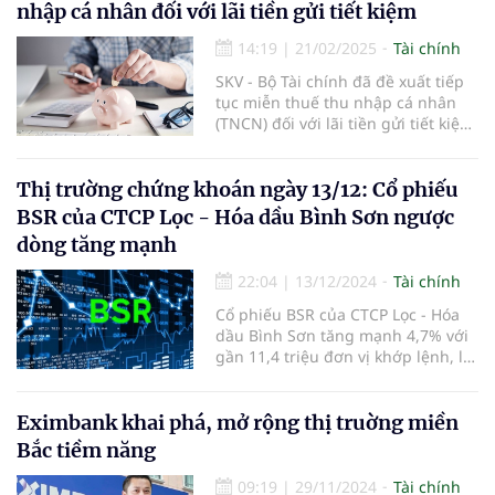
nhập cá nhân đối với lãi tiền gửi tiết kiệm
14:19
|
21/02/2025
Tài chính
SKV - Bộ Tài chính đã đề xuất tiếp
tục miễn thuế thu nhập cá nhân
(TNCN) đối với lãi tiền gửi tiết kiệm,
nhằm duy trì chính sách khuyến
khích người dân gửi tiết kiệm và hỗ
trợ nguồn vốn cho nền kinh tế.
Thị trường chứng khoán ngày 13/12: Cổ phiếu
BSR của CTCP Lọc - Hóa dầu Bình Sơn ngược
dòng tăng mạnh
22:04
|
13/12/2024
Tài chính
Cổ phiếu BSR của CTCP Lọc - Hóa
dầu Bình Sơn tăng mạnh 4,7% với
gần 11,4 triệu đơn vị khớp lệnh, là
điểm sáng của phiên.
Eximbank khai phá, mở rộng thị truờng miền
Bắc tiềm năng
09:19
|
29/11/2024
Tài chính