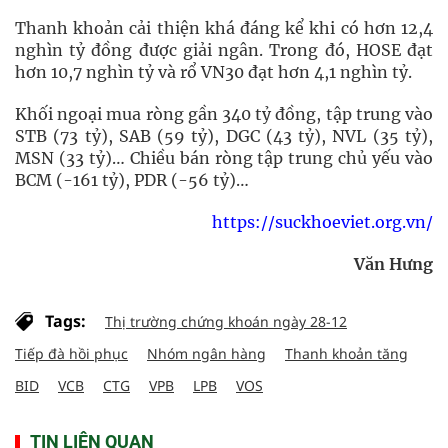
Thanh khoản cải thiện khá đáng kể khi có hơn 12,4
nghìn tỷ đồng được giải ngân. Trong đó, HOSE đạt
hơn 10,7 nghìn tỷ và rổ VN30 đạt hơn 4,1 nghìn tỷ.
Khối ngoại mua ròng gần 340 tỷ đồng, tập trung vào
STB (73 tỷ), SAB (59 tỷ), DGC (43 tỷ), NVL (35 tỷ),
MSN (33 tỷ)… Chiều bán ròng tập trung chủ yếu vào
BCM (-161 tỷ), PDR (-56 tỷ)…
https://suckhoeviet.org.vn/
Văn Hưng
Tags:
Thị trường chứng khoán ngày 28-12
Tiếp đà hồi phục
Nhóm ngân hàng
Thanh khoản tăng
BID
VCB
CTG
VPB
LPB
VOS
TIN LIÊN QUAN