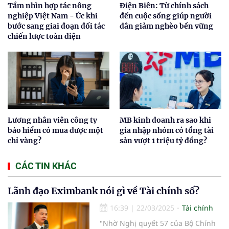
Tầm nhìn hợp tác nông
Điện Biên: Từ chính sách
nghiệp Việt Nam - Úc khi
đến cuộc sống giúp người
bước sang giai đoạn đối tác
dân giảm nghèo bền vững
chiến lược toàn diện
Lương nhân viên công ty
MB kinh doanh ra sao khi
bảo hiểm có mua được một
gia nhập nhóm có tổng tài
chỉ vàng?
sản vượt 1 triệu tỷ đồng?
CÁC TIN KHÁC
Lãnh đạo Eximbank nói gì về Tài chính số?
16:39
|
22/03/2025
Tài chính
"Nhờ Nghị quyết 57 của Bộ Chính