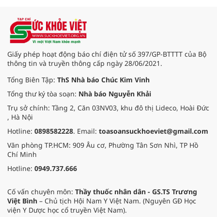
nhuận trước thuế tiếp tục tăng
hơn 30% so với cùng kỳ năm. Kết
quả kinh doanh ấn tượng đã đưa
Techcombank trở thành ngân hàng
đầu tiên tại Việt Nam nhận hat-
trick giải thưởng danh giá “Ngân
Giấy phép hoạt động báo chí điện tử số 397/GP-BTTTT của Bộ
hàng tốt nhất Việt Nam” từ 3 tổ
thông tin và truyền thông cấp ngày 28/06/2021.
chức uy tín hàng đầu thế giới là
Euromoney, FinanceAsia và Global
Tổng Biên Tập:
ThS Nhà báo Chúc Kim Vinh
Finance.
Tổng thư ký tòa soạn:
Nhà báo Nguyễn Khải
Trụ sở chính: Tầng 2, Căn 03NV03, khu đô thị Lideco, Hoài Đức
, Hà Nội
Hotline:
0898582228
. Email:
toasoansuckhoeviet@gmail.com
Văn phòng TP.HCM: 909 Âu cơ, Phường Tân Sơn Nhì, TP Hồ
Chí Minh
Hotline:
0949.737.666
Cố vấn chuyên môn:
Thầy thuốc nhân dân - GS.TS Trương
Việt Bình
– Chủ tịch Hội Nam Y Việt Nam. (Nguyên GĐ Học
viện Y Dược học cổ truyền Việt Nam).