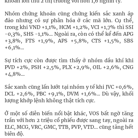
khoản lớn thứ 2 thị trường với hơn 1,6 nghìn tỷ.
Nhóm chứng khoán cũng chứng kiến sắc xanh áp
đảo nhưng có sự phân hóa ở các mã lớn. Cụ thể,
trong khi VND +1,1%, HCM +1,2%, VCI +1,7% thì SSI
-0,3%, SHS -1,1%... Ngoài ra, còn có thể kể đến APG
+3,8%, FTS +1,9%, APS +5,8%, CTS +1,5%, SBS
+6,1%...
Sự tích cực còn được tìm thấy ở nhóm dầu khí khi
PVD +2%, PSH +2,5%, PLX +2,9%, OIL +2,6%, CNG
+4,8%...
Sắc xanh cũng lấn lướt tại nhóm y tế khi JVC +0,6%,
DCL +2,6%, PBC +9,1%, DVM +1,6%... Dù vậy, khối
lượng khớp lệnh không thật tích cực.
Ở một số diễn biến nổi bật khác, VOS bất ngờ tăng
trần với hơn 2 triệu cổ phiếu được sang tay, ngoài ra
ELC, MCG, VRC, GMC, TTB, PVP, VTD… cũng tăng hết
biên độ.