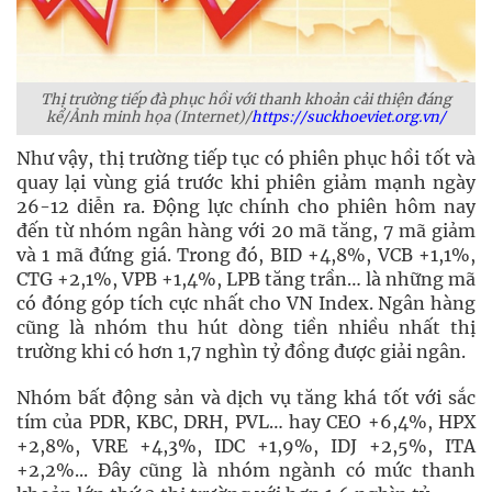
Thị trường tiếp đà phục hồi với thanh khoản cải thiện đáng
kể/Ảnh minh họa (Internet)/
https://suckhoeviet.org.vn/
Như vậy, thị trường tiếp tục có phiên phục hồi tốt và
quay lại vùng giá trước khi phiên giảm mạnh ngày
26-12 diễn ra. Động lực chính cho phiên hôm nay
đến từ nhóm ngân hàng với 20 mã tăng, 7 mã giảm
và 1 mã đứng giá. Trong đó, BID +4,8%, VCB +1,1%,
CTG +2,1%, VPB +1,4%, LPB tăng trần… là những mã
có đóng góp tích cực nhất cho VN Index. Ngân hàng
cũng là nhóm thu hút dòng tiền nhiều nhất thị
trường khi có hơn 1,7 nghìn tỷ đồng được giải ngân.
Nhóm bất động sản và dịch vụ tăng khá tốt với sắc
tím của PDR, KBC, DRH, PVL… hay CEO +6,4%, HPX
+2,8%, VRE +4,3%, IDC +1,9%, IDJ +2,5%, ITA
+2,2%... Đây cũng là nhóm ngành có mức thanh