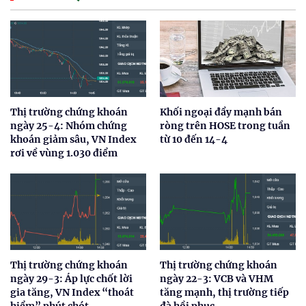
Thị trường chứng khoán
Khối ngoại đẩy mạnh bán
ngày 25-4: Nhóm chứng
ròng trên HOSE trong tuần
khoán giảm sâu, VN Index
từ 10 đến 14-4
rơi về vùng 1.030 điểm
Thị trường chứng khoán
Thị trường chứng khoán
ngày 29-3: Áp lực chốt lời
ngày 22-3: VCB và VHM
gia tăng, VN Index “thoát
tăng mạnh, thị trường tiếp
hiểm” phút chót
đà hồi phục