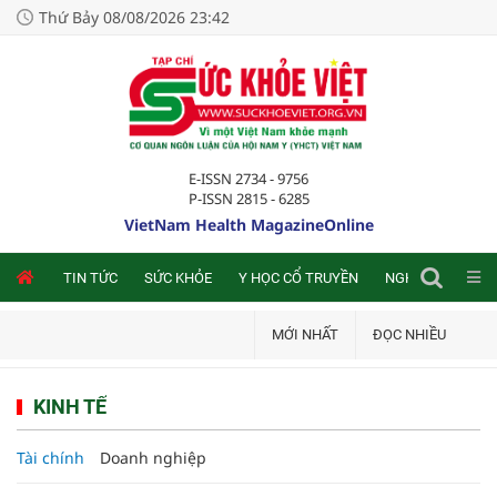
Thứ Bảy 08/08/2026 23:42
E-ISSN 2734 - 9756
P-ISSN 2815 - 6285
VietNam Health MagazineOnline
NLINE
TIN TỨC
SỨC KHỎE
Y HỌC CỔ TRUYỀN
NGHIÊN CỨU TRA
MỚI NHẤT
ĐỌC NHIỀU
KINH TẾ
Tài chính
Doanh nghiệp