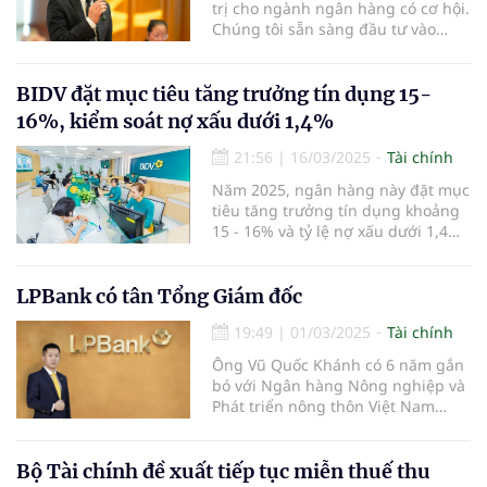
trị cho ngành ngân hàng có cơ hội.
Chúng tôi sẵn sàng đầu tư vào
công nghệ, tài chính số, tài chính
hóa và AI" - ông Trần Anh Thắng,
thành viên HĐQT Ngân hàng TMCP
BIDV đặt mục tiêu tăng trưởng tín dụng 15-
Eximbank nhấn mạnh.
16%, kiểm soát nợ xấu dưới 1,4%
21:56
|
16/03/2025
Tài chính
Năm 2025, ngân hàng này đặt mục
tiêu tăng trưởng tín dụng khoảng
15 - 16% và tỷ lệ nợ xấu dưới 1,4%.
Ngân hàng cũng dự kiến tăng vốn
thông qua việc chi trả cổ tức bằng
cổ phiếu từ nguồn ợi nhuận sau
LPBank có tân Tổng Giám đốc
thuế, sau trích lập các quỹ năm
19:49
|
01/03/2025
Tài chính
2023.
Ông Vũ Quốc Khánh có 6 năm gắn
bó với Ngân hàng Nông nghiệp và
Phát triển nông thôn Việt Nam
(Agribank) và 17 năm công tác tại
LPBank.
Bộ Tài chính đề xuất tiếp tục miễn thuế thu