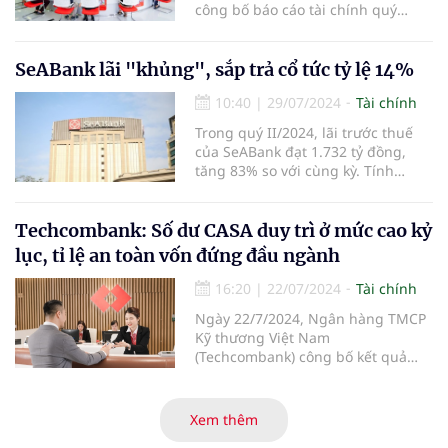
công bố báo cáo tài chính quý
II/2024 với lợi nhuận trước thuế
bán niên lên đến 8.165 tỷ đồng,
tăng 48,9% so với cùng kỳ. Các chỉ
SeABank lãi "khủng", sắp trả cổ tức tỷ lệ 14%
tiêu hiệu quả và an toàn hoạt động
10:40
|
29/07/2024
Tài chính
tiếp tục được nâng cao, khẳng
định hướng đi đúng của chiến
Trong quý II/2024, lãi trước thuế
lược phát triển bền vững.
của SeABank đạt 1.732 tỷ đồng,
tăng 83% so với cùng kỳ. Tính
chung 6 tháng đầu năm, SeABank
lãi trước thuế 3.238 tỷ đồng, tăng
61%. Ngoài ra, ngân hàng này
Techcombank: Số dư CASA duy trì ở mức cao kỷ
cũng chuẩn bị trả cổ tức cho cổ
lục, tỉ lệ an toàn vốn đứng đầu ngành
đông tỷ lệ gần 14%.
16:20
|
22/07/2024
Tài chính
Ngày 22/7/2024, Ngân hàng TMCP
Kỹ thương Việt Nam
(Techcombank) công bố kết quả
kinh doanh 6 tháng đầu năm 2024,
với kết quả ấn tượng ở những
hạng mục kinh doanh cốt lõi, với
Xem thêm
tổng thu nhập hoạt động và lợi