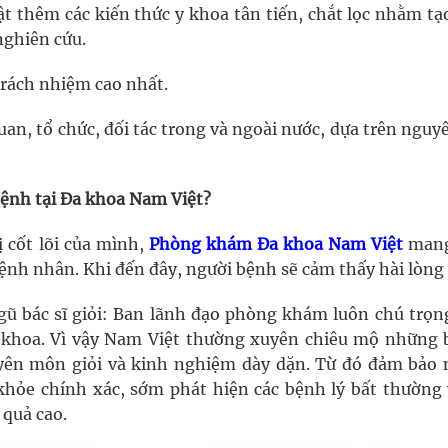
 thêm các kiến thức y khoa tân tiến, chắt lọc nhằm tạ
nghiên cứu.
trách nhiệm cao nhất.
quan, tổ chức, đối tác trong và ngoài nước, dựa trên nguy
ệnh tại Đa khoa Nam Việt?
ị cốt lõi của mình,
Phòng khám Đa khoa Nam Việt
mang
bệnh nhân. Khi đến đây, người bệnh sẽ cảm thấy hài lòng 
gũ bác sĩ giỏi: Ban lãnh đạo phòng khám luôn chú trọn
n khoa. Vì vậy Nam Việt thường xuyên chiêu mộ những b
huyên môn giỏi và kinh nghiệm dày dặn. Từ đó đảm bảo 
khỏe chính xác, sớm phát hiện các bệnh lý bất thường 
 quả cao.