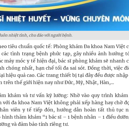
 luôn nhiệt tình, chu đáo với người bệnh.
 theo tiêu chuẩn quốc tế: Phòng khám Đa khoa Nam Việt 
ị các tình trạng bệnh phức tạp, gây nhiều ảnh hưởng tớ
c máy móc y tế hiện đại, bác sĩ phòng khám sẽ nhanh 
chóng nhất, hạn chế tối đa sai sót. Đồng thời, việc đi
i hiệu quả cao. Các trang thiết bị tại đây đều được nhậ
n trên thế giới hiện nay như Đức, Mỹ, Nhật, Hàn,...
 thăm khám và tư vấn kỹ lưỡng: Nhờ vào quy trình khám
 với đa khoa Nam Việt không phải xếp hàng hay chờ đợi
ân viên y tế tiếp đón, hướng dẫn hoàn tất thủ tục 
ô hình thăm khám “1 bác sĩ – 1 bệnh nhân – 1 điều dưỡn
ỡng và đảm bảo tính riêng tư.