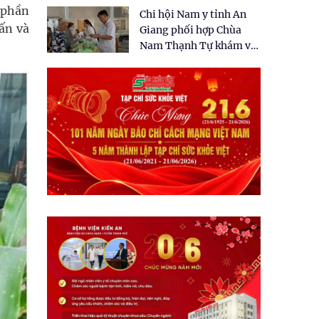
tặng quà cho 150 người
 phần
Chi hội Nam y tỉnh An
dân tại xã Tân Tập
ấn và
Giang phối hợp Chùa
Nam Thạnh Tự khám và
cấp thuốc miễn phí cho
nhân dân