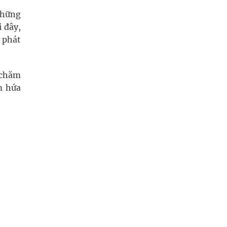
những
 đây,
 phát
 chăm
m hứa