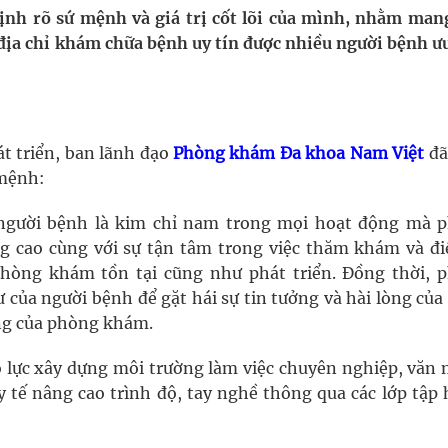
ầm
nh rõ sứ mệnh và giá trị cốt lõi của mình, nhằm man
h địa chỉ khám chữa bệnh uy tín được nhiều người bệnh ư
i sầu riêng 2026
nh vực cấp cứu, điều trị đột quỵ
 lại khai thác vào ngày 19/8
t triển, ban lãnh đạo
Phòng khám Đa khoa Nam Việt
đã
mệnh:
 Máu Của Các Loài Nhân Sâm (Panax Spp.): Tổng
 người bệnh là kim chỉ nam trong mọi hoạt động mà 
 cao cùng với sự tận tâm trong việc thăm khám và điề
hòng khám tồn tại cũng như phát triển. Đồng thời, 
oàn quốc
 của người bệnh để gặt hái sự tin tưởng và hài lòng củ
ng của phòng khám.
ỗ lực xây dựng môi trường làm việc chuyên nghiệp, văn 
 y tế nâng cao trình độ, tay nghề thông qua các lớp tập