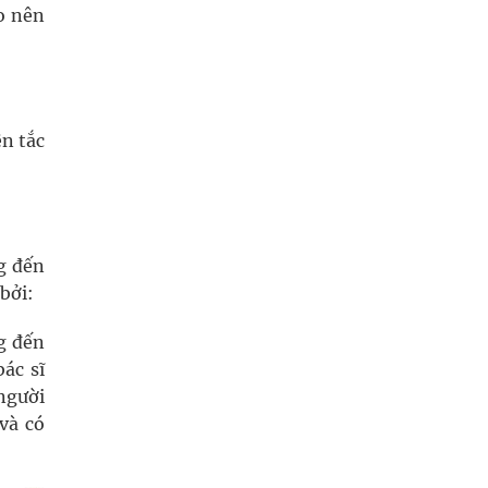
o nên
ên tắc
 đến
bởi:
g đến
ác sĩ
người
và có