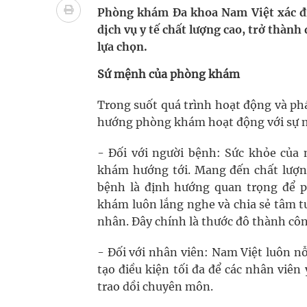
Ung thư thận: Nguy hiểm vì tiến triển quá âm th
Phòng khám Đa khoa Nam Việt xác đị
dịch vụ y tế chất lượng cao, trở thàn
Nhiều chuỗi hoạt động lớn được diễn ra tại Lễ hộ
lựa chọn.
Tiếp tục rà soát, triển khai các nhiệm vụ trong lĩ
Sứ mệnh của phòng khám
Lâm Đồng: Quyết tâm đưa sân bay Liên Khương trở
Trong suốt quá trình hoạt động và phá
hướng phòng khám hoạt động với sự 
Tác Dụng Chống Kết Tập Tiểu Cầu Và Chống Đông
- Đối với người bệnh: Sức khỏe của
Quan Bằng Chứng Dược Lý Và Cơ Chế Phân Tử
khám hướng tới. Mang đến chất lượng
bệnh là định hướng quan trọng để p
Xây dựng bản đồ mạng lưới cấp cứu ngoại viện t
khám luôn lắng nghe và chia sẻ tâm tư
nhân. Đây chính là thước đô thành cô
- Đối với nhân viên: Nam Việt luôn n
tạo điều kiện tối đa để các nhân viên
trao dồi chuyên môn.