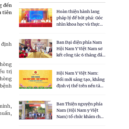
g đến
Hoàn thiện hành lang
u tiên
pháp lý để bứt phá: Góc
nhìn khoa học và thực
tiễn tại Tọa đàm " Đề
xuất một số nội dung
Ban Đại diện phía Nam
cho Luật Y dược cổ
 định
Hội Nam Y Việt Nam sơ
truyền Việt Nam"
kết công tác 6 tháng đầu
năm 2026
phòng
u trị
Hội Nam Y Việt Nam:
phòng
Đổi mới sáng tạo, khẳng
a bệnh
định vị thế trên nền tảng
y học cổ truyền và khoa
học hiện đại
Ban Thiện nguyện phía
minh,
Nam (Hội Nam y Việt
 huấn,
Nam) tổ chức khám chữa
bệnh y học cổ truyền và