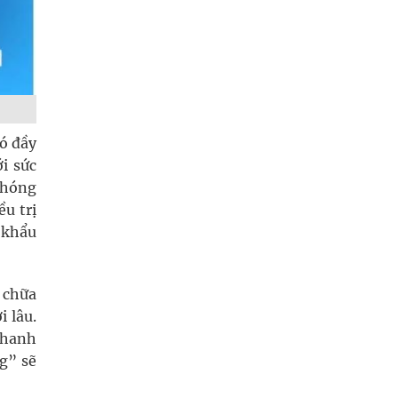
có đầy
i sức
chóng
ều trị
p khẩu
 chữa
 lâu.
nhanh
g” sẽ