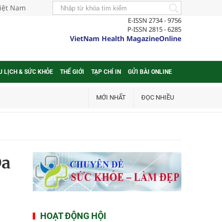
Việt Nam
E-ISSN 2734 - 9756
P-ISSN 2815 - 6285
VietNam Health MagazineOnline
U LỊCH & SỨC KHỎE
THẾ GIỚI
TẠP CHÍ IN
GỬI BÀI ONLINE
MỚI NHẤT
ĐỌC NHIỀU
Đa
HOẠT ĐỘNG HỘI