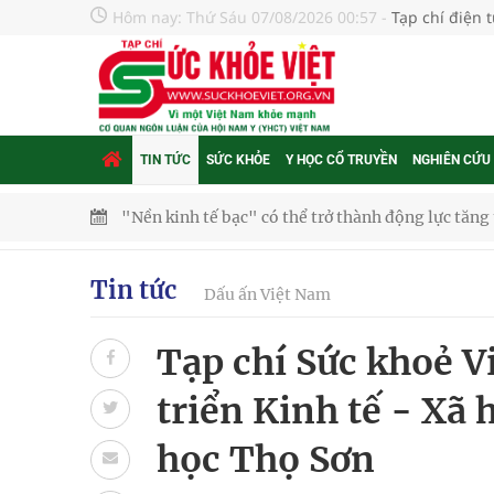
Hôm nay:
Thứ Sáu 07/08/2026 00:57
-
Tạp chí điện 
TIN TỨC
SỨC KHỎE
Y HỌC CỔ TRUYỀN
NGHIÊN CỨU
"Nền kinh tế bạc" có thể trở thành động lực tăn
Quảng Trị: Phát huy vai trò của chính quyền địa 
Tin tức
Dấu ấn Việt Nam
bảo vệ sức khỏe Nhân dân
Tạp chí Sức khoẻ V
Không chỉ cắt tóc, Đông Tây Barbershop dành ng
triển Kinh tế - Xã 
Bệnh viện không được thu thêm tiền của người b
học Thọ Sơn
cầu