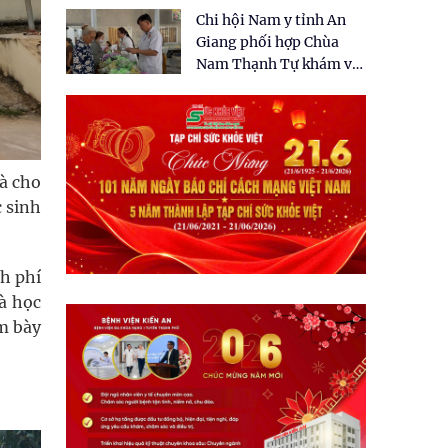
tặng quà cho 150 người
Chi hội Nam y tỉnh An
dân tại xã Tân Tập
Giang phối hợp Chùa
Nam Thạnh Tự khám và
cấp thuốc miễn phí cho
nhân dân
à cho
c sinh
h phí
và học
m bày