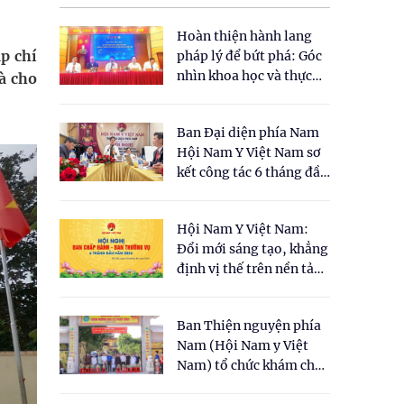
Hoàn thiện hành lang
p chí
pháp lý để bứt phá: Góc
nhìn khoa học và thực
à cho
tiễn tại Tọa đàm " Đề
xuất một số nội dung
Ban Đại diện phía Nam
cho Luật Y dược cổ
Hội Nam Y Việt Nam sơ
truyền Việt Nam"
kết công tác 6 tháng đầu
năm 2026
Hội Nam Y Việt Nam:
Đổi mới sáng tạo, khẳng
định vị thế trên nền tảng
y học cổ truyền và khoa
học hiện đại
Ban Thiện nguyện phía
Nam (Hội Nam y Việt
Nam) tổ chức khám chữa
bệnh y học cổ truyền và