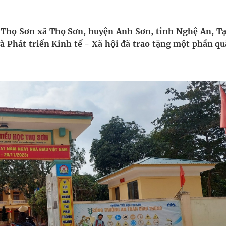
ầm
i sầu riêng 2026
 Thọ Sơn xã Thọ Sơn, huyện Anh Sơn, tỉnh Nghệ An, Tạ
à Phát triển Kinh tế - Xã hội đã trao tặng một phần qu
nh vực cấp cứu, điều trị đột quỵ
 lại khai thác vào ngày 19/8
 Máu Của Các Loài Nhân Sâm (Panax Spp.): Tổng
oàn quốc