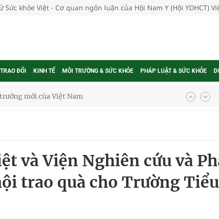
tử Sức khỏe Việt - Cơ quan ngôn luận của Hội Nam Y (Hội YDHCT) V
 TRAO ĐỔI
KINH TẾ
MÔI TRƯỜNG & SỨC KHỎE
PHÁP LUẬT & SỨC KHỎE
D
g trưởng mới của Việt Nam
phương hai cấp trong quản lý hoạt động nha khoa,
iệt và Viện Nghiên cứu và Ph
uồn lực cho môi trường và cộng đồng
hội trao quà cho Trường Tiểu
ệnh bảo hiểm y tế nếu không đăng ký khám theo yêu