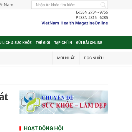
iệt Nam
E-ISSN 2734 - 9756
P-ISSN 2815 - 6285
VietNam Health MagazineOnline
U LỊCH & SỨC KHỎE
THẾ GIỚI
TẠP CHÍ IN
GỬI BÀI ONLINE
MỚI NHẤT
ĐỌC NHIỀU
át
HOẠT ĐỘNG HỘI