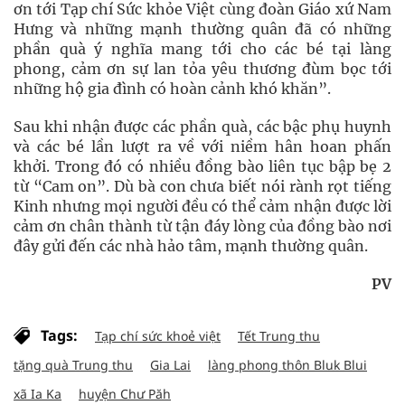
ơn tới Tạp chí Sức khỏe Việt cùng đoàn Giáo xứ Nam
Hưng và những mạnh thường quân đã có những
phần quà ý nghĩa mang tới cho các bé tại làng
phong, cảm ơn sự lan tỏa yêu thương đùm bọc tới
những hộ gia đình có hoàn cảnh khó khăn”.
Sau khi nhận được các phần quà, các bậc phụ huynh
và các bé lần lượt ra về với niềm hân hoan phấn
khởi. Trong đó có nhiều đồng bào liên tục bập bẹ 2
từ “Cam on”. Dù bà con chưa biết nói rành rọt tiếng
Kinh nhưng mọi người đều có thể cảm nhận được lời
cảm ơn chân thành từ tận đáy lòng của đồng bào nơi
đây gửi đến các nhà hảo tâm, mạnh thường quân.
PV
Tags:
Tạp chí sức khoẻ việt
Tết Trung thu
tặng quà Trung thu
Gia Lai
làng phong thôn Bluk Blui
xã Ia Ka
huyện Chư Păh