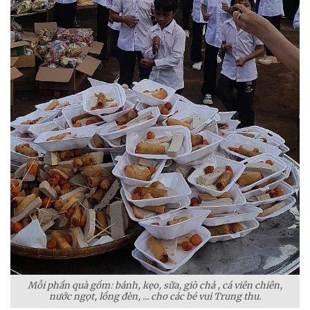
Mỗi phần quà gồm: bánh, kẹo, sữa, giò chả , cá viên chiên,
nước ngọt, lồng đèn, ... cho các bé vui Trung thu.