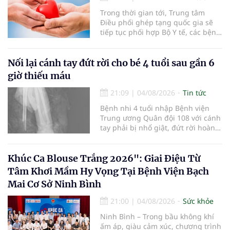
Trong thời gian tới, Trung tâm
Điều phối ghép tạng quốc gia sẽ
tiếp tục phối hợp Bộ Y tế, các bệnh
viện và các cơ quan liên quan để
mở rộng mạng lưới điều phối, tăng
cường truyền thông, hoàn thiện
Nối lại cánh tay đứt rời cho bé 4 tuổi sau gần 6
quy trình chuyên môn và hệ thống
giờ thiếu máu
pháp luật để thúc đẩy lĩnh vực
hiến và ghép mô tạng.
21:09
|
04/08/2026
Tin tức
Bệnh nhi 4 tuổi nhập Bệnh viện
Trung ương Quân đội 108 với cánh
tay phải bị nhổ giật, đứt rời hoàn
toàn do tai nạn giao thông. Dù
mạch máu, thần kinh bị tổn
thương nặng và thời gian thiếu
Khúc Ca Blouse Trắng 2026": Giai Điệu Từ
máu kéo dài, các bác sĩ đã tái lập
Tâm Khơi Mầm Hy Vọng Tại Bệnh Viện Bạch
tuần hoàn thành công sau ca vi
Mai Cơ Sở Ninh Bình
phẫu kéo dài 3 giờ.
21:00
|
04/08/2026
Sức khỏe
Ninh Bình – Trong bầu không khí
ấm áp, giàu cảm xúc, chương trình