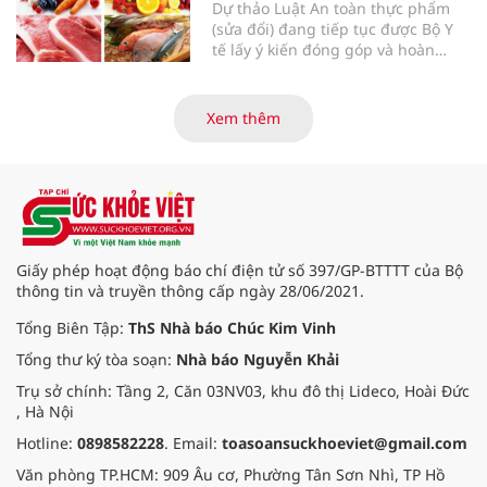
Dự thảo Luật An toàn thực phẩm
(sửa đổi) đang tiếp tục được Bộ Y
tế lấy ý kiến đóng góp và hoàn
thiện với nhiều chính sách nhằm
đổi mới phương thức quản lý, tăng
cường hậu kiểm, ứng dụng chuyển
Xem thêm
đổi số, kiểm soát nguy cơ theo toàn
bộ chuỗi cung ứng và nâng cao
hiệu quả quản lý loại hình thức ăn
đường phố, bếp ăn tập thể, góp
phần nâng cao hiệu quả bảo đảm
an toàn thực phẩm trong giai đoạn
mới.
Giấy phép hoạt động báo chí điện tử số 397/GP-BTTTT của Bộ
thông tin và truyền thông cấp ngày 28/06/2021.
Tổng Biên Tập:
ThS Nhà báo Chúc Kim Vinh
Tổng thư ký tòa soạn:
Nhà báo Nguyễn Khải
Trụ sở chính: Tầng 2, Căn 03NV03, khu đô thị Lideco, Hoài Đức
, Hà Nội
Hotline:
0898582228
. Email:
toasoansuckhoeviet@gmail.com
Văn phòng TP.HCM: 909 Âu cơ, Phường Tân Sơn Nhì, TP Hồ