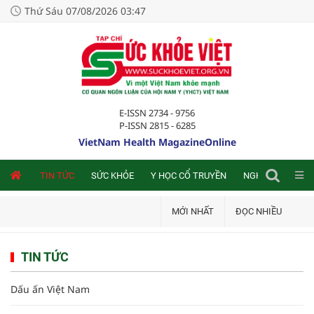
Thứ Sáu 07/08/2026 03:47
E-ISSN 2734 - 9756
P-ISSN 2815 - 6285
VietNam Health MagazineOnline
NLINE
TIN TỨC
SỨC KHỎE
Y HỌC CỔ TRUYỀN
NGHIÊN CỨU TRA
MỚI NHẤT
ĐỌC NHIỀU
TIN TỨC
Dấu ấn Việt Nam