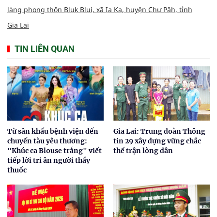
làng phong thôn Bluk Blui, xã Ia Ka, huyện Chư Păh, tỉnh
Gia Lai
TIN LIÊN QUAN
Từ sân khấu bệnh viện đến
Gia Lai: Trung đoàn Thông
chuyến tàu yêu thương:
tin 29 xây dựng vững chắc
"Khúc ca Blouse trắng" viết
thế trận lòng dân
tiếp lời tri ân người thầy
thuốc