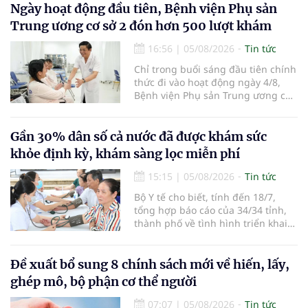
Ngày hoạt động đầu tiên, Bệnh viện Phụ sản
Trung ương cơ sở 2 đón hơn 500 lượt khám
16:56
|
05/08/2026
Tin tức
Chỉ trong buổi sáng đầu tiên chính
thức đi vào hoạt động ngày 4/8,
Bệnh viện Phụ sản Trung ương cơ
sở 2 đã tiếp đón hơn 500 lượt
người đến khám, điều trị và đón
em bé đầu tiên chào đời.
Gần 30% dân số cả nước đã được khám sức
khỏe định kỳ, khám sàng lọc miễn phí
15:15
|
05/08/2026
Tin tức
Bộ Y tế cho biết, tính đến 18/7,
tổng hợp báo cáo của 34/34 tỉnh,
thành phố về tình hình triển khai
khám sức khỏe định kỳ, khám sàng
lọc miễn phí cho người dân, ghi
nhận 32.286.360 người, chiếm gần
Đề xuất bổ sung 8 chính sách mới về hiến, lấy,
30% dân số cả nước đã được khám
ghép mô, bộ phận cơ thể người
sức khỏe định kỳ năm nay.
07:07
|
05/08/2026
Tin tức