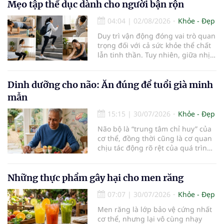
đóng vai trò lọc độc tố, chuyển hóa
Mẹo tập thể dục dành cho người bận rộn
thuốc và dự trữ nhiều vitamin,
04:04
|
02/08/2026
Khỏe - Đẹp
khoáng chất thiết yếu nhưng cũng
rất dễ bị tổn thương…
Duy trì vận động đóng vai trò quan
trọng đối với cả sức khỏe thể chất
lẫn tinh thần. Tuy nhiên, giữa nhịp
sống bận rộn và nhiều trách nhiệm
cần cân bằng, việc dành thời gian
cho các hoạt động tập luyện
Dinh dưỡng cho não: Ăn đúng để tuổi già minh
thường trở thành một thách thức
mẫn
không nhỏ…
15:15
|
30/07/2026
Khỏe - Đẹp
Não bộ là “trung tâm chỉ huy” của
cơ thể, đồng thời cũng là cơ quan
chịu tác động rõ rệt của quá trình
lão hóa. Một chế độ dinh dưỡng
khoa học, kết hợp lối sống lành
mạnh, có thể góp phần bảo vệ tế
Những thực phẩm gây hại cho men răng
bào thần kinh, duy trì trí nhớ và
07:07
|
30/07/2026
Khỏe - Đẹp
giúp NCT sống minh mẫn, tự chủ
lâu hơn.
Men răng là lớp bảo vệ cứng nhất
cơ thể, nhưng lại vô cùng nhạy