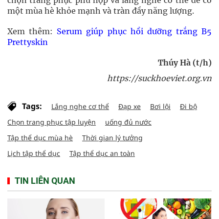
một mùa hè khỏe mạnh và tràn đầy năng lượng.
Xem thêm:
Serum giúp phục hồi dưỡng trắng B5
Prettyskin
Thúy Hà (t/h)
https://suckhoeviet.org.vn
Tags:
Lắng nghe cơ thể
Đạp xe
Bơi lội
Đi bộ
Chọn trang phục tập luyện
uống đủ nước
Tập thể dục mùa hè
Thời gian lý tưởng
Lịch tập thể dục
Tập thể dục an toàn
TIN LIÊN QUAN