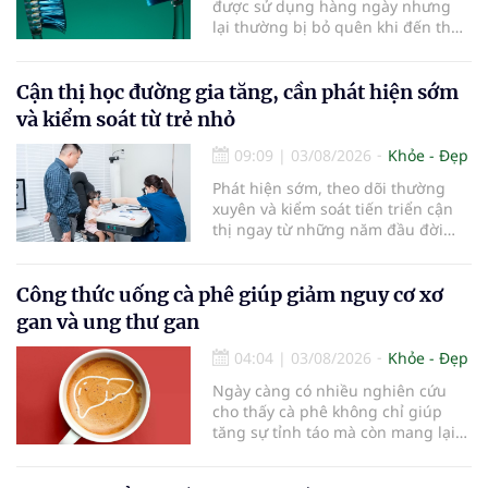
được sử dụng hàng ngày nhưng
lại thường bị bỏ quên khi đến thời
điểm cần thay mới. Theo các
chuyên gia nha khoa, việc sử dụng
bàn chải quá lâu có thể làm giảm
Cận thị học đường gia tăng, cần phát hiện sớm
hiệu quả làm sạch và ảnh hưởng
và kiểm soát từ trẻ nhỏ
đến sức khỏe răng miệng...
09:09
|
03/08/2026
Khỏe - Đẹp
Phát hiện sớm, theo dõi thường
xuyên và kiểm soát tiến triển cận
thị ngay từ những năm đầu đời
được các chuyên gia đánh giá là
chìa khóa bảo vệ thị lực lâu dài cho
trẻ. Đây cũng là định hướng của
Công thức uống cà phê giúp giảm nguy cơ xơ
Trung tâm Nhãn nhi và Kiểm soát
gan và ung thư gan
cận thị vừa được Bệnh viện Đông
Đô đưa vào hoạt động ngày 1/8.
04:04
|
03/08/2026
Khỏe - Đẹp
Ngày càng có nhiều nghiên cứu
cho thấy cà phê không chỉ giúp
tăng sự tỉnh táo mà còn mang lại
lợi ích cho nhiều cơ quan trong cơ
thể, đặc biệt là gan. Đây là cơ quan