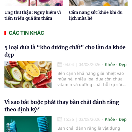
Ung thư thận: Nguy hiểm vì
Cẩm nang sức khỏe khi du
tiến triển quá âm thầm
lịch mùa hè
CÁC TIN KHÁC
5 loại dưa là “kho dưỡng chất” cho làn da khỏe
đẹp
04:04
|
04/08/2026
Khỏe - Đẹp
Bên cạnh khả năng giải nhiệt vào
mùa hè, nhiều loại dưa còn chứa
vitamin và dưỡng chất hỗ trợ sức
khỏe làn da...
Vì sao bắt buộc phải thay bàn chải đánh răng
theo định kỳ?
15:36
|
03/08/2026
Khỏe - Đẹp
Bàn chải đánh răng là vật dụng