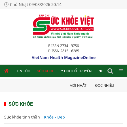
Chủ Nhật 09/08/2026 20:14
E-ISSN 2734 - 9756
P-ISSN 2815 - 6285
VietNam Health MagazineOnline
NLINE
TIN TỨC
SỨC KHỎE
Y HỌC CỔ TRUYỀN
NGHIÊN CỨU TRA
MỚI NHẤT
ĐỌC NHIỀU
SỨC KHỎE
Sức khỏe tinh thần
Khỏe - Đẹp