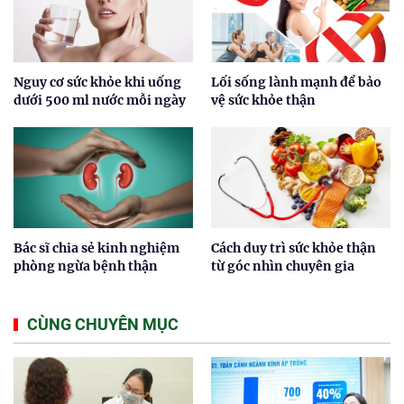
Nguy cơ sức khỏe khi uống
Lối sống lành mạnh để bảo
dưới 500 ml nước mỗi ngày
vệ sức khỏe thận
Bác sĩ chia sẻ kinh nghiệm
Cách duy trì sức khỏe thận
phòng ngừa bệnh thận
từ góc nhìn chuyên gia
CÙNG CHUYÊN MỤC