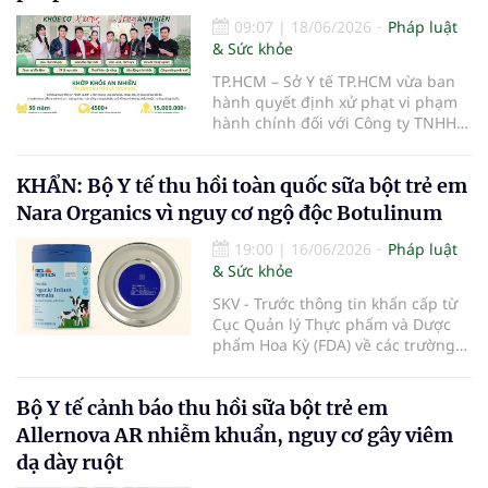
09:07
|
18/06/2026
Pháp luật
& Sức khỏe
TP.HCM – Sở Y tế TP.HCM vừa ban
hành quyết định xử phạt vi phạm
hành chính đối với Công ty TNHH
Khớp Khỏe An Nhiên - An Dương
Vương do có hành vi cung cấp dịch
KHẨN: Bộ Y tế thu hồi toàn quốc sữa bột trẻ em
vụ khám bệnh, chữa bệnh khi chưa
được cấp giấy phép hoạt động
Nara Organics vì nguy cơ ngộ độc Botulinum
theo quy định của pháp luật.
19:00
|
16/06/2026
Pháp luật
& Sức khỏe
SKV - Trước thông tin khẩn cấp từ
Cục Quản lý Thực phẩm và Dược
phẩm Hoa Kỳ (FDA) về các trường
hợp nhiễm độc Botulinum liên
quan đến sữa bột trẻ em, Cục An
Bộ Y tế cảnh báo thu hồi sữa bột trẻ em
toàn thực phẩm (Bộ Y tế) đã liên
tiếp ban hành các công văn hỏa
Allernova AR nhiễm khuẩn, nguy cơ gây viêm
tốc yêu cầu rà soát, thu hồi triệt để
dạ dày ruột
và ngăn chặn các dòng sản phẩm