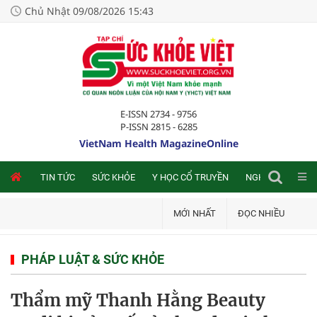
Chủ Nhật 09/08/2026 15:43
E-ISSN 2734 - 9756
P-ISSN 2815 - 6285
VietNam Health MagazineOnline
NLINE
TIN TỨC
SỨC KHỎE
Y HỌC CỔ TRUYỀN
NGHIÊN CỨU TRA
MỚI NHẤT
ĐỌC NHIỀU
PHÁP LUẬT & SỨC KHỎE
Thẩm mỹ Thanh Hằng Beauty