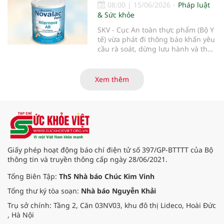
thuộc thương hiệu Nara Organics
08:00
|
15/06/2026
Pháp luật
tại thị trường Việt Nam nhằm bảo
& Sức khỏe
vệ tuyệt đối sức khỏe người tiêu
dùng.
SKV - Cục An toàn thực phẩm (Bộ Y
tế) vừa phát đi thông báo khẩn yêu
cầu rà soát, dừng lưu hành và thu
hồi ngay lập tức lô sản phẩm sữa
bột trẻ em Allernova AR do Pháp
sản xuất sau khi ghi nhận nhiều
Xem thêm
trường hợp trẻ gặp tác dụng phụ
nghiêm trọng về tiêu hóa.
Giấy phép hoạt động báo chí điện tử số 397/GP-BTTTT của Bộ
thông tin và truyền thông cấp ngày 28/06/2021.
Tổng Biên Tập:
ThS Nhà báo Chúc Kim Vinh
Tổng thư ký tòa soạn:
Nhà báo Nguyễn Khải
Trụ sở chính: Tầng 2, Căn 03NV03, khu đô thị Lideco, Hoài Đức
, Hà Nội