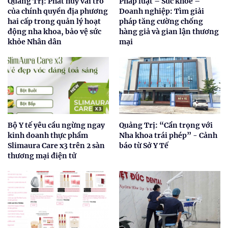
Quảng Trị: Phát huy vai trò
Pháp luật – Sức khỏe –
của chính quyền địa phương
Doanh nghiệp: Tìm giải
hai cấp trong quản lý hoạt
pháp tăng cường chống
động nha khoa, bảo vệ sức
hàng giả và gian lận thương
khỏe Nhân dân
mại
Bộ Y tế yêu cầu ngừng ngay
Quảng Trị: “Cẩn trọng với
kinh doanh thực phẩm
Nha khoa trái phép” - Cảnh
Slimaura Care x3 trên 2 sàn
báo từ Sở Y Tế
thương mại điện tử