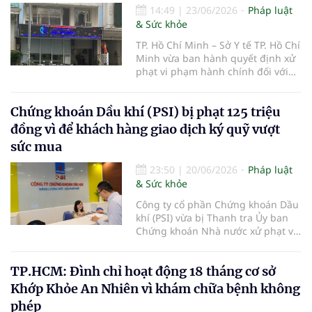
người tiêu dùng.
14:49
|
23/06/2026
Pháp luật
& Sức khỏe
TP. Hồ Chí Minh – Sở Y tế TP. Hồ Chí
Minh vừa ban hành quyết định xử
phạt vi phạm hành chính đối với
Phòng khám Đa khoa Quốc tế Ánh
Dương thuộc Công ty Cổ phần
Chứng khoán Dầu khí (PSI) bị phạt 125 triệu
Bệnh viện Ánh Dương, với tổng số
tiền 149 triệu đồng do nhiều vi
đồng vì để khách hàng giao dịch ký quỹ vượt
phạm trong hoạt động khám, chữa
sức mua
bệnh.
23:50
|
20/06/2026
Pháp luật
& Sức khỏe
Công ty cổ phần Chứng khoán Dầu
khí (PSI) vừa bị Thanh tra Ủy ban
Chứng khoán Nhà nước xử phạt vi
phạm hành chính trong lĩnh vực
chứng khoán và thị trường chứng
TP.HCM: Đình chỉ hoạt động 18 tháng cơ sở
khoán.
Khớp Khỏe An Nhiên vì khám chữa bệnh không
phép