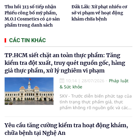
Thu hồi 313 số tiếp nhận
Đắk Lắk: Xử phạt nhiều cơ
Phiếu công bố mỹ phẩm,
sở vi phạm về hoạt động
M.O.I Cosmetics có 40 sản
khám chữa bệnh
phẩm trong danh sách
CÁC TIN KHÁC
TP.HCM siết chặt an toàn thực phẩm: Tăng
kiểm tra đột xuất, truy quét nguồn gốc, hàng
giả thực phẩm, xử lý nghiêm vi phạm
10:14
|
28/07/2026
Pháp luật
& Sức khỏe
SKV - Trước diễn biến phức tạp của
tình trạng thực phẩm giả, thực
phẩm không rõ nguồn gốc và các
vi phạm trong kinh doanh thực
phẩm, UBND TP.HCM vừa ban hành
Yêu cầu tăng cường kiểm tra hoạt động khám,
kế hoạch tăng cường bảo đảm an
toàn thực phẩm trên địa bàn năm
chữa bệnh tại Nghệ An
2026. Thành phố sẽ đẩy mạnh