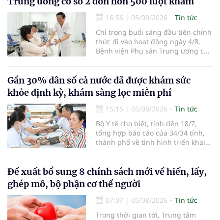
Trung ương cơ sở 2 đón hơn 500 lượt khám
hàng không, thúc đẩy mở mới các
đường bay nội địa và quốc tế.
16:56
|
05/08/2026
Tin tức
Chỉ trong buổi sáng đầu tiên chính
thức đi vào hoạt động ngày 4/8,
Bệnh viện Phụ sản Trung ương cơ
sở 2 đã tiếp đón hơn 500 lượt
người đến khám, điều trị và đón
em bé đầu tiên chào đời.
Gần 30% dân số cả nước đã được khám sức
khỏe định kỳ, khám sàng lọc miễn phí
15:15
|
05/08/2026
Tin tức
Bộ Y tế cho biết, tính đến 18/7,
tổng hợp báo cáo của 34/34 tỉnh,
thành phố về tình hình triển khai
khám sức khỏe định kỳ, khám sàng
lọc miễn phí cho người dân, ghi
nhận 32.286.360 người, chiếm gần
Đề xuất bổ sung 8 chính sách mới về hiến, lấy,
30% dân số cả nước đã được khám
ghép mô, bộ phận cơ thể người
sức khỏe định kỳ năm nay.
07:07
|
05/08/2026
Tin tức
Trong thời gian tới, Trung tâm