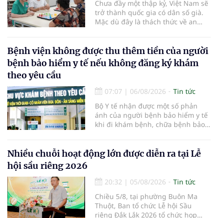
Chưa đầy một thập kỷ, Việt Nam sẽ
trở thành quốc gia có dân số già.
Mặc dù đây là thách thức về an
sinh xã hội, tuy nhiên cũng mở ra
"nền kinh tế bạc", lĩnh vực dự báo
có giá trị hàng tỷ USD.
Bệnh viện không được thu thêm tiền của người
bệnh bảo hiểm y tế nếu không đăng ký khám
theo yêu cầu
07:07
|
06/08/2026
Tin tức
Bộ Y tế nhận được một số phản
ánh của người bệnh bảo hiểm y tế
khi đi khám bệnh, chữa bệnh bảo
hiểm y tế đúng trình tự, thủ tục
quy định, không đăng ký khám
bệnh, chữa bệnh theo yêu cầu
Nhiều chuỗi hoạt động lớn được diễn ra tại Lễ
nhưng vẫn phải nộp thêm các chi
hội sầu riêng 2026
phí khám bệnh, chữa bệnh ngoài
phần cùng chi trả.
20:32
|
05/08/2026
Tin tức
Chiều 5/8, tại phường Buôn Ma
Thuột, Ban tổ chức Lễ hội Sầu
riêng Đắk Lắk 2026 tổ chức họp