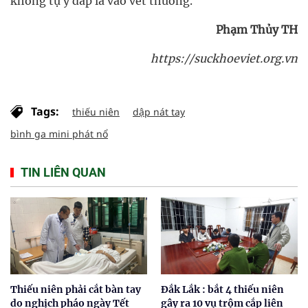
không tự ý đắp lá vào vết thương.
Phạm Thủy TH
https://suckhoeviet.org.vn
Tags:
thiếu niên
dập nát tay
bình ga mini phát nổ
TIN LIÊN QUAN
Thiếu niên phải cắt bàn tay
Đắk Lắk : bắt 4 thiếu niên
do nghịch pháo ngày Tết
gây ra 10 vụ trộm cắp liên