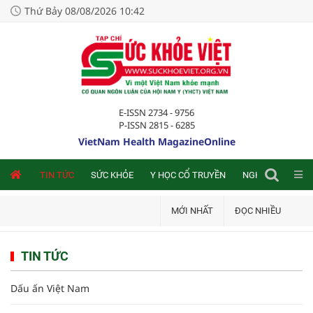
Thứ Bảy 08/08/2026 10:42
E-ISSN 2734 - 9756
P-ISSN 2815 - 6285
VietNam Health MagazineOnline
NLINE
TIN TỨC
SỨC KHỎE
Y HỌC CỔ TRUYỀN
NGHIÊN CỨU TRA
MỚI NHẤT
ĐỌC NHIỀU
TIN TỨC
Dấu ấn Việt Nam