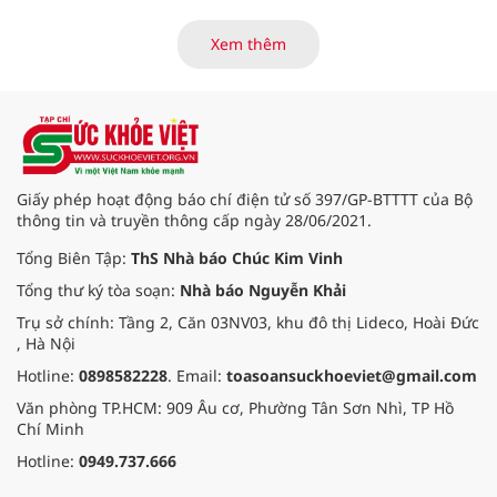
khởi động hành trình năm 2026 với
điểm dừng chân đầu tiên tại Bệnh
Xem thêm
viện Bạch Mai cơ sở Ninh Bình.
Giấy phép hoạt động báo chí điện tử số 397/GP-BTTTT của Bộ
thông tin và truyền thông cấp ngày 28/06/2021.
Tổng Biên Tập:
ThS Nhà báo Chúc Kim Vinh
Tổng thư ký tòa soạn:
Nhà báo Nguyễn Khải
Trụ sở chính: Tầng 2, Căn 03NV03, khu đô thị Lideco, Hoài Đức
, Hà Nội
Hotline:
0898582228
. Email:
toasoansuckhoeviet@gmail.com
Văn phòng TP.HCM: 909 Âu cơ, Phường Tân Sơn Nhì, TP Hồ
Chí Minh
Hotline:
0949.737.666