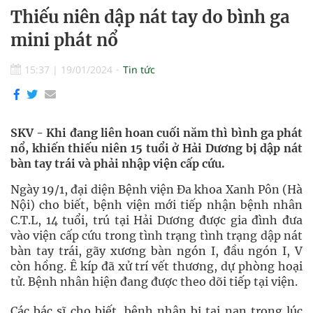
Thiếu niên dập nát tay do bình ga
mini phát nổ
15:37
|
19/01/2024
Tin tức
SKV - Khi đang liên hoan cuối năm thì bình ga phát
nổ, khiến thiếu niên 15 tuổi ở Hải Dương bị dập nát
bàn tay trái và phải nhập viện cấp cứu.
Ngày 19/1, đại diện Bệnh viện Đa khoa Xanh Pôn (Hà
Nội) cho biết, bệnh viện mới tiếp nhận bệnh nhân
C.T.L, 14 tuổi, trú tại Hải Dương được gia đình đưa
vào viện cấp cứu trong tình trạng tình trạng dập nát
bàn tay trái, gãy xương bàn ngón I, đầu ngón I, V
còn hồng. Ê kíp đã xử trí vết thương, dự phòng hoại
tử. Bệnh nhân hiện đang được theo dõi tiếp tại viện.
Các bác sĩ cho biết, bệnh nhân bị tai nạn trong lúc