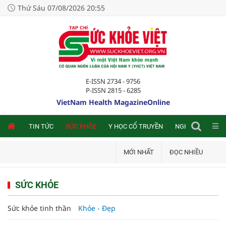
Thứ Sáu 07/08/2026 20:55
E-ISSN 2734 - 9756
P-ISSN 2815 - 6285
VietNam Health MagazineOnline
NLINE
TIN TỨC
SỨC KHỎE
Y HỌC CỔ TRUYỀN
NGHIÊN CỨU TRA
MỚI NHẤT
ĐỌC NHIỀU
SỨC KHỎE
Sức khỏe tinh thần
Khỏe - Đẹp