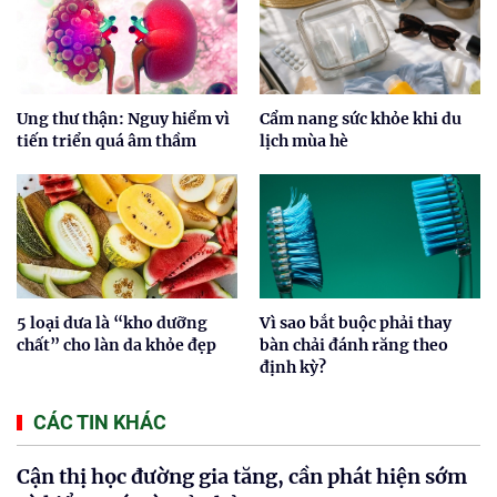
Ung thư thận: Nguy hiểm vì
Cẩm nang sức khỏe khi du
tiến triển quá âm thầm
lịch mùa hè
5 loại dưa là “kho dưỡng
Vì sao bắt buộc phải thay
chất” cho làn da khỏe đẹp
bàn chải đánh răng theo
định kỳ?
CÁC TIN KHÁC
Cận thị học đường gia tăng, cần phát hiện sớm