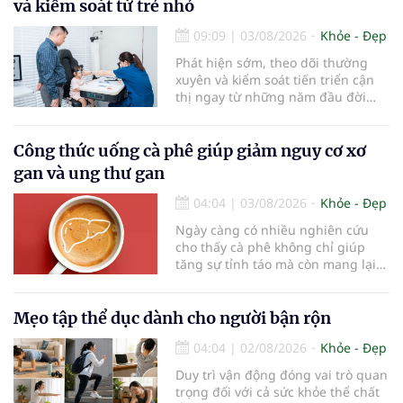
và kiểm soát từ trẻ nhỏ
09:09
|
03/08/2026
Khỏe - Đẹp
Phát hiện sớm, theo dõi thường
xuyên và kiểm soát tiến triển cận
thị ngay từ những năm đầu đời
được các chuyên gia đánh giá là
chìa khóa bảo vệ thị lực lâu dài cho
trẻ. Đây cũng là định hướng của
Công thức uống cà phê giúp giảm nguy cơ xơ
Trung tâm Nhãn nhi và Kiểm soát
gan và ung thư gan
cận thị vừa được Bệnh viện Đông
Đô đưa vào hoạt động ngày 1/8.
04:04
|
03/08/2026
Khỏe - Đẹp
Ngày càng có nhiều nghiên cứu
cho thấy cà phê không chỉ giúp
tăng sự tỉnh táo mà còn mang lại
lợi ích cho nhiều cơ quan trong cơ
thể, đặc biệt là gan. Đây là cơ quan
đóng vai trò lọc độc tố, chuyển hóa
Mẹo tập thể dục dành cho người bận rộn
thuốc và dự trữ nhiều vitamin,
04:04
|
02/08/2026
Khỏe - Đẹp
khoáng chất thiết yếu nhưng cũng
rất dễ bị tổn thương…
Duy trì vận động đóng vai trò quan
trọng đối với cả sức khỏe thể chất