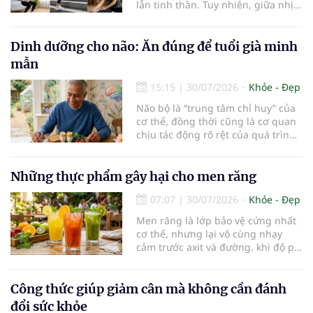
lẫn tinh thần. Tuy nhiên, giữa nhịp
sống bận rộn và nhiều trách nhiệm
cần cân bằng, việc dành thời gian
cho các hoạt động tập luyện
Dinh dưỡng cho não: Ăn đúng để tuổi già minh
thường trở thành một thách thức
mẫn
không nhỏ…
15:15
|
30/07/2026
Khỏe - Đẹp
Não bộ là “trung tâm chỉ huy” của
cơ thể, đồng thời cũng là cơ quan
chịu tác động rõ rệt của quá trình
lão hóa. Một chế độ dinh dưỡng
khoa học, kết hợp lối sống lành
mạnh, có thể góp phần bảo vệ tế
Những thực phẩm gây hại cho men răng
bào thần kinh, duy trì trí nhớ và
07:07
|
30/07/2026
Khỏe - Đẹp
giúp NCT sống minh mẫn, tự chủ
lâu hơn.
Men răng là lớp bảo vệ cứng nhất
cơ thể, nhưng lại vô cùng nhạy
cảm trước axit và đường. khi độ pH
trong miệng giảm xuống dưới 5,5,
men răng sẽ bắt đầu mềm đi, mở
đường cho vi khuẩn tấn công và
Công thức giúp giảm cân mà không cần đánh
dẫn đến mòn men răng, sâu răng.
đổi sức khỏe