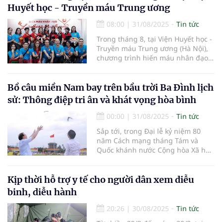
Huyết học - Truyền máu Trung ương
08:00
|
31/08/2025
Tin tức
Trong tháng 8, tại Viện Huyết học -
Truyền máu Trung ương (Hà Nội),
chương trình hiến máu nhân đạo
mang tên “Lửa hồng yêu thương”
do Hội Thiện nguyện 1979 Việt
Nam và Hội PTTH 94-97 Hà Nội
Bồ câu miền Nam bay trên bầu trời Ba Đình lịch
phối hợp tổ chức đã diễn ra trong
sử: Thông điệp tri ân và khát vọng hòa bình
không khí ấm áp, chan chứa tình
00:00
|
31/08/2025
Tin tức
Sắp tới, trong Đại lễ kỷ niệm 80
năm Cách mạng tháng Tám và
Quốc khánh nước Cộng hòa Xã hội
Chủ nghĩa Việt Nam 2/9 (A80), 800
chú chim bồ câu sẽ tung cánh trên
Quảng trường Ba Đình, mang theo
Kịp thời hỗ trợ y tế cho người dân xem diễu
thông điệp hòa bình và thống nhất
binh, diễu hành
của dân tộc. Hành trình đặc biệt
của những “sứ giả” này bắt đầu từ
20:26
|
30/08/2025
Tin tức
miền Nam, với tâm huyết của một