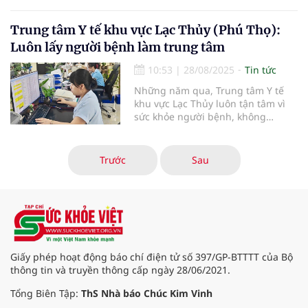
chuyển giao công nghệ sắc ký lỏng
đổi số tiên tiến, thể hiện tinh thần
hiệu năng cao (HPLC) và quang
“Đổi mới - Sáng tạo - Phục vụ vì
phổ hấp thụ nguyên tử (AAS).
Trung tâm Y tế khu vực Lạc Thủy (Phú Thọ):
người bệnh”.
Luôn lấy người bệnh làm trung tâm
10:53
|
28/08/2025
Tin tức
Những năm qua, Trung tâm Y tế
khu vực Lạc Thủy luôn tận tâm vì
sức khỏe người bệnh, không
ngừng nâng cao chất lượng
chuyên môn, hướng tới sự hài lòng
của nhân dân.
Trước
Sau
Giấy phép hoạt động báo chí điện tử số 397/GP-BTTTT của Bộ
thông tin và truyền thông cấp ngày 28/06/2021.
Tổng Biên Tập:
ThS Nhà báo Chúc Kim Vinh