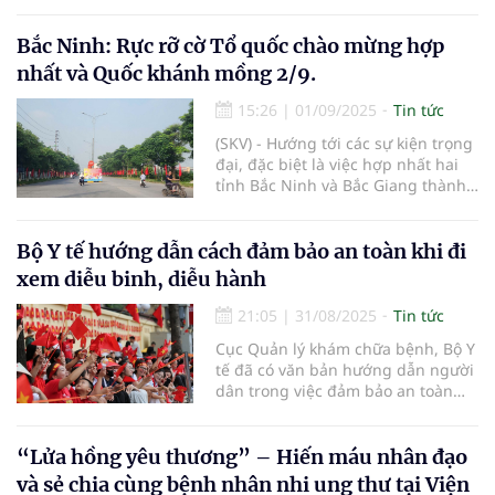
Bắc Ninh: Rực rỡ cờ Tổ quốc chào mừng hợp
nhất và Quốc khánh mồng 2/9.
15:26
|
01/09/2025
Tin tức
(SKV) - Hướng tới các sự kiện trọng
đại, đặc biệt là việc hợp nhất hai
tỉnh Bắc Ninh và Bắc Giang thành
tỉnh Bắc Ninh mới, cùng với kỷ
niệm 80 năm Cách mạng tháng
Tám và Quốc khánh 2/9, Sở Văn
Bộ Y tế hướng dẫn cách đảm bảo an toàn khi đi
hóa, Thể thao và Du lịch tỉnh Bắc
xem diễu binh, diễu hành
Ninh đã hoàn thành việc mua và
cấp phát cờ Tổ quốc đến các hộ
21:05
|
31/08/2025
Tin tức
dân trên địa bàn.
Cục Quản lý khám chữa bệnh, Bộ Y
tế đã có văn bản hướng dẫn người
dân trong việc đảm bảo an toàn
khi xem diễu binh, diễu hành...
“Lửa hồng yêu thương” – Hiến máu nhân đạo
và sẻ chia cùng bệnh nhân nhi ung thư tại Viện