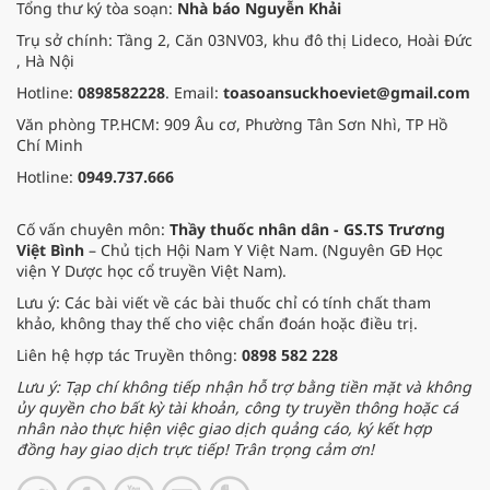
Tổng thư ký tòa soạn:
Nhà báo Nguyễn Khải
Trụ sở chính: Tầng 2, Căn 03NV03, khu đô thị Lideco, Hoài Đức
, Hà Nội
Hotline:
0898582228
. Email:
toasoansuckhoeviet@gmail.com
Văn phòng TP.HCM: 909 Âu cơ, Phường Tân Sơn Nhì, TP Hồ
Chí Minh
Hotline:
0949.737.666
Cố vấn chuyên môn:
Thầy thuốc nhân dân - GS.TS Trương
Việt Bình
– Chủ tịch Hội Nam Y Việt Nam. (Nguyên GĐ Học
viện Y Dược học cổ truyền Việt Nam).
Lưu ý: Các bài viết về các bài thuốc chỉ có tính chất tham
khảo, không thay thế cho việc chẩn đoán hoặc điều trị.
Liên hệ hợp tác Truyền thông:
0898 582 228
Lưu ý: Tạp chí không tiếp nhận hỗ trợ bằng tiền mặt và không
ủy quyền cho bất kỳ tài khoản, công ty truyền thông hoặc cá
nhân nào thực hiện việc giao dịch quảng cáo, ký kết hợp
đồng hay giao dịch trực tiếp! Trân trọng cảm ơn!