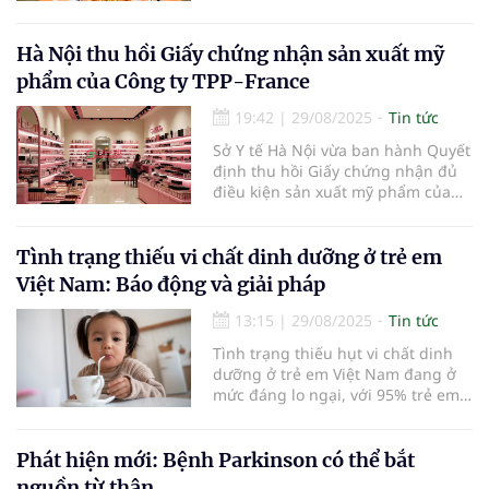
Biên bản ghi nhớ hợp tác chiến
lược, mở rộng quan hệ trong
nhiều lĩnh vực trọng yếu như
Hà Nội thu hồi Giấy chứng nhận sản xuất mỹ
chuyên môn, chuyển giao kỹ thuật,
phẩm của Công ty TPP-France
đào tạo, nghiên cứu khoa học và
quản trị bệnh viện.
19:42
|
29/08/2025
Tin tức
Sở Y tế Hà Nội vừa ban hành Quyết
định thu hồi Giấy chứng nhận đủ
điều kiện sản xuất mỹ phẩm của
Công ty Cổ phần Liên danh dược
phẩm TPP-France
Tình trạng thiếu vi chất dinh dưỡng ở trẻ em
Việt Nam: Báo động và giải pháp
13:15
|
29/08/2025
Tin tức
Tình trạng thiếu hụt vi chất dinh
dưỡng ở trẻ em Việt Nam đang ở
mức đáng lo ngại, với 95% trẻ em
không đáp ứng nhu cầu vitamin D,
cùng tỷ lệ cao thiếu canxi và
vitamin C. Điều này không chỉ ảnh
Phát hiện mới: Bệnh Parkinson có thể bắt
hưởng đến sự tăng trưởng mà còn
nguồn từ thận