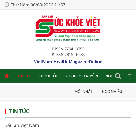
Thứ Năm 06/08/2026 21:57
E-ISSN 2734 - 9756
P-ISSN 2815 - 6285
VietNam Health MagazineOnline
NLINE
TIN TỨC
SỨC KHỎE
Y HỌC CỔ TRUYỀN
NGHIÊN CỨU TRA
MỚI NHẤT
ĐỌC NHIỀU
TIN TỨC
Dấu ấn Việt Nam