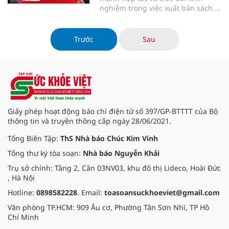
nghiệm trong việc xuất bản sách in
và kỹ thuật số, qua đó quảng bá
văn học mỗi nước tới bạn đọc Việt
Nam, Cuba và quốc tế.
Trước
Sau
Giấy phép hoạt động báo chí điện tử số 397/GP-BTTTT của Bộ
thông tin và truyền thông cấp ngày 28/06/2021.
Tổng Biên Tập:
ThS Nhà báo Chúc Kim Vinh
Tổng thư ký tòa soạn:
Nhà báo Nguyễn Khải
Trụ sở chính: Tầng 2, Căn 03NV03, khu đô thị Lideco, Hoài Đức
, Hà Nội
Hotline:
0898582228
. Email:
toasoansuckhoeviet@gmail.com
Văn phòng TP.HCM: 909 Âu cơ, Phường Tân Sơn Nhì, TP Hồ
Chí Minh