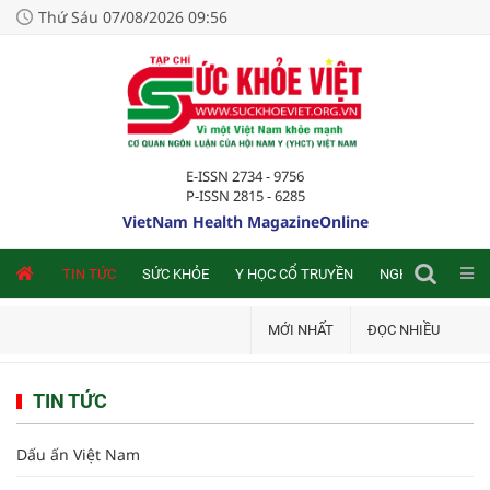
Thứ Sáu 07/08/2026 09:56
E-ISSN 2734 - 9756
P-ISSN 2815 - 6285
VietNam Health MagazineOnline
NLINE
TIN TỨC
SỨC KHỎE
Y HỌC CỔ TRUYỀN
NGHIÊN CỨU TRA
MỚI NHẤT
ĐỌC NHIỀU
TIN TỨC
Dấu ấn Việt Nam