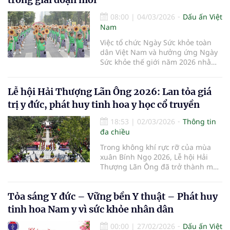
mẹ và các cô giáo. Chuỗi hoạt động
k
08:00
|
04/03/2026
Dấu ấn Việt
Nam
Việc tổ chức Ngày Sức khỏe toàn
dân Việt Nam và hưởng ứng Ngày
Sức khỏe thế giới năm 2026 nhằm
cụ thể hóa chủ trương chuyển từ
tư duy tập trung khám chữa bệnh
Lễ hội Hải Thượng Lãn Ông 2026: Lan tỏa giá
sang chủ động phòng bệnh...
trị y đức, phát huy tinh hoa y học cổ truyền
18:53
|
02/03/2026
Thông tin
đa chiều
Trong không khí rực rỡ của mùa
xuân Bính Ngọ 2026, Lễ hội Hải
Thượng Lãn Ông đã trở thành một
điểm đến tâm linh, văn hóa và sức
khỏe đặc biệt đối với người dân và
Tỏa sáng Y đức – Vững bền Y thuật – Phát huy
du khách trên khắp cả nước.
tinh hoa Nam y vì sức khỏe nhân dân
00:00
|
27/02/2026
Dấu ấn Việt