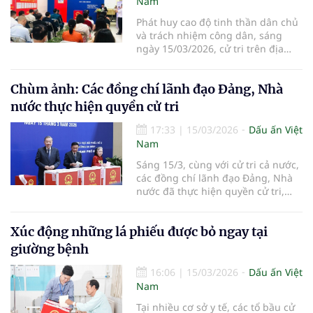
Nam
Phát huy cao độ tinh thần dân chủ
và trách nhiệm công dân, sáng
ngày 15/03/2026, cử tri trên địa
bàn tổ dân phố 14, VP6, phấn khởi
thực hiện quyền làm chủ thông
Chùm ảnh: Các đồng chí lãnh đạo Đảng, Nhà
qua lá phiếu bầu cử ở cả 3 cấp. Từ
việc lựa chọn những đại biểu ưu tú
nước thực hiện quyền cử tri
vào cơ quan quyền lực Nh
17:33
|
15/03/2026
Dấu ấn Việt
Nam
Sáng 15/3, cùng với cử tri cả nước,
các đồng chí lãnh đạo Đảng, Nhà
nước đã thực hiện quyền cử tri,
tham gia bỏ phiếu bầu đại biểu
Quốc hội khóa XVI và đại biểu
Xúc động những lá phiếu được bỏ ngay tại
HĐND các cấp nhiệm kỳ 2026-2031.
giường bệnh
16:06
|
15/03/2026
Dấu ấn Việt
Nam
Tại nhiều cơ sở y tế, các tổ bầu cử