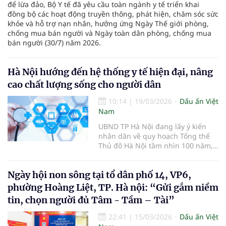
để lừa đảo, Bộ Y tế đã yêu cầu toàn ngành y tế triển khai
đồng bộ các hoạt động truyền thông, phát hiện, chăm sóc sức
khỏe và hỗ trợ nạn nhân, hưởng ứng Ngày Thế giới phòng,
chống mua bán người và Ngày toàn dân phòng, chống mua
bán người (30/7) năm 2026.
Hà Nội hướng đến hệ thống y tế hiện đại, nâng
cao chất lượng sống cho người dân
10:14
|
19/03/2026
Dấu ấn Việt
Nam
UBND TP Hà Nội đang lấy ý kiến
nhân dân về quy hoạch Tổng thể
Thủ đô Hà Nội tầm nhìn 100 năm,
trong đó có định hướng phát triển
ngành y tế Thủ đô.
Ngày hội non sông tại tổ dân phố 14, VP6,
phường Hoàng Liệt, TP. Hà nội: “Gửi gắm niềm
tin, chọn người đủ Tâm - Tầm – Tài”
22:41
|
15/03/2026
Dấu ấn Việt