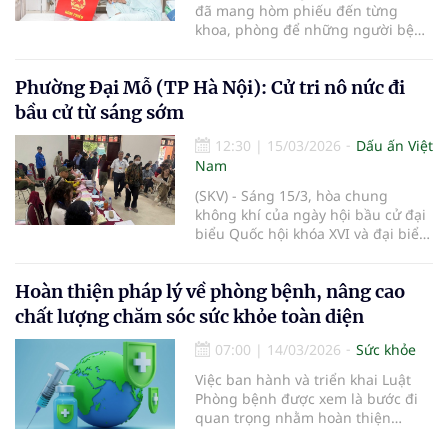
đã mang hòm phiếu đến từng
khoa, phòng để những người bệnh
nặng nằm trên giường bệnh vẫn
thực hiện được quyền và nghĩa vụ
Phường Đại Mỗ (TP Hà Nội): Cử tri nô nức đi
công dân trong đợt bầu cử...
bầu cử từ sáng sớm
12:30
|
15/03/2026
Dấu ấn Việt
Nam
(SKV) - Sáng 15/3, hòa chung
không khí của ngày hội bầu cử đại
biểu Quốc hội khóa XVI và đại biểu
HĐND các cấp nhiệm kỳ 2026 -
2031, cử tri phường Đại Mỗ (TP Hà
Hoàn thiện pháp lý về phòng bệnh, nâng cao
Nội) nô nức đến các khu vực bỏ
phiếu để thực hiện quyền và nghĩa
chất lượng chăm sóc sức khỏe toàn diện
vụ công dân của mình.
07:00
|
14/03/2026
Sức khỏe
Việc ban hành và triển khai Luật
Phòng bệnh được xem là bước đi
quan trọng nhằm hoàn thiện
khung pháp lý, nâng cao hiệu quả