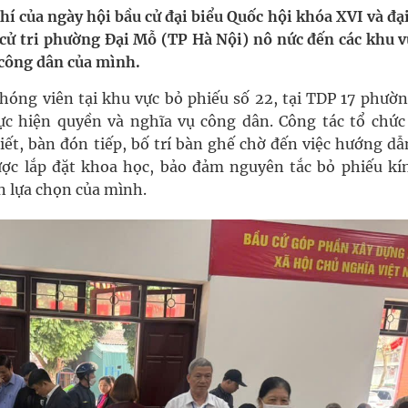
 Máu Của Các Loài Nhân Sâm (Panax Spp.): Tổng
í của ngày hội bầu cử đại biểu Quốc hội khóa XVI và đạ
ử tri phường Đại Mỗ (TP Hà Nội) nô nức đến các khu v
 công dân của mình.
oàn quốc
hóng viên tại khu vực bỏ phiếu số 22, tại TDP 17 phườn
hực hiện quyền và nghĩa vụ công dân. Công tác tổ chức
g, nhiệt độ cao nhất 35 độ
tiết, bàn đón tiếp, bố trí bàn ghế chờ đến việc hướng d
ược lắp đặt khoa học, bảo đảm nguyên tắc bỏ phiếu kín
kỳ, khám sàng lọc cho người dân
ền lựa chọn của mình.