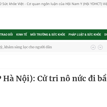
tử Sức khỏe Việt - Cơ quan ngôn luận của Hội Nam Y (Hội YDHCT) V
 TRAO ĐỔI
KINH TẾ
MÔI TRƯỜNG & SỨC KHỎE
PHÁP LUẬT & SỨC KHỎE
D
ông cực hiệu quả
 chuyên gia
Hà Nội): Cử tri nô nức đi bâ
nghiệm thực tế
ngừa ung thư