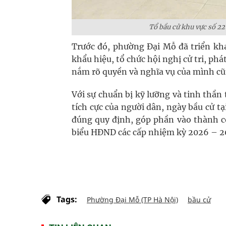
Tổ bầu cử khu vực số 22
Trước đó, phường Đại Mỗ đã triển k
khẩu hiệu, tổ chức hội nghị cử tri, ph
nắm rõ quyền và nghĩa vụ của mình cũn
Với sự chuẩn bị kỹ lưỡng và tinh thần
tích cực của người dân, ngày bầu cử tạ
đúng quy định, góp phần vào thành cô
biểu HĐND các cấp nhiệm kỳ 2026 – 2
Tags:
Phường Đại Mỗ (TP Hà Nội)
bầu cử