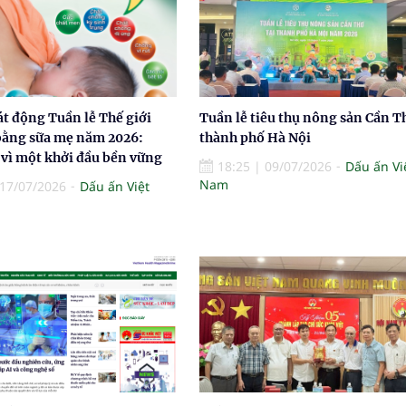
át động Tuần lễ Thế giới
Tuần lễ tiêu thụ nông sản Cần Th
bằng sữa mẹ năm 2026:
thành phố Hà Nội
 vì một khởi đầu bền vững
18:25
|
09/07/2026
Dấu ấn Vi
Nam
17/07/2026
Dấu ấn Việt