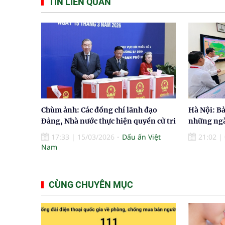
TIN LIÊN QUAN
Chùm ảnh: Các đồng chí lãnh đạo
Hà Nội: Bả
Đảng, Nhà nước thực hiện quyền cử tri
những ngà
17:33
|
15/03/2026
Dấu ấn Việt
21:02
|
Nam
CÙNG CHUYÊN MỤC