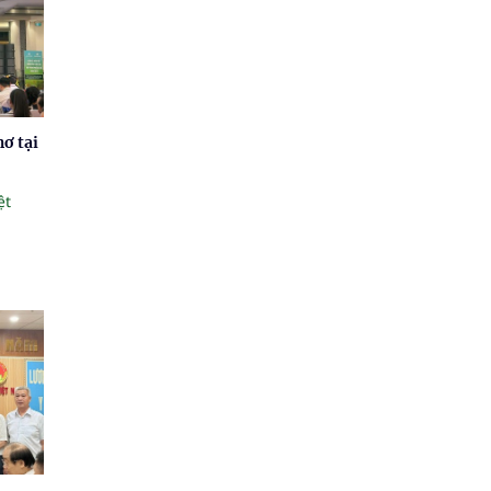
ơ tại
ệt