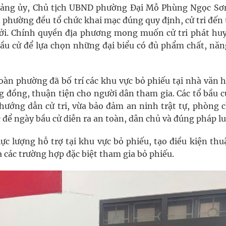
 Đảng ủy, Chủ tịch UBND phường Đại Mỗ Phùng Ngọc Sơ
n phường đều tổ chức khai mạc đúng quy định, cử tri đế
hởi. Chính quyền địa phương mong muốn cử tri phát huy
bầu cử để lựa chọn những đại biểu có đủ phẩm chất, năng
oàn phường đã bố trí các khu vực bỏ phiếu tại nhà văn 
g đồng, thuận tiện cho người dân tham gia. Các tổ bầu 
 hướng dẫn cử tri, vừa bảo đảm an ninh trật tự, phòng 
c để ngày bầu cử diễn ra an toàn, dân chủ và đúng pháp lu
ực lượng hỗ trợ tại khu vực bỏ phiếu, tạo điều kiện thu
à các trường hợp đặc biệt tham gia bỏ phiếu.