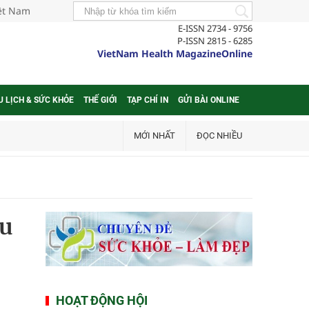
iệt Nam
E-ISSN 2734 - 9756
P-ISSN 2815 - 6285
VietNam Health MagazineOnline
U LỊCH & SỨC KHỎE
THẾ GIỚI
TẠP CHÍ IN
GỬI BÀI ONLINE
MỚI NHẤT
ĐỌC NHIỀU
̀u
HOẠT ĐỘNG HỘI