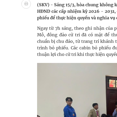
Tác Dụng Chống Kết Tập Tiểu Cầu Và Chống Đông
(SKV) - Sáng 15/3, hòa chung không kh
HĐND các cấp nhiệm kỳ 2026 - 2031, c
Quan Bằng Chứng Dược Lý Và Cơ Chế Phân Tử
phiếu để thực hiện quyền và nghĩa vụ
Xây dựng bản đồ mạng lưới cấp cứu ngoại viện t
Ngay từ 7h sáng, theo ghi nhận của p
Mỗ, đông đảo cử tri đã có mặt để t
Dự báo thời tiết ngày 08/8/2026: Bắc Bộ nắng nón
chuẩn bị chu đáo, từ trang trí khánh 
trình bỏ phiếu. Các cabin bỏ phiếu đ
Đắk Lắk: Đẩy nhanh tiến độ khám sức khỏe định 
thuận lợi cho cử tri khi thực hiện quy