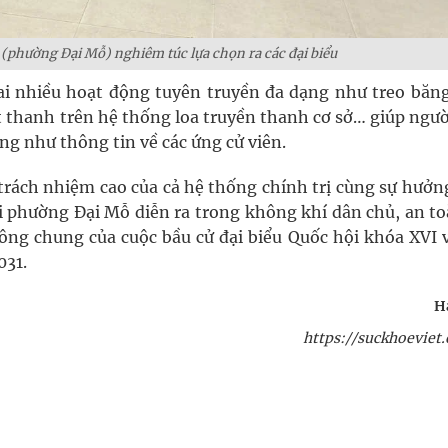
 (phường Đại Mỗ) nghiêm túc lựa chọn ra các đại biểu
hai nhiều hoạt động tuyên truyền đa dạng như treo băng
át thanh trên hệ thống loa truyền thanh cơ sở… giúp ngư
g như thông tin về các ứng cử viên.
 trách nhiệm cao của cả hệ thống chính trị cùng sự hưở
i phường Đại Mỗ diễn ra trong không khí dân chủ, an t
ng chung của cuộc bầu cử đại biểu Quốc hội khóa XVI v
031.
H
https://suckhoeviet.