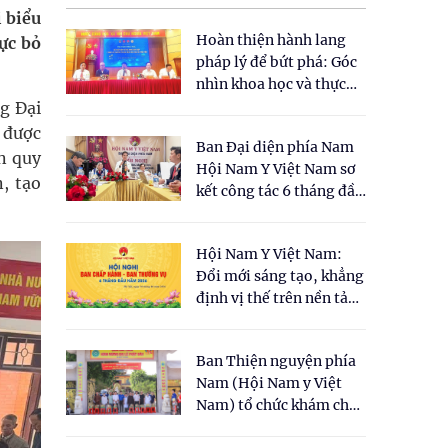
i biểu
Hoàn thiện hành lang
ực bỏ
pháp lý để bứt phá: Góc
nhìn khoa học và thực
tiễn tại Tọa đàm " Đề
g Đại
xuất một số nội dung
 được
Ban Đại diện phía Nam
cho Luật Y dược cổ
ẫn quy
Hội Nam Y Việt Nam sơ
truyền Việt Nam"
, tạo
kết công tác 6 tháng đầu
năm 2026
Hội Nam Y Việt Nam:
Đổi mới sáng tạo, khẳng
định vị thế trên nền tảng
y học cổ truyền và khoa
học hiện đại
Ban Thiện nguyện phía
Nam (Hội Nam y Việt
Nam) tổ chức khám chữa
bệnh y học cổ truyền và