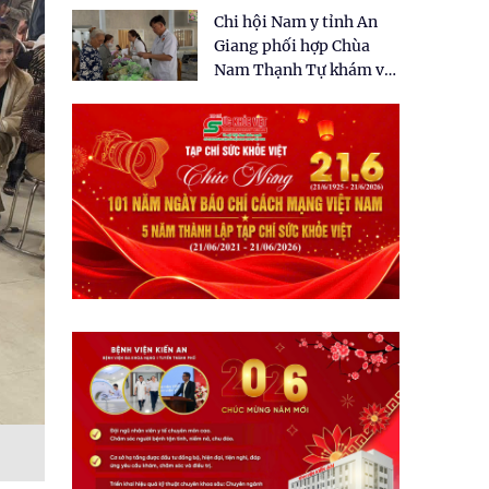
tặng quà cho 150 người
Chi hội Nam y tỉnh An
dân tại xã Tân Tập
Giang phối hợp Chùa
Nam Thạnh Tự khám và
cấp thuốc miễn phí cho
nhân dân