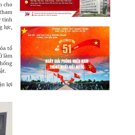
n cho
n tham
 tinh
 lực,
hóa tổ
cử làm
chống
ật.
ận lợi