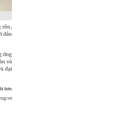
 rôn,
ời dân
ng ứng
oàn và
à đại
ải Sơn
org.vn