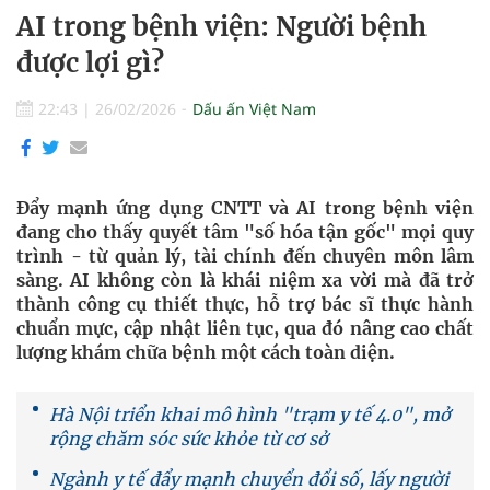
AI trong bệnh viện: Người bệnh
được lợi gì?
22:43
|
26/02/2026
Dấu ấn Việt Nam
Đẩy mạnh ứng dụng CNTT và AI trong bệnh viện
đang cho thấy quyết tâm "số hóa tận gốc" mọi quy
trình - từ quản lý, tài chính đến chuyên môn lâm
sàng. AI không còn là khái niệm xa vời mà đã trở
thành công cụ thiết thực, hỗ trợ bác sĩ thực hành
chuẩn mực, cập nhật liên tục, qua đó nâng cao chất
lượng khám chữa bệnh một cách toàn diện.
Hà Nội triển khai mô hình "trạm y tế 4.0", mở
rộng chăm sóc sức khỏe từ cơ sở
Ngành y tế đẩy mạnh chuyển đổi số, lấy người