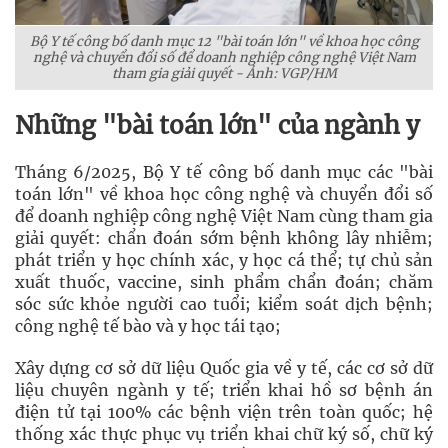
Bộ Y tế công bố danh mục 12 "bài toán lớn" về khoa học công
nghệ và chuyển đổi số để doanh nghiệp công nghệ Việt Nam
tham gia giải quyết - Ảnh: VGP/HM
Những "bài toán lớn" của ngành y
Tháng 6/2025, Bộ Y tế công bố danh mục các "bài
toán lớn" về khoa học công nghệ và chuyển đổi số
để doanh nghiệp công nghệ Việt Nam cùng tham gia
giải quyết: chẩn đoán sớm bệnh không lây nhiễm;
phát triển y học chính xác, y học cá thể; tự chủ sản
xuất thuốc, vaccine, sinh phẩm chẩn đoán; chăm
sóc sức khỏe người cao tuổi; kiểm soát dịch bệnh;
công nghệ tế bào và y học tái tạo;
Xây dựng cơ sở dữ liệu Quốc gia về y tế, các cơ sở dữ
liệu chuyên ngành y tế; triển khai hồ sơ bệnh án
điện tử tại 100% các bệnh viện trên toàn quốc; hệ
thống xác thực phục vụ triển khai chữ ký số, chữ ký