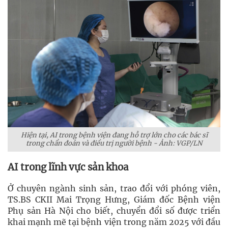
Hiện tại, AI trong bệnh viện đang hỗ trợ lớn cho các bác sĩ
trong chẩn đoán và điều trị người bệnh - Ảnh: VGP/LN
AI trong lĩnh vực sản khoa
Ở chuyên ngành sinh sản, trao đổi với phóng viên,
TS.BS CKII Mai Trọng Hưng, Giám đốc Bệnh viện
Phụ sản Hà Nội cho biết, chuyển đổi số được triển
khai mạnh mẽ tại bệnh viện trong năm 2025 với đầu