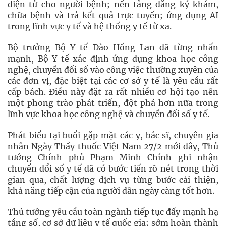
điện tử cho người bệnh; nền tảng đăng ký khám,
chữa bệnh và trả kết quả trực tuyến; ứng dụng AI
trong lĩnh vực y tế và hệ thống y tế từ xa.
Bộ trưởng Bộ Y tế Đào Hồng Lan đã từng nhấn
mạnh, Bộ Y tế xác định ứng dụng khoa học công
nghệ, chuyển đổi số vào công việc thường xuyên của
các đơn vị, đặc biệt tại các cơ sở y tế là yêu cầu rất
cấp bách. Điều này đặt ra rất nhiều cơ hội tạo nên
một phong trào phát triển, đột phá hơn nữa trong
lĩnh vực khoa học công nghệ và chuyển đổi số y tế.
Phát biểu tại buổi gặp mặt các y, bác sĩ, chuyên gia
nhân Ngày Thầy thuốc Việt Nam 27/2 mới đây, Thủ
tướng Chính phủ Phạm Minh Chính ghi nhận
chuyển đổi số y tế đã có bước tiến rõ nét trong thời
gian qua, chất lượng dịch vụ từng bước cải thiện,
khả năng tiếp cận của người dân ngày càng tốt hơn.
Thủ tướng yêu cầu toàn ngành tiếp tục đẩy mạnh hạ
tầng số, cơ sở dữ liệu y tế quốc gia; sớm hoàn thành