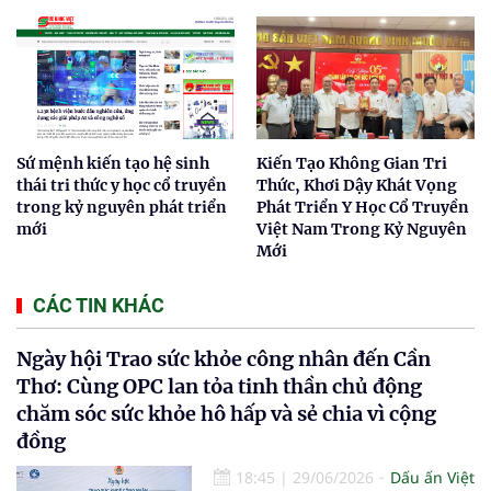
Sứ mệnh kiến tạo hệ sinh
Kiến Tạo Không Gian Tri
thái tri thức y học cổ truyền
Thức, Khơi Dậy Khát Vọng
trong kỷ nguyên phát triển
Phát Triển Y Học Cổ Truyền
mới
Việt Nam Trong Kỷ Nguyên
Mới
CÁC TIN KHÁC
Ngày hội Trao sức khỏe công nhân đến Cần
Thơ: Cùng OPC lan tỏa tinh thần chủ động
chăm sóc sức khỏe hô hấp và sẻ chia vì cộng
đồng
18:45
|
29/06/2026
Dấu ấn Việt