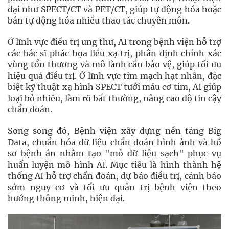
đại như SPECT/CT và PET/CT, giúp tự động hóa hoặc
bán tự động hóa nhiều thao tác chuyên môn.
Ở lĩnh vực điều trị ung thư, AI trong bệnh viện hỗ trợ
các bác sĩ phác họa liều xạ trị, phân định chính xác
vùng tổn thương và mô lành cần bảo vệ, giúp tối ưu
hiệu quả điều trị. Ở lĩnh vực tim mạch hạt nhân, đặc
biệt kỹ thuật xạ hình SPECT tưới máu cơ tim, AI giúp
loại bỏ nhiễu, làm rõ bất thường, nâng cao độ tin cậy
chẩn đoán.
Song song đó, Bệnh viện xây dựng nền tảng Big
Data, chuẩn hóa dữ liệu chẩn đoán hình ảnh và hồ
sơ bệnh án nhằm tạo "mỏ dữ liệu sạch" phục vụ
huấn luyện mô hình AI. Mục tiêu là hình thành hệ
thống AI hỗ trợ chẩn đoán, dự báo điều trị, cảnh báo
sớm nguy cơ và tối ưu quản trị bệnh viện theo
hướng thông minh, hiện đại.