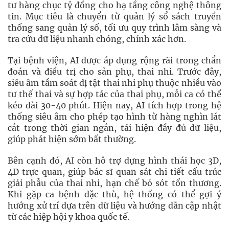
tư hàng chục tỷ đồng cho hạ tầng công nghệ thông
tin. Mục tiêu là chuyển từ quản lý sổ sách truyền
thống sang quản lý số, tối ưu quy trình lâm sàng và
tra cứu dữ liệu nhanh chóng, chính xác hơn.
Tại bệnh viện, AI được áp dụng rộng rãi trong chẩn
đoán và điều trị cho sản phụ, thai nhi. Trước đây,
siêu âm tầm soát dị tật thai nhi phụ thuộc nhiều vào
tư thế thai và sự hợp tác của thai phụ, mỗi ca có thể
kéo dài 30-40 phút. Hiện nay, AI tích hợp trong hệ
thống siêu âm cho phép tạo hình từ hàng nghìn lát
cắt trong thời gian ngắn, tái hiện đầy đủ dữ liệu,
giúp phát hiện sớm bất thường.
Bên cạnh đó, AI còn hỗ trợ dựng hình thái học 3D,
4D trực quan, giúp bác sĩ quan sát chi tiết cấu trúc
giải phẫu của thai nhi, hạn chế bỏ sót tổn thương.
Khi gặp ca bệnh đặc thù, hệ thống có thể gợi ý
hướng xử trí dựa trên dữ liệu và hướng dẫn cập nhật
từ các hiệp hội y khoa quốc tế.