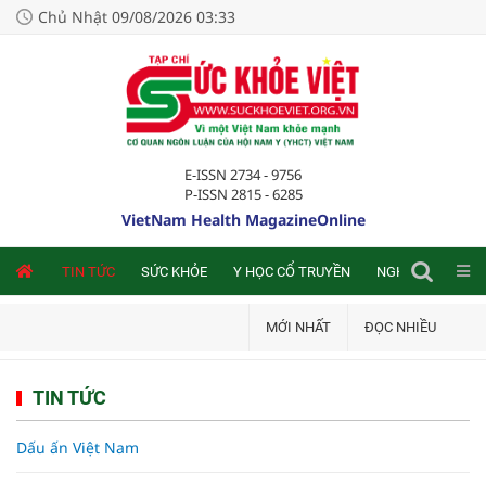
Chủ Nhật 09/08/2026 03:33
E-ISSN 2734 - 9756
P-ISSN 2815 - 6285
VietNam Health MagazineOnline
NLINE
TIN TỨC
SỨC KHỎE
Y HỌC CỔ TRUYỀN
NGHIÊN CỨU TRA
MỚI NHẤT
ĐỌC NHIỀU
TIN TỨC
Dấu ấn Việt Nam