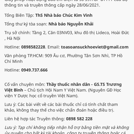
vững của đất nước.
thông tin và truyền thông cấp ngày 28/06/2021.
Tổng Biên Tập:
ThS Nhà báo Chúc Kim Vinh
Tổng thư ký tòa soạn:
Nhà báo Nguyễn Khải
Trụ sở chính: Tầng 2, Căn 03NV03, khu đô thị Lideco, Hoài Đức
, Hà Nội
Hotline:
0898582228
. Email:
toasoansuckhoeviet@gmail.com
Văn phòng TP.HCM: 909 Âu cơ, Phường Tân Sơn Nhì, TP Hồ
Chí Minh
Hotline:
0949.737.666
Cố vấn chuyên môn:
Thầy thuốc nhân dân - GS.TS Trương
Việt Bình
– Chủ tịch Hội Nam Y Việt Nam. (Nguyên GĐ Học
viện Y Dược học cổ truyền Việt Nam).
Lưu ý: Các bài viết về các bài thuốc chỉ có tính chất tham
khảo, không thay thế cho việc chẩn đoán hoặc điều trị.
Liên hệ hợp tác Truyền thông:
0898 582 228
Lưu ý: Tạp chí không tiếp nhận hỗ trợ bằng tiền mặt và không
ủy quyền cho bất kỳ tài khoản, công ty truyền thông hoặc cá