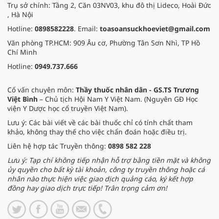
Trụ sở chính: Tầng 2, Căn 03NV03, khu đô thị Lideco, Hoài Đức
, Hà Nội
Hotline:
0898582228
. Email:
toasoansuckhoeviet@gmail.com
Văn phòng TP.HCM: 909 Âu cơ, Phường Tân Sơn Nhì, TP Hồ
Chí Minh
Hotline:
0949.737.666
Cố vấn chuyên môn:
Thầy thuốc nhân dân - GS.TS Trương
Việt Bình
– Chủ tịch Hội Nam Y Việt Nam. (Nguyên GĐ Học
viện Y Dược học cổ truyền Việt Nam).
Lưu ý: Các bài viết về các bài thuốc chỉ có tính chất tham
khảo, không thay thế cho việc chẩn đoán hoặc điều trị.
Liên hệ hợp tác Truyền thông:
0898 582 228
Lưu ý: Tạp chí không tiếp nhận hỗ trợ bằng tiền mặt và không
ủy quyền cho bất kỳ tài khoản, công ty truyền thông hoặc cá
nhân nào thực hiện việc giao dịch quảng cáo, ký kết hợp
đồng hay giao dịch trực tiếp! Trân trọng cảm ơn!