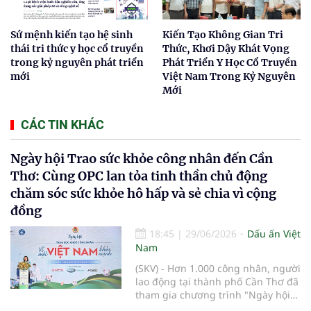
Sứ mệnh kiến tạo hệ sinh
Kiến Tạo Không Gian Tri
thái tri thức y học cổ truyền
Thức, Khơi Dậy Khát Vọng
trong kỷ nguyên phát triển
Phát Triển Y Học Cổ Truyền
mới
Việt Nam Trong Kỷ Nguyên
Mới
CÁC TIN KHÁC
Ngày hội Trao sức khỏe công nhân đến Cần
Thơ: Cùng OPC lan tỏa tinh thần chủ động
chăm sóc sức khỏe hô hấp và sẻ chia vì cộng
đồng
18:45
|
29/06/2026
Dấu ấn Việt
Nam
(SKV) - Hơn 1.000 công nhân, người
lao động tại thành phố Cần Thơ đã
tham gia chương trình "Ngày hội
Trao sức khỏe công nhân - Vì một