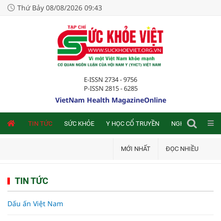
Thứ Bảy 08/08/2026 09:43
E-ISSN 2734 - 9756
P-ISSN 2815 - 6285
VietNam Health MagazineOnline
NLINE
TIN TỨC
SỨC KHỎE
Y HỌC CỔ TRUYỀN
NGHIÊN CỨU TRA
MỚI NHẤT
ĐỌC NHIỀU
TIN TỨC
Dấu ấn Việt Nam