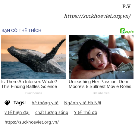
P.V
https://suckhoeviet.org.vn/
Tags:
hệ thống y tế
Ngành y tế Hà Nội
y tế hiện đại
chất lượng sống
Y tế Thủ đô
https://suckhoeviet.org.vn/