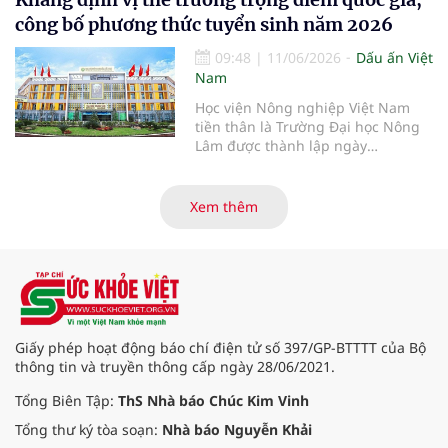
bài viết của Tiến sĩ, Nhà báo Chúc
công bố phương thức tuyển sinh năm 2026
Kim Vinh- Tổng Biên tập Tạp chí
Sức Khỏe Việt.
09:48
|
11/06/2026
Dấu ấn Việt
Nam
Học viện Nông nghiệp Việt Nam
tiền thân là Trường Đại học Nông
Lâm được thành lập ngày
12/10/1956 theo Nghị định số
53/NĐ-NL của Bộ Nông Lâm, tiếp
tục khẳng định vị thế của một cơ
Xem thêm
sở giáo dục đại học công lập trọng
điểm quốc gia. Với hệ sinh thái đào
tạo đa ngành, chú trọng chuyển
đổi số và hội nhập quốc tế, Học
viện là địa chỉ tin cậy cung cấp
nguồn nhân lực chất lượng cao,
đồng hành cùng sự phát triển bền
Giấy phép hoạt động báo chí điện tử số 397/GP-BTTTT của Bộ
vững của đất nước.
thông tin và truyền thông cấp ngày 28/06/2021.
Tổng Biên Tập:
ThS Nhà báo Chúc Kim Vinh
Tổng thư ký tòa soạn:
Nhà báo Nguyễn Khải