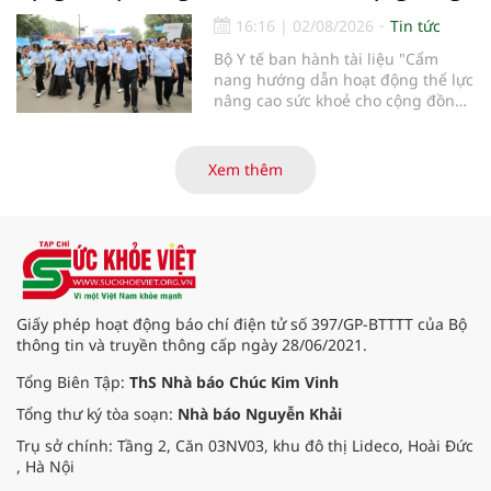
sớm tìm được hạnh phúc trọn vẹn,
đón con yêu khỏe mạnh chào đời.
16:16
|
02/08/2026
Tin tức
Bộ Y tế ban hành tài liệu "Cẩm
nang hướng dẫn hoạt động thể lực
nâng cao sức khoẻ cho cộng đồng"
được biên soạn với 4 nội dung
chính: Thông tin chung về hoạt
động thể lực; Khuyến cáo hoạt
Xem thêm
động thể lực phù hợp theo nhóm
đối tượng; Hướng dẫn an toàn
trong hoạt động thể lực; Hướng
dẫn tổ chức tăng cường hoạt động
thể lực.
Giấy phép hoạt động báo chí điện tử số 397/GP-BTTTT của Bộ
thông tin và truyền thông cấp ngày 28/06/2021.
Tổng Biên Tập:
ThS Nhà báo Chúc Kim Vinh
Tổng thư ký tòa soạn:
Nhà báo Nguyễn Khải
Trụ sở chính: Tầng 2, Căn 03NV03, khu đô thị Lideco, Hoài Đức
, Hà Nội