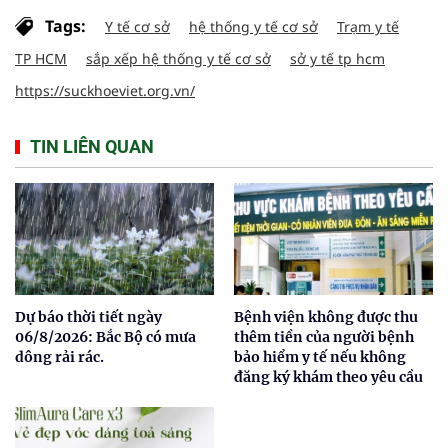
Tags:
Y tế cơ sở
hệ thống y tế cơ sở
Trạm y tế
TP HCM
sắp xếp hệ thống y tế cơ sở
sở y tế tp hcm
https://suckhoeviet.org.vn/
TIN LIÊN QUAN
Dự báo thời tiết ngày
Bệnh viện không được thu
06/8/2026: Bắc Bộ có mưa
thêm tiền của người bệnh
dông rải rác.
bảo hiểm y tế nếu không
đăng ký khám theo yêu cầu