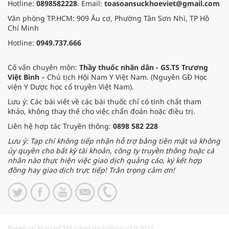
Hotline:
0898582228
. Email:
toasoansuckhoeviet@gmail.com
Văn phòng TP.HCM: 909 Âu cơ, Phường Tân Sơn Nhì, TP Hồ
Chí Minh
Hotline:
0949.737.666
Cố vấn chuyên môn:
Thầy thuốc nhân dân - GS.TS Trương
Việt Bình
– Chủ tịch Hội Nam Y Việt Nam. (Nguyên GĐ Học
viện Y Dược học cổ truyền Việt Nam).
Lưu ý: Các bài viết về các bài thuốc chỉ có tính chất tham
khảo, không thay thế cho việc chẩn đoán hoặc điều trị.
Liên hệ hợp tác Truyền thông:
0898 582 228
Lưu ý: Tạp chí không tiếp nhận hỗ trợ bằng tiền mặt và không
ủy quyền cho bất kỳ tài khoản, công ty truyền thông hoặc cá
nhân nào thực hiện việc giao dịch quảng cáo, ký kết hợp
đồng hay giao dịch trực tiếp! Trân trọng cảm ơn!
Based on MasterCMS Ultimate Edition v2.9 2024