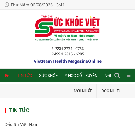
Thứ Năm 06/08/2026 13:41
E-ISSN 2734 - 9756
P-ISSN 2815 - 6285
VietNam Health MagazineOnline
NLINE
TIN TỨC
SỨC KHỎE
Y HỌC CỔ TRUYỀN
NGHIÊN CỨU TRA
MỚI NHẤT
ĐỌC NHIỀU
TIN TỨC
Dấu ấn Việt Nam