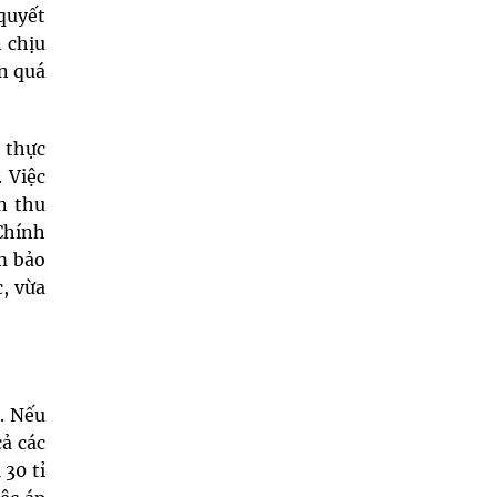
quyết
n chịu
n quá
n thực
 Việc
n thu
 Chính
ảm bảo
, vừa
. Nếu
ả các
 30 tỉ