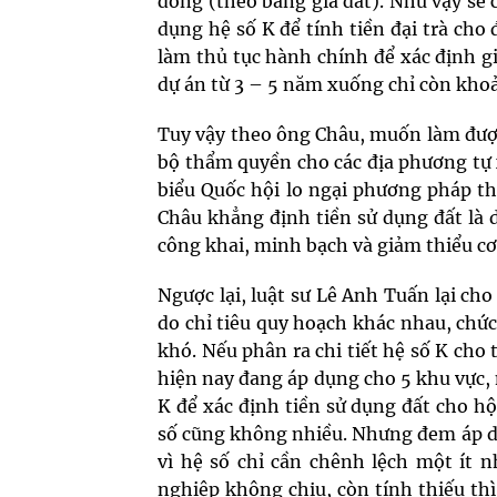
đồng (theo bảng giá đất). Như vậy sẽ
dụng hệ số K để tính tiền đại trà cho 
làm thủ tục hành chính để xác định giá
dự án từ 3 – 5 năm xuống chỉ còn khoả
Tuy vậy theo ông Châu, muốn làm được 
bộ thẩm quyền cho các địa phương tự 
biểu Quốc hội lo ngại phương pháp th
Châu khẳng định tiền sử dụng đất là 
công khai, minh bạch và giảm thiểu cơ
Ngược lại, luật sư Lê Anh Tuấn lại ch
do chỉ tiêu quy hoạch khác nhau, chức
khó. Nếu phân ra chi tiết hệ số K cho 
hiện nay đang áp dụng cho 5 khu vực,
K để xác định tiền sử dụng đất cho h
số cũng không nhiều. Nhưng đem áp dụn
vì hệ số chỉ cần chênh lệch một ít n
nghiệp không chịu, còn tính thiếu thì