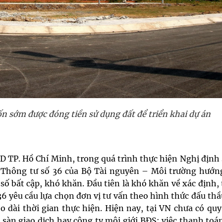
sớm được đóng tiền sử dụng đất để triển khai dự án
 TP. Hồ Chí Minh, trong quá trình thực hiện Nghị định 
 Thông tư số 36 của Bộ Tài nguyên – Môi trường hướn
số bất cập, khó khăn. Đầu tiên là khó khăn về xác định
36 yêu cầu lựa chọn đơn vị tư vấn theo hình thức đấu th
o dài thời gian thực hiện. Hiện nay, tại VN chưa có qu
 sàn giao dịch hay công ty môi giới BĐS; việc thanh toá