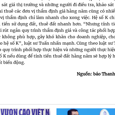
 sát giá thị trường và những người đi điều tra, khảo sát
khi thuê các đơn vị thẩm định giá hằng năm cũng có nhiề
n vị thẩm định chỉ làm nhanh cho xong việc. Hệ số K ch
h tiền sử dụng đất, thuê đất nhanh hơn. “Nhưng tính ti
i rút ngắn quy trình thẩm định giá và công tác phối hợ
c không phù hợp, gây khó khăn cho doanh nghiệp, ch
o hệ số K”, luật sư Tuấn nhấn mạnh. Cũng theo luật sư 
do quy trình phối hợp thực hiện và những người thực hi
ố K nếu dùng để tính tiền thuê đất hằng năm sẽ hợp lý 
ất biến động.
Nguồn: báo Thanh