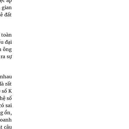
iệc áp
i gian
uê đất
o toàn
u đại
n ông
ra sự
c nhau
là rất
ệ số K
hệ số
ó sai
ng ổn,
doanh
ặt câu