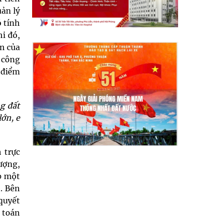
ản lý
ó tính
hi đó,
in của
h công
 điểm
g đất
lớn, e
 trực
tượng,
p một
. Bên
quyết
m toán