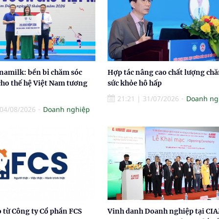
namilk: bền bỉ chăm sóc
Hợp tác nâng cao chất lượng ch
cho thế hệ Việt Nam tương
sức khỏe hô hấp
21:21
|
31/07/2026
Doanh ng
04/08/2026
Doanh nghiệp
 từ Công ty Cổ phần FCS
Vinh danh Doanh nghiệp tại CI