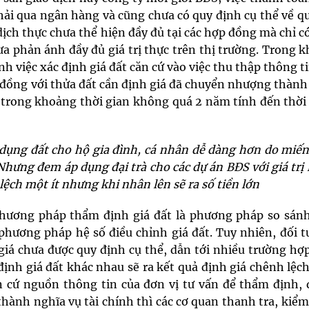
i qua ngân hàng và cũng chưa có quy định cụ thể về qu
ịch thực chưa thể hiện đầy đủ tại các hợp đồng mà chỉ c
ưa phản ánh đầy đủ giá trị thực trên thị trường. Trong k
nh việc xác định giá đất căn cứ vào việc thu thập thông t
g đồng với thửa đất cần định giá đã chuyển nhượng thàn
 trong khoảng thời gian không quá 2 năm tính đến thời
ử dụng đất cho hộ gia đình, cá nhân dễ dàng hơn do miến
hưng đem áp dụng đại trà cho các dự án BĐS với giá trị 
lệch một ít nhưng khi nhân lên sẽ ra số tiền lớn
 phương pháp
thẩm định giá đất
là phương pháp so sánh
à phương pháp hệ số điều chỉnh giá đất. Tuy nhiên, đối 
iá chưa được quy định cụ thể, dẫn tới nhiều trường hợ
ịnh giá đất khác nhau sẽ ra kết quả định giá chênh lệch
n cứ nguồn thông tin của đơn vị tư vấn để thẩm định, 
hành nghĩa vụ tài chính thì các cơ quan thanh tra, kiể