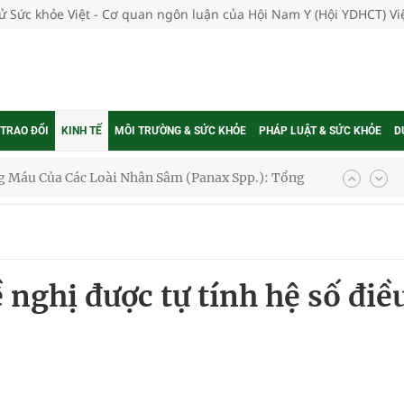
tử Sức khỏe Việt - Cơ quan ngôn luận của Hội Nam Y (Hội YDHCT) V
 Máu Của Các Loài Nhân Sâm (Panax Spp.): Tổng
 TRAO ĐỔI
KINH TẾ
MÔI TRƯỜNG & SỨC KHỎE
PHÁP LUẬT & SỨC KHỎE
D
oàn quốc
g trưởng mới của Việt Nam
phương hai cấp trong quản lý hoạt động nha khoa,
 nghị được tự tính hệ số điề
uồn lực cho môi trường và cộng đồng
ệnh bảo hiểm y tế nếu không đăng ký khám theo yêu