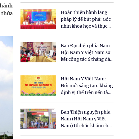
 hành
Hoàn thiện hành lang
, thửa
pháp lý để bứt phá: Góc
nhìn khoa học và thực
tiễn tại Tọa đàm " Đề
xuất một số nội dung
Ban Đại diện phía Nam
cho Luật Y dược cổ
Hội Nam Y Việt Nam sơ
truyền Việt Nam"
kết công tác 6 tháng đầu
năm 2026
Hội Nam Y Việt Nam:
Đổi mới sáng tạo, khẳng
định vị thế trên nền tảng
y học cổ truyền và khoa
học hiện đại
Ban Thiện nguyện phía
Nam (Hội Nam y Việt
Nam) tổ chức khám chữa
bệnh y học cổ truyền và