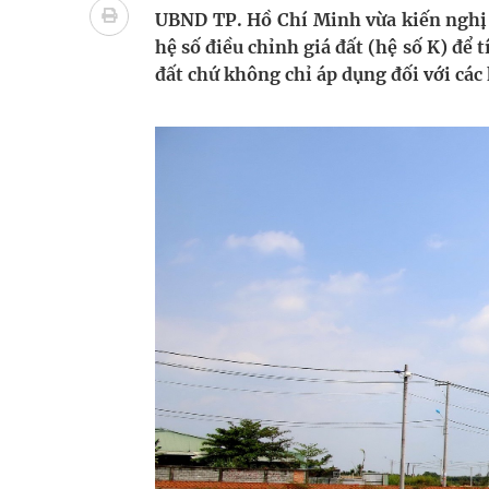
UBND TP. Hồ Chí Minh vừa kiến nghị
cầu
hệ số điều chỉnh giá đất (hệ số K) để t
Ung thư thận: Nguy hiểm vì tiến triển quá âm th
đất chứ không chỉ áp dụng đối với các 
Nhiều chuỗi hoạt động lớn được diễn ra tại Lễ hộ
Tiếp tục rà soát, triển khai các nhiệm vụ trong lĩ
Súp lơ xanh mang đến hy vọng mới trong phòng 