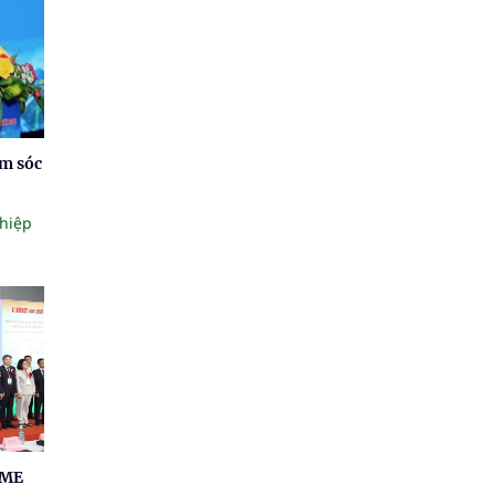
ăm sóc
hiệp
AME