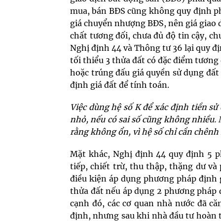
mua, bán BĐS cũng không quy định phả
giá chuyển nhượng BĐS, nên giá giao d
chất tương đối, chưa đủ độ tin cậy, ch
Nghị định 44 và Thông tư 36 lại quy đị
tối thiểu 3 thửa đất có đặc điểm tươn
hoặc trúng đấu giá quyền sử dụng đất
định giá đất để tính toán.
Việc dùng hệ số K để xác định tiền s
nhỏ, nếu có sai số cũng không nhiều. N
rằng không ổn, vì hệ số chỉ cần chênh 
Mặt khác, Nghị định 44 quy định 5
tiếp, chiết trừ, thu thập, thặng dư v
điều kiện áp dụng phương pháp định g
thửa đất nếu áp dụng 2 phương pháp đ
cạnh đó, các cơ quan nhà nước đã că
định, nhưng sau khi nhà đầu tư hoàn t