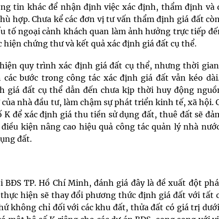
ông tin khác để nhận định việc xác định, thẩm định và 
phù hợp. Chưa kể các đơn vị tư vấn thẩm định giá đất cò
ếu tố ngoại cảnh khách quan làm ảnh hưởng trực tiếp đế
c hiện chứng thư và kết quả xác định giá đất cụ thể.
hiện quy trình xác định giá đất cụ thể, nhưng thời gia
 các bước trong công tác xác định giá đất vẫn kéo dài.
h giá đất cụ thể dẫn đến chưa kịp thời huy động nguồ
ư của nhà đầu tư, làm chậm sự
phát triển kinh tế
, xã hội.
 K để xác định giá thu tiền sử dụng đất, thuê đất sẽ đ
o điều kiện nâng cao hiệu quả công tác quản lý nhà nước
dụng đất.
 BĐS TP. Hồ Chí Minh, đánh giá đây là đề xuất đột phá
hực hiện sẽ thay đổi phương thức định giá đất với tất c
 không chỉ đối với các khu đất, thửa đất có giá trị dưới