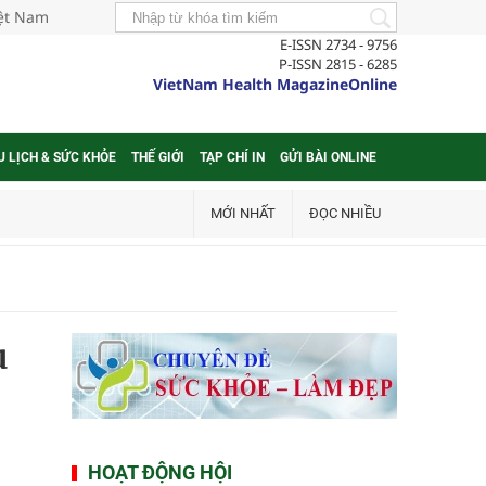
iệt Nam
E-ISSN 2734 - 9756
P-ISSN 2815 - 6285
VietNam Health MagazineOnline
U LỊCH & SỨC KHỎE
THẾ GIỚI
TẠP CHÍ IN
GỬI BÀI ONLINE
MỚI NHẤT
ĐỌC NHIỀU
u
HOẠT ĐỘNG HỘI