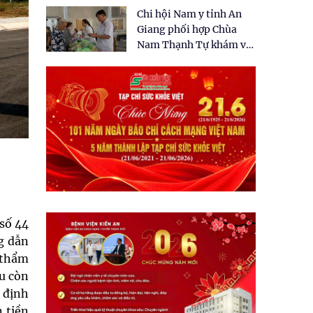
tặng quà cho 150 người
Chi hội Nam y tỉnh An
dân tại xã Tân Tập
Giang phối hợp Chùa
Nam Thạnh Tự khám và
cấp thuốc miễn phí cho
nhân dân
số 44
g dẫn
, thẩm
ầu còn
y định
n tiền