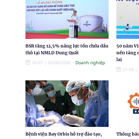
BSR tăng 12,5% năng lực tồn chứa dầu
50 năm Vi
thô tại NMLD Dung Quất
nền tảng 
lai
16:07
|
05/08/2026
Doanh nghiệp
21:08
|
Bệnh viện Bay Orbis hỗ trợ đào tạo,
Thông báo