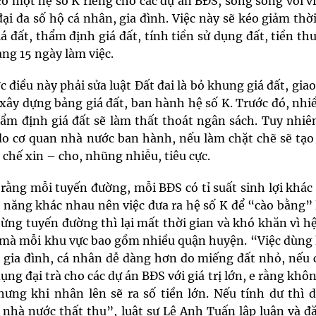
 có một
hệ số K
riêng cho các dự án BĐS, song song với v
đại đa số hộ cá nhân, gia đình. Việc này sẽ kéo giảm thờ
 đất, thẩm định giá đất, tính tiền sử dụng đất, tiền th
ng 15 ngày làm việc.
điều này phải sửa luật Đất đai là bỏ khung giá đất, gia
xây dựng bảng giá đất, ban hành hệ số K. Trước đó, nhiề
ẩm định giá đất sẽ làm thất thoát ngân sách. Tuy nhiê
do cơ quan nhà nước ban hành, nếu làm chặt chẽ sẽ tạo 
 chế xin – cho, nhũng nhiễu, tiêu cực.
o rằng mỗi tuyến đường, mỗi BĐS có tỉ suất sinh lợi khá
 năng khác nhau nên việc đưa ra hệ số K để “cào bằng” 
từng tuyến đường thì lại mất thời gian và khó khăn vì h
 mà mỗi khu vực bao gồm nhiều quận huyện. “Việc dùng 
ộ gia đình, cá nhân dễ dàng hơn do miếng đất nhỏ, nếu c
g đại trà cho các dự án BĐS với giá trị lớn, e rằng khô
hưng khi nhân lên sẽ ra số tiền lớn. Nếu tính dư thì 
 nhà nước thất thu”, luật sư Lê Anh Tuấn lập luận và đ