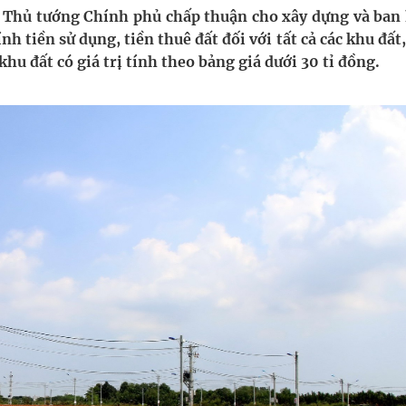
 Thủ tướng Chính phủ chấp thuận cho xây dựng và ban
ính tiền sử dụng, tiền thuê đất đối với tất cả các khu đất
ầm
khu đất có giá trị tính theo bảng giá dưới 30 tỉ đồng.
i sầu riêng 2026
nh vực cấp cứu, điều trị đột quỵ
ngừa ung thư