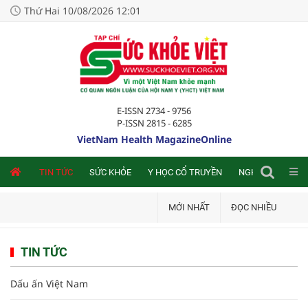
Thứ Hai 10/08/2026 12:01
E-ISSN 2734 - 9756
P-ISSN 2815 - 6285
VietNam Health MagazineOnline
NLINE
TIN TỨC
SỨC KHỎE
Y HỌC CỔ TRUYỀN
NGHIÊN CỨU TRA
MỚI NHẤT
ĐỌC NHIỀU
TIN TỨC
Dấu ấn Việt Nam