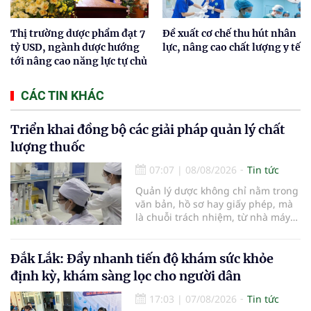
Thị trường dược phẩm đạt 7
Đề xuất cơ chế thu hút nhân
tỷ USD, ngành dược hướng
lực, nâng cao chất lượng y tế
tới nâng cao năng lực tự chủ
CÁC TIN KHÁC
Triển khai đồng bộ các giải pháp quản lý chất
lượng thuốc
07:07
|
08/08/2026
Tin tức
Quản lý dược không chỉ nằm trong
văn bản, hồ sơ hay giấy phép, mà
là chuỗi trách nhiệm, từ nhà máy
đến bệnh viện; từ dữ liệu quản lý
đến từng nhà thuốc, từng người
bệnh... Ngành y tế từng bước tiêu
Đắk Lắk: Đẩy nhanh tiến độ khám sức khỏe
chuẩn hóa, quy chuẩn hóa và hội
định kỳ, khám sàng lọc cho người dân
nhập quốc tế nhằm giúp cho
người dân tiếp cận thuốc an toàn,
17:03
|
07/08/2026
Tin tức
chất lượng, hiệu quả và giá hợp lý.