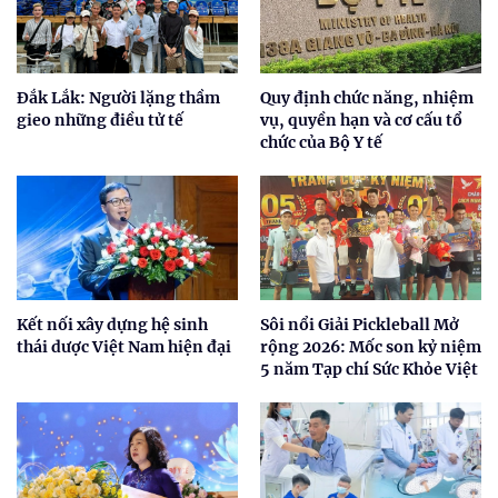
Đắk Lắk: Người lặng thầm
Quy định chức năng, nhiệm
gieo những điều tử tế
vụ, quyền hạn và cơ cấu tổ
chức của Bộ Y tế
Kết nối xây dựng hệ sinh
Sôi nổi Giải Pickleball Mở
thái dược Việt Nam hiện đại
rộng 2026: Mốc son kỷ niệm
5 năm Tạp chí Sức Khỏe Việt