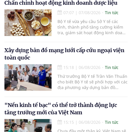
tham gia của các chủ doanh
Chấn chỉnh hoạt động kinh doanh dược liệu
nghiệp, chủ quán cà phê, hợp tác
07:07
|
07/08/2026
Tin tức
xã, người làm nông nghiệp và
những người yêu thích cà phê.
Bộ Y tế vừa yêu cầu Sở Y tế các
tỉnh, thành phố tăng cường kiểm
tra, giám sát hoạt động kinh doanh
dược liệu, tập trung vào các cơ sở
bán lẻ dược liệu, thuốc cổ truyền.
Xây dựng bản đồ mạng lưới cấp cứu ngoại viện
toàn quốc
15:18
|
06/08/2026
Tin tức
Thứ trưởng Bộ Y tế Trần Văn Thuấn
cho biết Bộ Y tế sẽ phối hợp với các
địa phương xây dựng bản đồ
mạng lưới cấp cứu ngoại viện,
đồng thời chuẩn hóa đào tạo, hoàn
thiện cơ chế tài chính và đa dạng
"Nền kinh tế bạc" có thể trở thành động lực
hóa phương tiện nhằm nâng cao
tăng trưởng mới của Việt Nam
năng lực cấp cứu trước viện trên
phạm vi cả nước.
15:15
|
06/08/2026
Tin tức
Chưa đầy một thập kỷ, Việt Nam sẽ