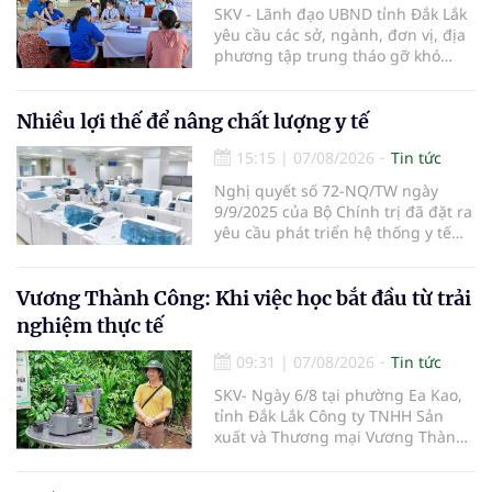
SKV - Lãnh đạo UBND tỉnh Đắk Lắk
yêu cầu các sở, ngành, đơn vị, địa
phương tập trung tháo gỡ khó
khăn để hoàn thành cơ bản việc
khám sức khỏe định kỳ và khám
sàng lọc cho 100% người dân trên
Nhiều lợi thế để nâng chất lượng y tế
địa bàn tỉnh trong tháng 10/2026.
15:15
|
07/08/2026
Tin tức
Nghị quyết số 72-NQ/TW ngày
9/9/2025 của Bộ Chính trị đã đặt ra
yêu cầu phát triển hệ thống y tế
hiện đại, công bằng, chất lượng,
hiệu quả và hội nhập quốc tế.
Vương Thành Công: Khi việc học bắt đầu từ trải
nghiệm thực tế
09:31
|
07/08/2026
Tin tức
SKV- Ngày 6/8 tại phường Ea Kao,
tỉnh Đắk Lắk Công ty TNHH Sản
xuất và Thương mại Vương Thành
Công vừa tổ chức lớp chia sẻ kiến
thức cà phê cấp tốc VTC 13, với sự