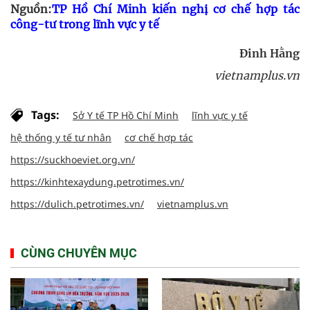
Nguồn:
​TP Hồ Chí Minh kiến nghị cơ chế hợp tác
công-tư trong lĩnh vực y tế
Đinh Hằng
vietnamplus.vn
Tags:
Sở Y tế TP Hồ Chí Minh
lĩnh vực y tế
hệ thống y tế tư nhân
cơ chế hợp tác
https://suckhoeviet.org.vn/
https://kinhtexaydung.petrotimes.vn/
https://dulich.petrotimes.vn/
vietnamplus.vn
CÙNG CHUYÊN MỤC