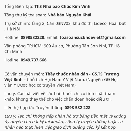
Tổng Biên Tập:
ThS Nhà báo Chúc Kim Vinh
Tổng thư ký tòa soạn:
Nhà báo Nguyễn Khải
Trụ sở chính: Tầng 2, Căn 03NV03, khu đô thị Lideco, Hoài Đức
, Hà Nội
Hotline:
0898582228
. Email:
toasoansuckhoeviet@gmail.com
Văn phòng TP.HCM: 909 Âu cơ, Phường Tân Sơn Nhì, TP Hồ
Chí Minh
Hotline:
0949.737.666
Cố vấn chuyên môn:
Thầy thuốc nhân dân - GS.TS Trương
Việt Bình
– Chủ tịch Hội Nam Y Việt Nam. (Nguyên GĐ Học
viện Y Dược học cổ truyền Việt Nam).
Lưu ý: Các bài viết về các bài thuốc chỉ có tính chất tham
khảo, không thay thế cho việc chẩn đoán hoặc điều trị.
Liên hệ hợp tác Truyền thông:
0898 582 228
Lưu ý: Tạp chí không tiếp nhận hỗ trợ bằng tiền mặt và không
ủy quyền cho bất kỳ tài khoản, công ty truyền thông hoặc cá
nhân nào thực hiện việc giao dịch quảng cáo, ký kết hợp