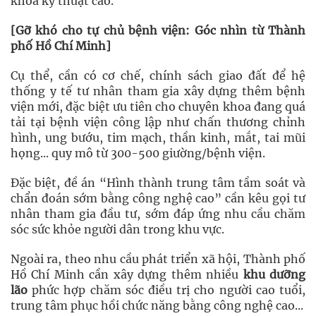
khoa kỹ thuật cao.
[Gỡ khó cho tự chủ bệnh viện: Góc nhìn từ Thành
phố Hồ Chí Minh]
Cụ thể, cần có cơ chế, chính sách giao đất để hệ
thống y tế tư nhân tham gia xây dựng thêm bệnh
viện mới, đặc biệt ưu tiên cho chuyên khoa đang quá
tải tại bệnh viện công lập như chấn thương chỉnh
hình, ung bướu, tim mạch, thần kinh, mắt, tai mũi
họng... quy mô từ 300-500 giường/bệnh viện.
Đặc biệt, đề án “Hình thành trung tâm tầm soát và
chẩn đoán sớm bằng công nghệ cao” cần kêu gọi tư
nhân tham gia đầu tư, sớm đáp ứng nhu cầu chăm
sóc sức khỏe người dân trong khu vực.
Ngoài ra, theo nhu cầu phát triển xã hội, Thành phố
Hồ Chí Minh cần xây dựng thêm nhiều
khu dưỡng
lão
phức hợp chăm sóc điều trị cho người cao tuổi,
trung tâm phục hồi chức năng bằng công nghệ cao...