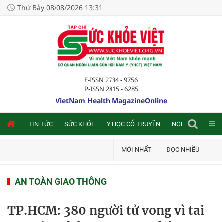
Thứ Bảy 08/08/2026 13:31
E-ISSN 2734 - 9756
P-ISSN 2815 - 6285
VietNam Health MagazineOnline
NLINE
TIN TỨC
SỨC KHỎE
Y HỌC CỔ TRUYỀN
NGHIÊN CỨU TRA
MỚI NHẤT
ĐỌC NHIỀU
AN TOÀN GIAO THÔNG
TP.HCM: 380 người tử vong vì tai