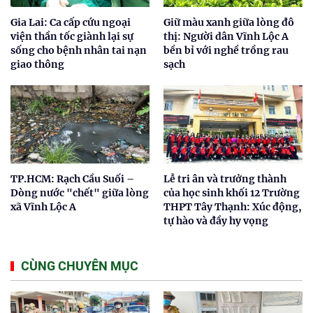
Gia Lai: Ca cấp cứu ngoại
Giữ màu xanh giữa lòng đô
viện thần tốc giành lại sự
thị: Người dân Vĩnh Lộc A
sống cho bệnh nhân tai nạn
bền bỉ với nghề trồng rau
giao thông
sạch
TP.HCM: Rạch Cầu Suối –
Lễ tri ân và trưởng thành
Dòng nước "chết" giữa lòng
của học sinh khối 12 Trường
xã Vĩnh Lộc A
THPT Tây Thạnh: Xúc động,
tự hào và đầy hy vọng
CÙNG CHUYÊN MỤC