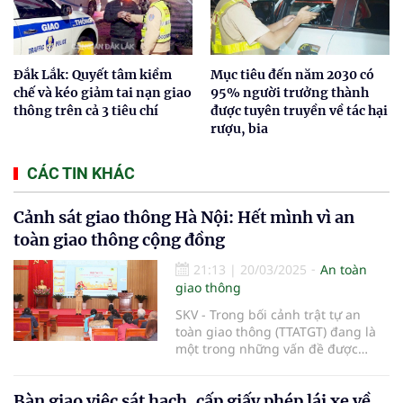
Đắk Lắk: Quyết tâm kiềm
Mục tiêu đến năm 2030 có
chế và kéo giảm tai nạn giao
95% người trưởng thành
thông trên cả 3 tiêu chí
được tuyên truyền về tác hại
rượu, bia
CÁC TIN KHÁC
Cảnh sát giao thông Hà Nội: Hết mình vì an
toàn giao thông cộng đồng
21:13
|
20/03/2025
An toàn
giao thông
SKV - Trong bối cảnh trật tự an
toàn giao thông (TTATGT) đang là
một trong những vấn đề được
quan tâm hàng đầu, lực lượng
Cảnh sát giao thông (CSGT) Hà Nội
Bàn giao việc sát hạch, cấp giấy phép lái xe về
không ngừng nỗ lực nhằm nâng