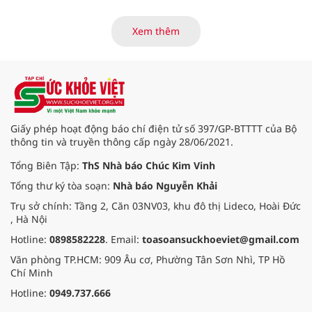
có thời gian sản xuất trên 5 năm
đến 12 năm, chu kỳ kiểm định khí
thải định kỳ là 24 tháng; thời gian
Xem thêm
sản xuất trên 12 năm, chu kỳ kiểm
định định kỳ là 12 tháng. Với số
lượng phương tiện lớn, TP.HCM đã
sớm chuẩn bị kế hoạch thực hiện
nội dung này.
Giấy phép hoạt động báo chí điện tử số 397/GP-BTTTT của Bộ
thông tin và truyền thông cấp ngày 28/06/2021.
Tổng Biên Tập:
ThS Nhà báo Chúc Kim Vinh
Tổng thư ký tòa soạn:
Nhà báo Nguyễn Khải
Trụ sở chính: Tầng 2, Căn 03NV03, khu đô thị Lideco, Hoài Đức
, Hà Nội
Hotline:
0898582228
. Email:
toasoansuckhoeviet@gmail.com
Văn phòng TP.HCM: 909 Âu cơ, Phường Tân Sơn Nhì, TP Hồ
Chí Minh
Hotline:
0949.737.666