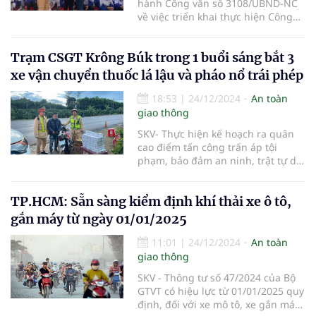
hành Công văn số 3108/UBND-NC
về việc triển khai thực hiện Công
điện số 132/CĐ-TTg ngày
12/12/2024 của Thủ tướng Chính
Trạm CSGT Krông Búk trong 1 buổi sáng bắt 3
phủ về nâng cao hiệu quả công tác
bảo đảm trật tự, an toàn giao
xe vận chuyển thuốc lá lậu và pháo nổ trái phép
thông (TTATGT).
18:53
|
24/12/2024
An toàn
giao thông
SKV- Thực hiện kế hoạch ra quân
cao điểm tấn công trấn áp tội
phạm, bảo đảm an ninh, trật tự dịp
Tết Nguyên đán Ất tỵ 2025 của
Công an tỉnh Đắk Lắk. Trong sáng
TP.HCM: Sẵn sàng kiểm định khí thải xe ô tô,
24/12, trạm Cảnh sát giao thông
Krông Búk thuộc phòng Cảnh sát
gắn máy từ ngày 01/01/2025
giao thông, Công an tỉnh Đắk Lắk
đã bắt 3 vụ vận chuyển 500 gói
11:01
|
24/12/2024
An toàn
thuốc lá lậu và hơn 28kg pháo nổ
giao thông
trái phép.
SKV - Thông tư số 47/2024 của Bộ
GTVT có hiệu lực từ 01/01/2025 quy
định, đối với xe mô tô, xe gắn máy