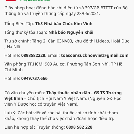
Giấy phép hoạt động báo chí điện tử số 397/GP-BTTTT của Bộ
thông tin và truyền thông cấp ngày 28/06/2021.
Tổng Biên Tập:
ThS Nhà báo Chúc Kim Vinh
Tổng thư ký tòa soạn:
Nhà báo Nguyễn Khải
Trụ sở chính: Tầng 2, Căn 03NV03, khu đô thị Lideco, Hoài Đức
, Hà Nội
Hotline:
0898582228
. Email:
toasoansuckhoeviet@gmail.com
Văn phòng TP.HCM: 909 Âu cơ, Phường Tân Sơn Nhì, TP Hồ
Chí Minh
Hotline:
0949.737.666
Cố vấn chuyên môn:
Thầy thuốc nhân dân - GS.TS Trương
Việt Bình
– Chủ tịch Hội Nam Y Việt Nam. (Nguyên GĐ Học
viện Y Dược học cổ truyền Việt Nam).
Lưu ý: Các bài viết về các bài thuốc chỉ có tính chất tham
khảo, không thay thế cho việc chẩn đoán hoặc điều trị.
Liên hệ hợp tác Truyền thông:
0898 582 228