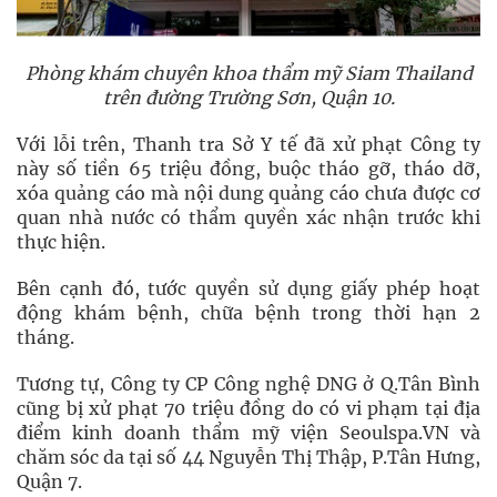
Phòng khám chuyên khoa thẩm mỹ Siam Thailand
trên đường Trường Sơn, Quận 10.
Với lỗi trên, Thanh tra Sở Y tế đã xử phạt Công ty
này số tiền 65 triệu đồng, buộc tháo gỡ, tháo dỡ,
xóa quảng cáo mà nội dung quảng cáo chưa được cơ
quan nhà nước có thẩm quyền xác nhận trước khi
thực hiện.
Bên cạnh đó, tước quyền sử dụng giấy phép hoạt
động khám bệnh, chữa bệnh trong thời hạn 2
tháng.
Tương tự, Công ty CP Công nghệ DNG ở Q.Tân Bình
cũng bị xử phạt 70 triệu đồng do có vi phạm tại địa
điểm kinh doanh thẩm mỹ viện Seoulspa.VN và
chăm sóc da tại số 44 Nguyễn Thị Thập, P.Tân Hưng,
Quận 7.