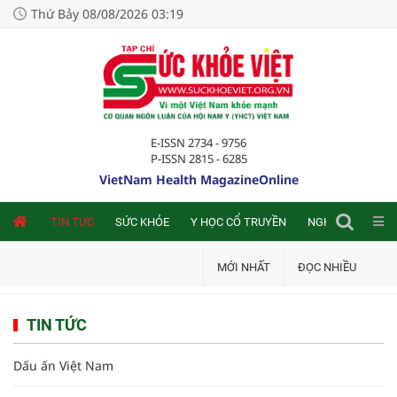
Thứ Bảy 08/08/2026 03:19
E-ISSN 2734 - 9756
P-ISSN 2815 - 6285
VietNam Health MagazineOnline
NLINE
TIN TỨC
SỨC KHỎE
Y HỌC CỔ TRUYỀN
NGHIÊN CỨU TRA
MỚI NHẤT
ĐỌC NHIỀU
TIN TỨC
Dấu ấn Việt Nam