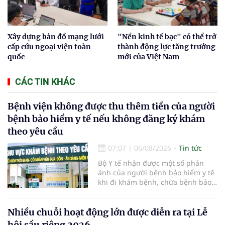
Xây dựng bản đồ mạng lưới
"Nền kinh tế bạc" có thể trở
cấp cứu ngoại viện toàn
thành động lực tăng trưởng
quốc
mới của Việt Nam
CÁC TIN KHÁC
Bệnh viện không được thu thêm tiền của người
bệnh bảo hiểm y tế nếu không đăng ký khám
theo yêu cầu
07:07
|
06/08/2026
Tin tức
Bộ Y tế nhận được một số phản
ánh của người bệnh bảo hiểm y tế
khi đi khám bệnh, chữa bệnh bảo
hiểm y tế đúng trình tự, thủ tục
quy định, không đăng ký khám
bệnh, chữa bệnh theo yêu cầu
Nhiều chuỗi hoạt động lớn được diễn ra tại Lễ
nhưng vẫn phải nộp thêm các chi
hội sầu riêng 2026