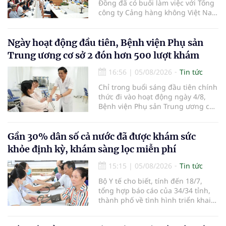
Đồng đã có buổi làm việc với Tổng
công ty Cảng hàng không Việt Nam
(ACV) và các hãng hàng không để
triển khai công tác xúc tiến và hợp
tác giữa tỉnh Lâm Đồng và ACV
Ngày hoạt động đầu tiên, Bệnh viện Phụ sản
trong việc phục hồi hoạt động
Trung ương cơ sở 2 đón hơn 500 lượt khám
hàng không, thúc đẩy mở mới các
đường bay nội địa và quốc tế.
16:56
|
05/08/2026
Tin tức
Chỉ trong buổi sáng đầu tiên chính
thức đi vào hoạt động ngày 4/8,
Bệnh viện Phụ sản Trung ương cơ
sở 2 đã tiếp đón hơn 500 lượt
người đến khám, điều trị và đón
em bé đầu tiên chào đời.
Gần 30% dân số cả nước đã được khám sức
khỏe định kỳ, khám sàng lọc miễn phí
15:15
|
05/08/2026
Tin tức
Bộ Y tế cho biết, tính đến 18/7,
tổng hợp báo cáo của 34/34 tỉnh,
thành phố về tình hình triển khai
khám sức khỏe định kỳ, khám sàng
lọc miễn phí cho người dân, ghi