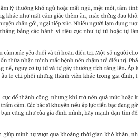
 tâm lý thường khó ngủ hoặc mất ngủ, mệt mỏi, tâm tính
hứng khác như mất cảm giác thèm ăn, mắc chứng đau khô
ện chăn gối, ngại tiếp xúc. Nhiều người lạm dụng rượu
 thẳng bằng các hành vi tiêu cực như tự tử hoặc tự là
n cảm xúc yếu đuối và trì hoãn điều trị. Một số người ch
ốn thừa nhận mình mắc bệnh nên chậm trễ điều trị. Phầ
nề, nguy cơ tự tử và tự gây thương tích tăng lên. Áp l
 âu lo chi phối những thành viên khác trong gia đình, t
tích cực để thành công, nhưng khi trở nên quá mức hoặc 
và trầm cảm. Các bác sĩ khuyên nếu áp lực tiền bạc đang g
 bạn cũng như của gia đình mình, hãy mạnh dạn tìm đế
h giúp mình tự vượt qua khoảng thời gian khó khăn, nh