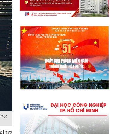
oáng
i trẻ