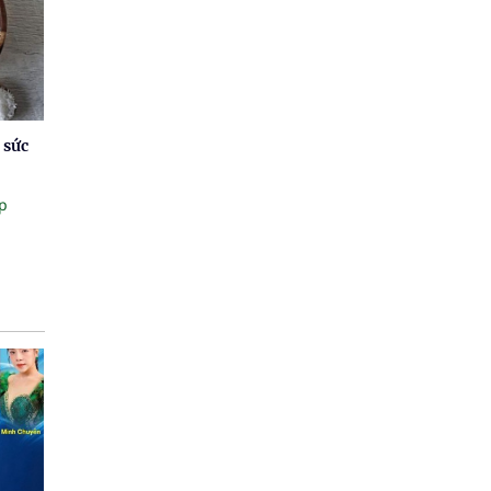
 sức
p