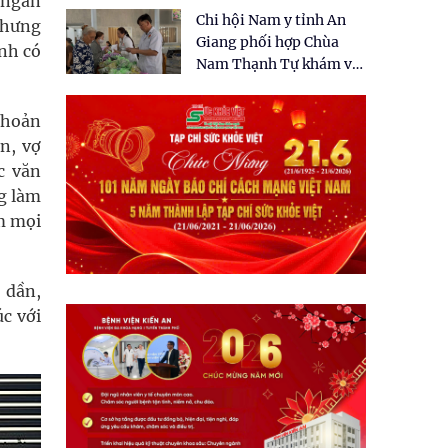
 ngân
tặng quà cho 150 người
Chi hội Nam y tỉnh An
dân tại xã Tân Tập
nhưng
Giang phối hợp Chùa
nh có
Nam Thạnh Tự khám và
cấp thuốc miễn phí cho
nhân dân
 khoản
n, vợ
c văn
g làm
m mọi
 dần,
úc với