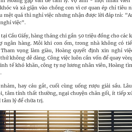
anh Hoàng gặp vấn đề tâm lý. Vợ anh - một nhân viên
khóc và xả giận vào chồng con vì cơ quan ép chỉ tiêu 
u mệt quá thì nghỉ việc nhưng nhận được lời đáp trả: "A
nghỉ việc".
tại Cầu Giấy, hàng tháng chi gần 50 triệu đồng cho các
 nợ ngân hàng. Mỗi khi con ốm, trong nhà không có tiề
 Tham vọng làm giàu, Hoàng quyết định xin nghỉ việ
 thứ không dễ dàng. Công việc luôn cần vốn để quay vòn
 Kinh tế khó khăn, công ty nợ lương nhân viên, Hoàng tì
.
 nhảm, hay cáu gắt, cuối cùng uống rượu giải sầu. Lâu
, tâm tính thất thường, ngại chuyện chăn gối, ít tiếp x
tâm lý để chữa trị.