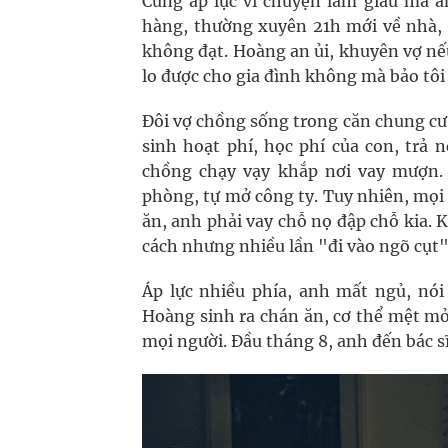
Cũng áp lực vì chuyện làm giàu mà 
hàng, thường xuyên 21h mới về nhà, 
không đạt. Hoàng an ủi, khuyên vợ nế
lo được cho gia đình không mà bảo tôi 
Đôi vợ chồng sống trong căn chung cư 
sinh hoạt phí, học phí của con, trả
chồng chạy vạy khắp nơi vay mượn.
phòng, tự mở công ty. Tuy nhiên, mọi
ăn, anh phải vay chỗ nọ đập chỗ kia.
cách nhưng nhiều lần "đi vào ngõ cụt"
Áp lực nhiều phía, anh mất ngủ, nói
Hoàng sinh ra chán ăn, cơ thể mệt mỏi
mọi người. Đầu tháng 8, anh đến bác sĩ 