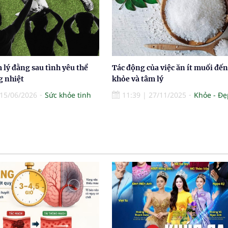
 lý đằng sau tình yêu thể
Tác động của việc ăn ít muối đến
g nhiệt
khỏe và tâm lý
15/06/2026
Sức khỏe tinh
11:39
|
27/11/2025
Khỏe - Đẹ