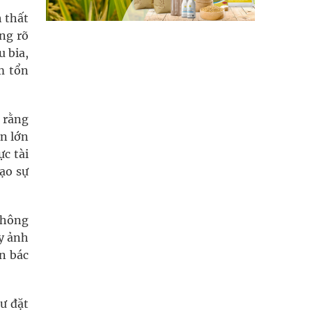
 thất
ng rõ
 bia,
m tổn
o rằng
n lớn
ực tài
ạo sự
không
ây ảnh
n bác
ư đặt