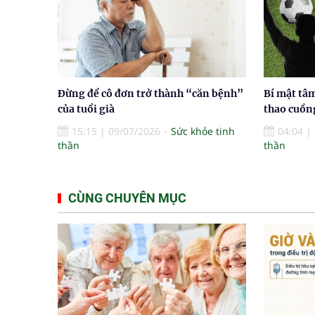
Đừng để cô đơn trở thành “căn bệnh”
Bí mật tâm
của tuổi già
thao cuồn
15:15
|
09/07/2026
Sức khỏe tinh
04:04
|
thần
thần
CÙNG CHUYÊN MỤC