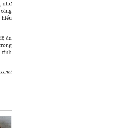
g, như
 căng
u hiểu
độ ăn
trong
e tinh
ss.net