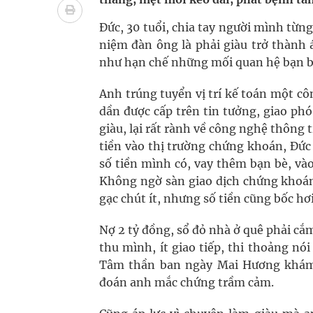
Tác Dụng Chống Kết Tập Tiểu Cầu Và Chống Đông
Đức, 30 tuổi, chia tay người mình từn
Quan Bằng Chứng Dược Lý Và Cơ Chế Phân Tử
niệm đàn ông là phải giàu trở thành 
như hạn chế những mối quan hệ bạn bè,
Xây dựng bản đồ mạng lưới cấp cứu ngoại viện t
Anh trúng tuyển vị trí kế toán một cô
Dự báo thời tiết ngày 08/8/2026: Bắc Bộ nắng nón
dần được cấp trên tin tưởng, giao ph
giàu, lại rất rành về công nghệ thông 
Đắk Lắk: Đẩy nhanh tiến độ khám sức khỏe định 
tiền vào thị trường chứng khoán, Đức
số tiền mình có, vay thêm bạn bè, và
Không ngờ sàn giao dịch chứng khoán
gạc chút ít, nhưng số tiền cũng bốc h
Nợ 2 tỷ đồng, sổ đỏ nhà ở quê phải cắ
thu mình, ít giao tiếp, thi thoảng n
Tâm thần ban ngày Mai Hương khám.
đoán anh mắc chứng trầm cảm.