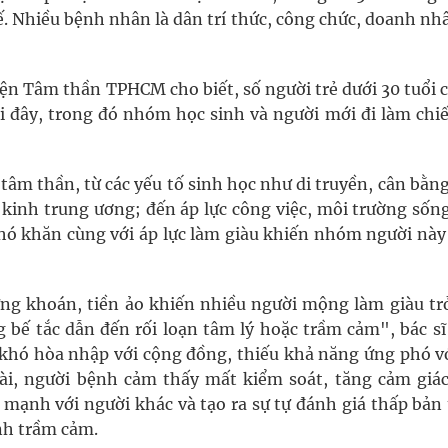
ế. Nhiều bệnh nhân là dân trí thức, công chức, doanh nh
ện Tâm thần TPHCM cho biết, số người trẻ dưới 30 tuổi 
 đây, trong đó nhóm học sinh và người mới đi làm chi
n tâm thần, từ các yếu tố sinh học như di truyền, cân bằn
 kinh trung ương; đến áp lực công việc, môi trường sống
khó khăn cùng với áp lực làm giàu khiến nhóm người này
ng khoán, tiền ảo khiến nhiều người mộng làm giàu tr
ng bế tắc dẫn đến rối loạn tâm lý hoặc trầm cảm", bác s
ẻ khó hòa nhập với cộng đồng, thiếu khả năng ứng phó vớ
dài, người bệnh cảm thấy mất kiểm soát, tăng cảm giác
 mạnh với người khác và tạo ra sự tự đánh giá thấp bản 
inh trầm cảm.