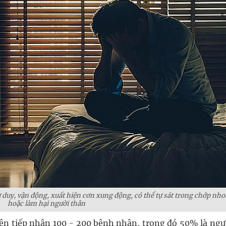
 duy, vận động, xuất hiện cơn xung động, có thể tự sát trong chớp nh
hoặc làm hại người thân
iện tiếp nhận 100 - 200 bệnh nhân, trong đó 50% là ngườ