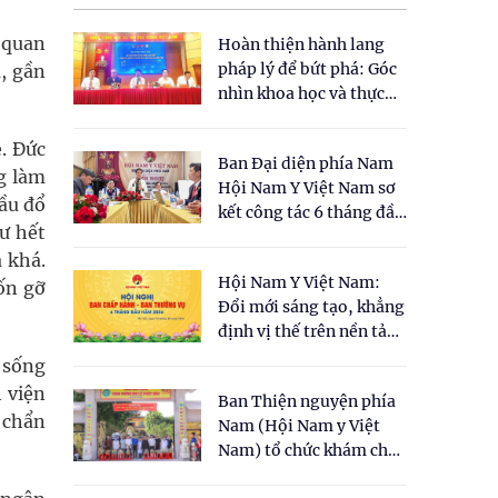
, quan
Hoàn thiện hành lang
pháp lý để bứt phá: Góc
, gần
nhìn khoa học và thực
tiễn tại Tọa đàm " Đề
xuất một số nội dung
è. Đức
Ban Đại diện phía Nam
cho Luật Y dược cổ
g làm
Hội Nam Y Việt Nam sơ
truyền Việt Nam"
đầu đổ
kết công tác 6 tháng đầu
ư hết
năm 2026
 khá.
Hội Nam Y Việt Nam:
ốn gỡ
Đổi mới sáng tạo, khẳng
định vị thế trên nền tảng
y học cổ truyền và khoa
n sống
học hiện đại
 viện
Ban Thiện nguyện phía
 chẩn
Nam (Hội Nam y Việt
Nam) tổ chức khám chữa
bệnh y học cổ truyền và