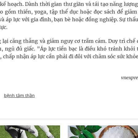
kế hoạch. Dành thời gian thư giãn và tái tạo năng lượn
ao gồm thiền, yoga, tập thể dục hoặc đọc sách để giảm
à áp lực với gia đình, bạn bè hoặc đồng nghiệp. Sự thấ
lực.
g lại căng thẳng và giảm nguy cơ trầm cảm. Duy trì chế 
 ngủ đủ giấc. "Áp lực tiền bạc là điều khó tránh khỏi 
 chấp nhận áp lực cần phải đi đôi với chăm sóc sức khỏ
vnexpre
bệnh tâm thần