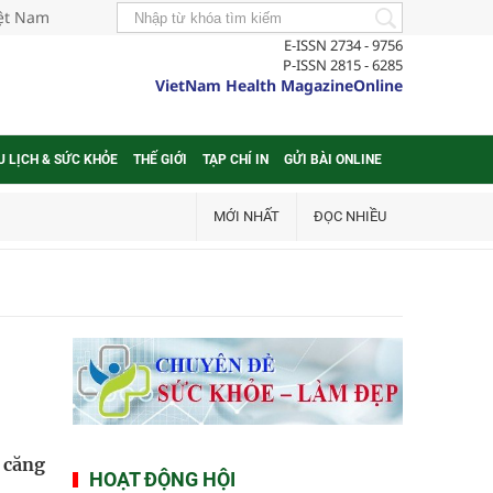
iệt Nam
E-ISSN 2734 - 9756
P-ISSN 2815 - 6285
VietNam Health MagazineOnline
U LỊCH & SỨC KHỎE
THẾ GIỚI
TẠP CHÍ IN
GỬI BÀI ONLINE
MỚI NHẤT
ĐỌC NHIỀU
 căng
HOẠT ĐỘNG HỘI