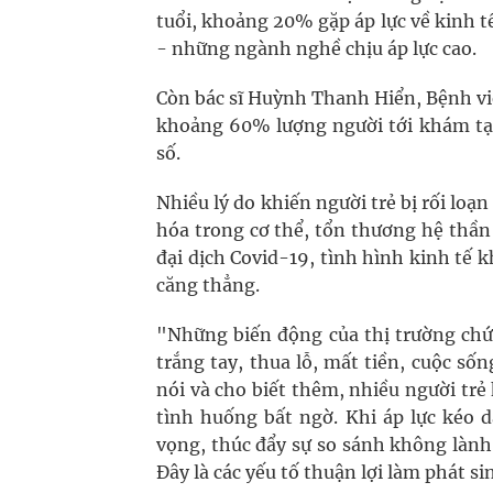
tuổi, khoảng 20% gặp áp lực về kinh t
- những ngành nghề chịu áp lực cao.
Còn bác sĩ Huỳnh Thanh Hiển, Bệnh vi
khoảng 60% lượng người tới khám tại
số.
Nhiều lý do khiến người trẻ bị rối loạ
hóa trong cơ thể, tổn thương hệ thần
đại dịch Covid-19, tình hình kinh tế 
căng thẳng.
"Những biến động của thị trường chứ
trắng tay, thua lỗ, mất tiền, cuộc số
nói và cho biết thêm, nhiều người tr
tình huống bất ngờ. Khi áp lực kéo 
vọng, thúc đẩy sự so sánh không lành
Đây là các yếu tố thuận lợi làm phát s