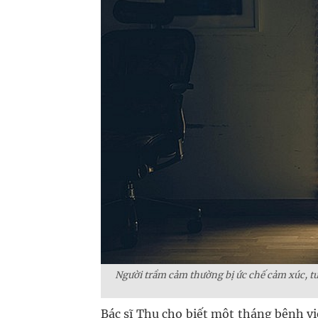
Người trầm cảm thường bị ức chế cảm xúc, tư
Bác sĩ Thu cho biết một tháng bệnh v