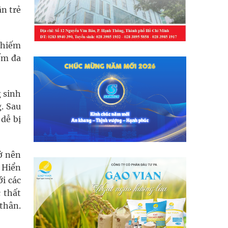
ân trẻ
chiếm
ếm đa
g sinh
. Sau
 dễ bị
ở nên
ĩ Hiển
i các
 thất
thân.