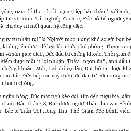
 Máu Của Các Loài Nhân Sâm (Panax Spp.): Tổng
g yêu 5 năm để theo đuổi "sự nghiệp bản thân". Với anh
áp lực vô hình. Tốt nghiệp đại học, Đức bỏ bê người yêu
 chỉ duy trì mối quan hệ công việc.
oàn quốc
ng ty tư nhân tại Hà Nội với mức lương khá so với bạn b
g, nhiệt độ cao nhất 35 độ
ó, không lâu được đề bạt lên chức phó phòng. Tham vọn
tin và sàn giao dịch, Đức đầu tư chứng khoán. Thời gian 
kỳ, khám sàng lọc cho người dân
 kiếm được một ít lợi nhuận. Thấy "ngon ăn", anh đầu t
o chứng khoán. Một, hai phi vụ đầu, Đức bỏ túi được kha
 lao dốc. Đức tiếp tục vay thêm để đầu tư với mong mu
ơi nhanh chóng.
m ngân hàng, Đức mất ngủ kéo dài, tìm đến rượu bia, dầ
ói nhảm. Đầu tháng 8, Đức được người thân đưa vào Bệnh
 Bác sĩ Trần Thị Hồng Thu, Phó Giám đốc Bệnh viện