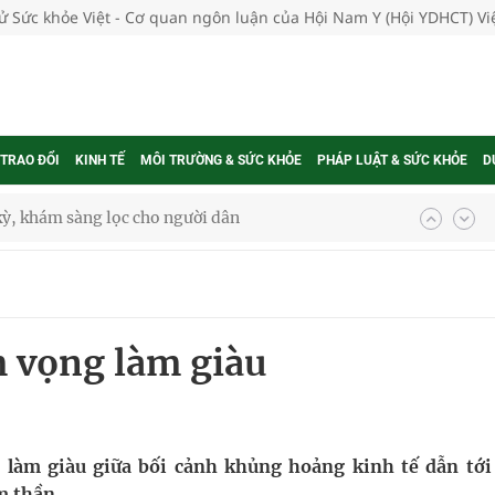
tử Sức khỏe Việt - Cơ quan ngôn luận của Hội Nam Y (Hội YDHCT) V
 TRAO ĐỔI
KINH TẾ
MÔI TRƯỜNG & SỨC KHỎE
PHÁP LUẬT & SỨC KHỎE
D
ông cực hiệu quả
 chuyên gia
 vọng làm giàu
nghiệm thực tế
ngừa ung thư
c, làm giàu giữa bối cảnh khủng hoảng kinh tế dẫn tới
m thần.