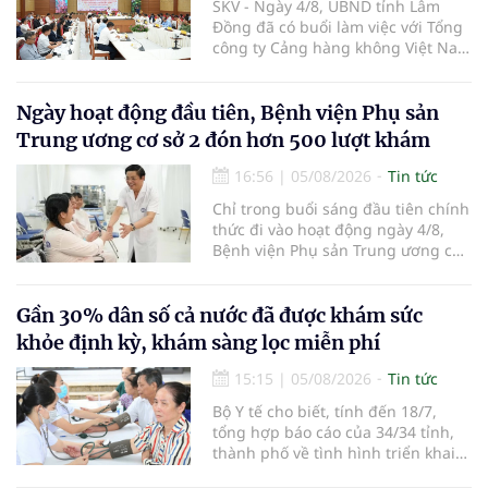
SKV - Ngày 4/8, UBND tỉnh Lâm
Đồng đã có buổi làm việc với Tổng
công ty Cảng hàng không Việt Nam
(ACV) và các hãng hàng không để
triển khai công tác xúc tiến và hợp
tác giữa tỉnh Lâm Đồng và ACV
Ngày hoạt động đầu tiên, Bệnh viện Phụ sản
trong việc phục hồi hoạt động
Trung ương cơ sở 2 đón hơn 500 lượt khám
hàng không, thúc đẩy mở mới các
đường bay nội địa và quốc tế.
16:56
|
05/08/2026
Tin tức
Chỉ trong buổi sáng đầu tiên chính
thức đi vào hoạt động ngày 4/8,
Bệnh viện Phụ sản Trung ương cơ
sở 2 đã tiếp đón hơn 500 lượt
người đến khám, điều trị và đón
em bé đầu tiên chào đời.
Gần 30% dân số cả nước đã được khám sức
khỏe định kỳ, khám sàng lọc miễn phí
15:15
|
05/08/2026
Tin tức
Bộ Y tế cho biết, tính đến 18/7,
tổng hợp báo cáo của 34/34 tỉnh,
thành phố về tình hình triển khai
khám sức khỏe định kỳ, khám sàng