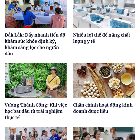
Đắk Lắk: Đẩy nhanh tiến độ
Nhiều lợi thế để nâng chất
khám sức khỏe định kỳ,
lượng y tế
khám sàng lọc cho người
dân
Vương Thành Công: Khi việc
Chấn chỉnh hoạt động kinh
học bắt đầu từ trải nghiệm
doanh dược liệu
thực tế