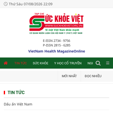
Thứ Sáu 07/08/2026 22:09
E-ISSN 2734 - 9756
P-ISSN 2815 - 6285
VietNam Health MagazineOnline
NLINE
TIN TỨC
SỨC KHỎE
Y HỌC CỔ TRUYỀN
NGHIÊN CỨU TRA
MỚI NHẤT
ĐỌC NHIỀU
TIN TỨC
Dấu ấn Việt Nam