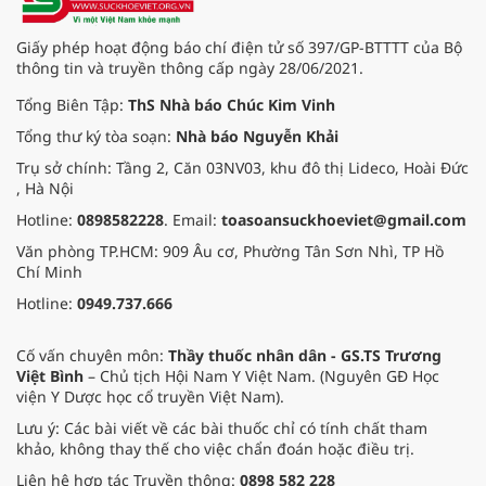
Giấy phép hoạt động báo chí điện tử số 397/GP-BTTTT của Bộ
thông tin và truyền thông cấp ngày 28/06/2021.
Tổng Biên Tập:
ThS Nhà báo Chúc Kim Vinh
Tổng thư ký tòa soạn:
Nhà báo Nguyễn Khải
Trụ sở chính: Tầng 2, Căn 03NV03, khu đô thị Lideco, Hoài Đức
, Hà Nội
Hotline:
0898582228
. Email:
toasoansuckhoeviet@gmail.com
Văn phòng TP.HCM: 909 Âu cơ, Phường Tân Sơn Nhì, TP Hồ
Chí Minh
Hotline:
0949.737.666
Cố vấn chuyên môn:
Thầy thuốc nhân dân - GS.TS Trương
Việt Bình
– Chủ tịch Hội Nam Y Việt Nam. (Nguyên GĐ Học
viện Y Dược học cổ truyền Việt Nam).
Lưu ý: Các bài viết về các bài thuốc chỉ có tính chất tham
khảo, không thay thế cho việc chẩn đoán hoặc điều trị.
Liên hệ hợp tác Truyền thông:
0898 582 228