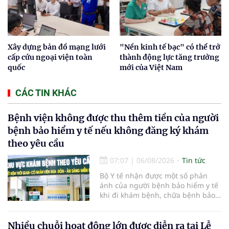
Xây dựng bản đồ mạng lưới
"Nền kinh tế bạc" có thể trở
cấp cứu ngoại viện toàn
thành động lực tăng trưởng
quốc
mới của Việt Nam
CÁC TIN KHÁC
Bệnh viện không được thu thêm tiền của người
bệnh bảo hiểm y tế nếu không đăng ký khám
theo yêu cầu
07:07
|
06/08/2026
Tin tức
Bộ Y tế nhận được một số phản
ánh của người bệnh bảo hiểm y tế
khi đi khám bệnh, chữa bệnh bảo
hiểm y tế đúng trình tự, thủ tục
quy định, không đăng ký khám
bệnh, chữa bệnh theo yêu cầu
Nhiều chuỗi hoạt động lớn được diễn ra tại Lễ