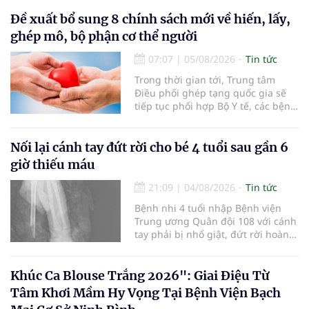
lọc miễn phí cho người dân, ghi
nhận 32.286.360 người, chiếm gần
Đề xuất bổ sung 8 chính sách mới về hiến, lấy,
30% dân số cả nước đã được khám
ghép mô, bộ phận cơ thể người
sức khỏe định kỳ năm nay.
07:07
|
05/08/2026
Tin tức
Trong thời gian tới, Trung tâm
Điều phối ghép tạng quốc gia sẽ
tiếp tục phối hợp Bộ Y tế, các bệnh
viện và các cơ quan liên quan để
mở rộng mạng lưới điều phối, tăng
cường truyền thông, hoàn thiện
Nối lại cánh tay đứt rời cho bé 4 tuổi sau gần 6
quy trình chuyên môn và hệ thống
giờ thiếu máu
pháp luật để thúc đẩy lĩnh vực
hiến và ghép mô tạng.
21:09
|
04/08/2026
Tin tức
Bệnh nhi 4 tuổi nhập Bệnh viện
Trung ương Quân đội 108 với cánh
tay phải bị nhổ giật, đứt rời hoàn
toàn do tai nạn giao thông. Dù
mạch máu, thần kinh bị tổn
thương nặng và thời gian thiếu
Khúc Ca Blouse Trắng 2026": Giai Điệu Từ
máu kéo dài, các bác sĩ đã tái lập
Tâm Khơi Mầm Hy Vọng Tại Bệnh Viện Bạch
tuần hoàn thành công sau ca vi