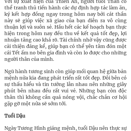
Với sự xuất hiện của Thiên Ấn, người tuổi Thân có
thể tranh thủ tiến hành các dự định hợp tác làm ăn,
ký kết hợp đồng ngay trong hôm nay bởi cát thần
này sẽ giúp việc xã giao của bạn diễn ra vô cùng
thuận lợi và suôn sẻ. Hầu hết các kế hoạch bạn thực
hiện trong hôm nay đều thu về kết quả tốt đẹp, lợi
nhuận tăng cao khá rõ. Tài chính nhờ vậy cũng được
cải thiện đáng kể, giúp bạn có thể yên tâm đón một
cái Tết ấm no bên gia đình và còn lo được cho những
người thân của mình.
Ngũ hành tương sinh còn giúp mối quan hệ giữa bản
mệnh nửa kia đang phát triển rất tốt đẹp. Đôi bên có
sự thấu hiểu và tin tưởng lẫn nhau nên những giây
phút bên nhau đều rất vui vẻ. Những bạn còn độc
thân thì không cần quá nóng vội, chắc chắn cơ hội
gặp gỡ một nửa sẽ sớm tới.
Tuổi Dậu
Ngày Tương Hình giáng mệnh, tuổi Dậu nên thực sự