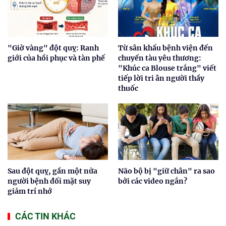
"Giờ vàng" đột quỵ: Ranh
Từ sân khấu bệnh viện đến
giới của hồi phục và tàn phế
chuyến tàu yêu thương:
"Khúc ca Blouse trắng" viết
tiếp lời tri ân người thầy
thuốc
Sau đột quỵ, gần một nửa
Não bộ bị "giữ chân" ra sao
người bệnh đối mặt suy
bởi các video ngắn?
giảm trí nhớ
CÁC TIN KHÁC