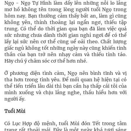
Ngọ - Ngọ Tự Hình làm dấy lên những nỗi lo lắng
mơ hồ không tên trong lòng người tuổi Ngọ trong
hôm nay. Bạn thường cảm thấy bất an, làm gì cũng
không yên, thỉnh thoảng lại ngẩn ngơ, thiếu tập
trung. Có thể do thời gian qua bạn đã làm việc quá
sức nhưng chưa dành thời gian nghỉ ngơi để có thể
lấy lại sức nên cơ thể cũng uể oải theo. Chất lượng
giấc ngủ không tốt những ngày này cũng khiến tinh
thần của bạn trở nên nhạy cảm và thiếu tỉnh táo.
Hãy chú ý chăm sóc cơ thể hơn nhé.
Ở phương diện tình cảm, Ngọ nên bình tĩnh và vị
tha hơn trong tình yêu. Để mối quan hệ hiện tại có
thể tiến triển lâu dài thì bạn cần hạ thấp cái tôi của
mình xuống và chịu lắng nghe, thấu hiểu hơn với
người ấy.
Tuổi Mùi
Có Lục Hợp độ mệnh, tuổi Mùi đón Tết trong tâm
trạng rất thoải mái. Đây là một ngày khá tươi sáng