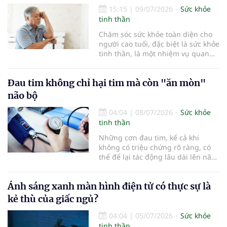
15:15
|
09/07/2026
Sức khỏe
tinh thần
Chăm sóc sức khỏe toàn diện cho
người cao tuổi, đặc biệt là sức khỏe
tinh thần, là một nhiệm vụ quan
trọng. Bên cạnh việc chăm lo dinh
dưỡng và phòng ngừa bệnh tật,
Đau tim không chỉ hại tim mà còn "ăn mòn"
một tinh thần tích cực sẽ giúp
người cao tuổi duy trì sự minh
não bộ
mẫn, giảm nguy cơ mắc bệnh mạn
tính và gắn kết hơn với gia đình,
04:04
|
08/07/2026
Sức khỏe
cộng đồng.
tinh thần
Những cơn đau tim, kể cả khi
không có triệu chứng rõ ràng, có
thể để lại tác động lâu dài lên não
bộ và làm tăng nguy cơ suy giảm
trí nhớ theo thời gian...
Ánh sáng xanh màn hình điện tử có thực sự là
kẻ thù của giấc ngủ?
04:04
|
05/07/2026
Sức khỏe
tinh thần