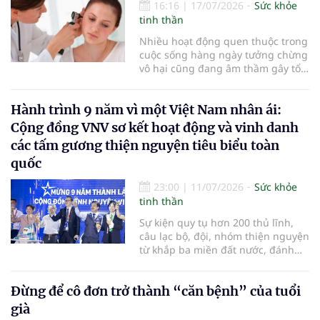
quan trọng giúp sống thọ.
16:16
|
17/07/2026
Sức khỏe
tinh thần
Nhiều hoạt động quen thuộc trong
cuộc sống hàng ngày tưởng chừng
vô hại cũng đang âm thầm gây tổn
thương cho đôi tai. Việc bảo vệ
thính giác từ sớm có thể giúp duy
Hành trình 9 năm vì một Việt Nam nhân ái:
trì khả năng nghe trong nhiều
thập kỷ sau này…
Cộng đồng VNV sơ kết hoạt động và vinh danh
các tấm gương thiện nguyện tiêu biểu toàn
quốc
23:00
|
11/07/2026
Sức khỏe
tinh thần
Sự kiện quy tụ hơn 200 thủ lĩnh,
câu lạc bộ, đội, nhóm thiện nguyện
từ khắp ba miền đất nước, đánh
dấu chặng đường gần một thập kỷ
bền bỉ kết nối yêu thương và chính
Đừng để cô đơn trở thành “căn bệnh” của tuổi
thức ra mắt Mạng lưới Hội viên
VNV hướng tới kỷ nguyên phát
già
triển bền vững