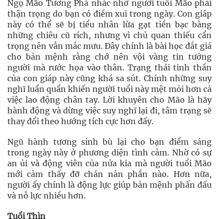
Ngọ Mão Tương Phá nhắc nhở người tuổi Mão phải
thận trọng do bạn có điềm xui trong ngày. Con giáp
này có thể sẽ bị tiểu nhân lừa gạt tiền bạc bằng
những chiêu cũ rích, nhưng vì chủ quan thiếu cẩn
trọng nên vẫn mắc mưu. Đây chính là bài học đắt giá
cho bản mệnh rằng chớ nên vội vàng tin tưởng
người mà rước họa vào thân. Trạng thái tinh thần
của con giáp này cũng khá sa sút. Chính những suy
nghĩ luẩn quẩn khiến người tuổi này mệt mỏi hơn cả
việc lao động chân tay. Lời khuyên cho Mão là hãy
hành động và dừng việc suy nghĩ lại đi, tâm trạng sẽ
thay đổi theo hướng tích cực hơn đấy.
Ngũ hành tương sinh bù lại cho bạn điểm sáng
trong ngày này ở phương diện tình cảm. Nhờ có sự
an ủi và động viên của nửa kia mà người tuổi Mão
mới cảm thấy đỡ chán nản phần nào. Hơn nữa,
người ấy chính là động lực giúp bản mệnh phấn đấu
và nỗ lực nhiều hơn.
Tuổi Thìn