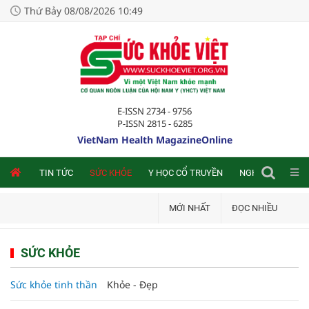
Thứ Bảy 08/08/2026 10:49
E-ISSN 2734 - 9756
P-ISSN 2815 - 6285
VietNam Health MagazineOnline
NLINE
TIN TỨC
SỨC KHỎE
Y HỌC CỔ TRUYỀN
NGHIÊN CỨU TRA
MỚI NHẤT
ĐỌC NHIỀU
SỨC KHỎE
Sức khỏe tinh thần
Khỏe - Đẹp