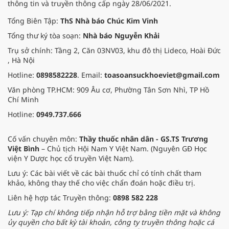
thông tin và truyền thông cấp ngày 28/06/2021.
Tổng Biên Tập:
ThS Nhà báo Chúc Kim Vinh
Tổng thư ký tòa soạn:
Nhà báo Nguyễn Khải
Trụ sở chính: Tầng 2, Căn 03NV03, khu đô thị Lideco, Hoài Đức
, Hà Nội
Hotline:
0898582228
. Email:
toasoansuckhoeviet@gmail.com
Văn phòng TP.HCM: 909 Âu cơ, Phường Tân Sơn Nhì, TP Hồ
Chí Minh
Hotline:
0949.737.666
Cố vấn chuyên môn:
Thầy thuốc nhân dân - GS.TS Trương
Việt Bình
– Chủ tịch Hội Nam Y Việt Nam. (Nguyên GĐ Học
viện Y Dược học cổ truyền Việt Nam).
Lưu ý: Các bài viết về các bài thuốc chỉ có tính chất tham
khảo, không thay thế cho việc chẩn đoán hoặc điều trị.
Liên hệ hợp tác Truyền thông:
0898 582 228
Lưu ý: Tạp chí không tiếp nhận hỗ trợ bằng tiền mặt và không
ủy quyền cho bất kỳ tài khoản, công ty truyền thông hoặc cá