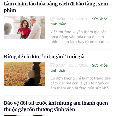
Làm chậm lão hóa bằng cách đi bảo tàng, xem
cấp cứu kịp thời. Mỗi phút trôi qua
khi xảy ra đột quỵ, gần 2 triệu tế
phim
bào não có thể bị hủy hoại không
thể phục hồi. Vì vậy, việc rút ngắn
04:04
|
27/07/2026
Sức khỏe
thời gian cấp cứu, tái thông mạch
tinh thần
máu não trong “thời gian vàng” có
Việc thường xuyên tham gia các
ý nghĩa quyết định đến khả năng
hoạt động văn hóa như đi xem
sống còn cũng như chất lượng
phim, xem kịch hay tham quan bảo
cuộc sống sau điều trị.
tàng không chỉ mang lại niềm vui
mà còn được chứng minh có thể
Đừng để cô đơn “rút ngắn” tuổi già
cải thiện sức khỏe tinh thần và
tăng cường sự gắn kết xã hội ở
07:07
|
25/07/2026
Sức khỏe
người cao tuổi…
tinh thần
Cô đơn không chỉ là một trạng thái
cảm xúc mà còn là yếu tố nguy cơ
âm thầm ảnh hưởng đến sức khỏe
và tuổi thọ của NCT. Bên cạnh chế
độ dinh dưỡng, vận động hợp lý
Bảo vệ đôi tai trước khi những âm thanh quen
hay kiểm soát bệnh mạn tính; duy
trì sự gắn kết với gia đình và cộng
thuộc gây tổn thương vĩnh viễn
đồng cũng là một “liều thuốc”