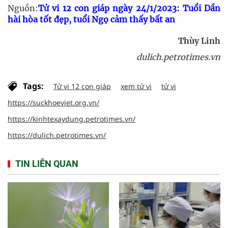
Nguồn:
Tử vi 12 con giáp ngày 24/1/2023: Tuổi Dần
hài hòa tốt đẹp, tuổi Ngọ cảm thấy bất an
Thùy Linh
dulich.petrotimes.vn
Tags:
Tử vi 12 con giáp
xem tử vi
tử vi
https://suckhoeviet.org.vn/
https://kinhtexaydung.petrotimes.vn/
https://dulich.petrotimes.vn/
TIN LIÊN QUAN