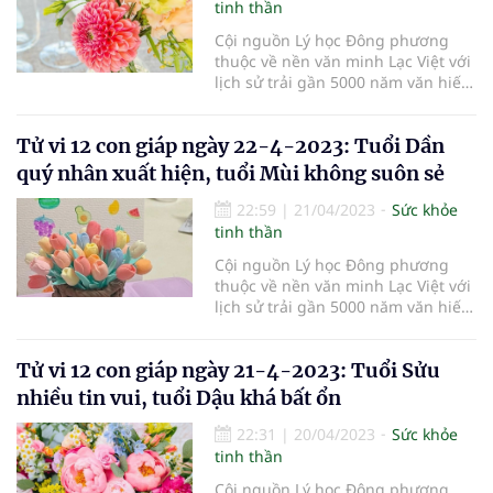
tinh thần
Cội nguồn Lý học Đông phương
thuộc về nền văn minh Lạc Việt với
lịch sử trải gần 5000 năm văn hiến,
thuyết Âm Dương Ngũ hành đã
chứng tỏ là một học thuyết khoa
Tử vi 12 con giáp ngày 22-4-2023: Tuổi Dần
học nhất quán, hoàn chỉnh, có tính
hợp lý nội tại, tính quy luật và tính
quý nhân xuất hiện, tuổi Mùi không suôn sẻ
khách quan, miêu tả cu
22:59
|
21/04/2023
Sức khỏe
tinh thần
Cội nguồn Lý học Đông phương
thuộc về nền văn minh Lạc Việt với
lịch sử trải gần 5000 năm văn hiến,
thuyết Âm Dương Ngũ hành đã
chứng tỏ là một học thuyết khoa
Tử vi 12 con giáp ngày 21-4-2023: Tuổi Sửu
học nhất quán, hoàn chỉnh, có tính
hợp lý nội tại, tính quy luật và tính
nhiều tin vui, tuổi Dậu khá bất ổn
khách quan, miêu tả cu
22:31
|
20/04/2023
Sức khỏe
tinh thần
Cội nguồn Lý học Đông phương