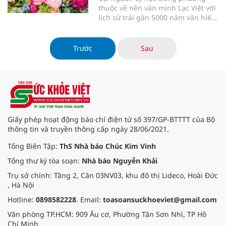
thuộc về nền văn minh Lạc Việt với
lịch sử trải gần 5000 năm văn hiến,
thuyết Âm Dương Ngũ hành đã
chứng tỏ là một học thuyết khoa
học nhất quán, hoàn chỉnh, có tính
Trước
Sau
hợp lý nội tại, tính quy luật và tính
khách quan, miêu tả cu
Giấy phép hoạt động báo chí điện tử số 397/GP-BTTTT của Bộ
thông tin và truyền thông cấp ngày 28/06/2021.
Tổng Biên Tập:
ThS Nhà báo Chúc Kim Vinh
Tổng thư ký tòa soạn:
Nhà báo Nguyễn Khải
Trụ sở chính: Tầng 2, Căn 03NV03, khu đô thị Lideco, Hoài Đức
, Hà Nội
Hotline:
0898582228
. Email:
toasoansuckhoeviet@gmail.com
Văn phòng TP.HCM: 909 Âu cơ, Phường Tân Sơn Nhì, TP Hồ
Chí Minh