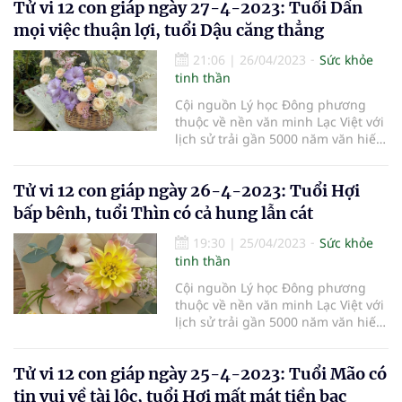
Tử vi 12 con giáp ngày 27-4-2023: Tuổi Dần
học nhất quán, hoàn chỉnh, có tính
hợp lý nội tại, tính quy luật và tính
mọi việc thuận lợi, tuổi Dậu căng thẳng
khách quan, miêu tả cu
21:06
|
26/04/2023
Sức khỏe
tinh thần
Cội nguồn Lý học Đông phương
thuộc về nền văn minh Lạc Việt với
lịch sử trải gần 5000 năm văn hiến,
thuyết Âm Dương Ngũ hành đã
chứng tỏ là một học thuyết khoa
Tử vi 12 con giáp ngày 26-4-2023: Tuổi Hợi
học nhất quán, hoàn chỉnh, có tính
hợp lý nội tại, tính quy luật và tính
bấp bênh, tuổi Thìn có cả hung lẫn cát
khách quan, miêu tả cu
19:30
|
25/04/2023
Sức khỏe
tinh thần
Cội nguồn Lý học Đông phương
thuộc về nền văn minh Lạc Việt với
lịch sử trải gần 5000 năm văn hiến,
thuyết Âm Dương Ngũ hành đã
chứng tỏ là một học thuyết khoa
Tử vi 12 con giáp ngày 25-4-2023: Tuổi Mão có
học nhất quán, hoàn chỉnh, có tính
hợp lý nội tại, tính quy luật và tính
tin vui về tài lộc, tuổi Hợi mất mát tiền bạc