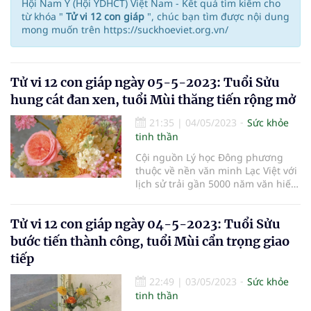
Hội Nam Y (Hội YDHCT) Việt Nam - Kết quả tìm kiếm cho
từ khóa "
Tử vi 12 con giáp
", chúc bạn tìm được nội dung
mong muốn trên https://suckhoeviet.org.vn/
Tử vi 12 con giáp ngày 05-5-2023: Tuổi Sửu
hung cát đan xen, tuổi Mùi thăng tiến rộng mở
21:35
|
04/05/2023
Sức khỏe
tinh thần
Cội nguồn Lý học Đông phương
thuộc về nền văn minh Lạc Việt với
lịch sử trải gần 5000 năm văn hiến,
thuyết Âm Dương Ngũ hành đã
chứng tỏ là một học thuyết khoa
Tử vi 12 con giáp ngày 04-5-2023: Tuổi Sửu
học nhất quán, hoàn chỉnh, có tính
hợp lý nội tại, tính quy luật và tính
bước tiến thành công, tuổi Mùi cẩn trọng giao
khách quan, miêu tả cu
tiếp
22:49
|
03/05/2023
Sức khỏe
tinh thần