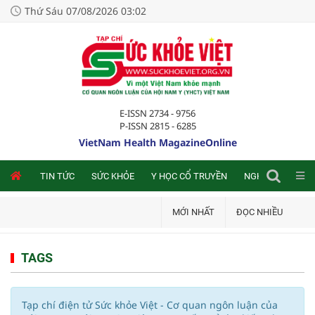
Thứ Sáu 07/08/2026 03:02
E-ISSN 2734 - 9756
P-ISSN 2815 - 6285
VietNam Health MagazineOnline
NLINE
TIN TỨC
SỨC KHỎE
Y HỌC CỔ TRUYỀN
NGHIÊN CỨU TRA
MỚI NHẤT
ĐỌC NHIỀU
TAGS
Tạp chí điện tử Sức khỏe Việt - Cơ quan ngôn luận của