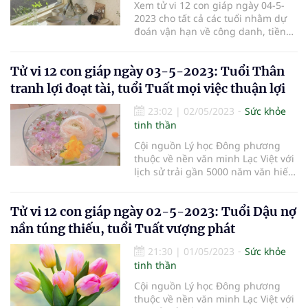
Xem tử vi 12 con giáp ngày 04-5-
2023 cho tất cả các tuổi nhằm dự
đoán vận hạn về công danh, tiền
bạc, tình duyên, sức khỏe.
Tử vi 12 con giáp ngày 03-5-2023: Tuổi Thân
tranh lợi đoạt tài, tuổi Tuất mọi việc thuận lợi
23:02
|
02/05/2023
Sức khỏe
tinh thần
Cội nguồn Lý học Đông phương
thuộc về nền văn minh Lạc Việt với
lịch sử trải gần 5000 năm văn hiến,
thuyết Âm Dương Ngũ hành đã
chứng tỏ là một học thuyết khoa
Tử vi 12 con giáp ngày 02-5-2023: Tuổi Dậu nợ
học nhất quán, hoàn chỉnh, có tính
hợp lý nội tại, tính quy luật và tính
nần túng thiếu, tuổi Tuất vượng phát
khách quan, miêu tả cu
21:30
|
01/05/2023
Sức khỏe
tinh thần
Cội nguồn Lý học Đông phương
thuộc về nền văn minh Lạc Việt với