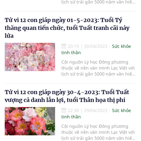
lịch sử trải gần 5000 năm văn hiến,
thuyết Âm Dương Ngũ hành đã
chứng tỏ là một học thuyết khoa
Tử vi 12 con giáp ngày 01-5-2023: Tuổi Tý
học nhất quán, hoàn chỉnh, có tính
hợp lý nội tại, tính quy luật và tính
thăng quan tiến chức, tuổi Tuất tranh cãi nảy
khách quan, miêu tả cu
lửa
20:19
|
30/04/2023
Sức khỏe
tinh thần
Cội nguồn Lý học Đông phương
thuộc về nền văn minh Lạc Việt với
lịch sử trải gần 5000 năm văn hiến,
thuyết Âm Dương Ngũ hành đã
chứng tỏ là một học thuyết khoa
Tử vi 12 con giáp ngày 30-4-2023: Tuổi Tuất
học nhất quán, hoàn chỉnh, có tính
hợp lý nội tại, tính quy luật và tính
vượng cả danh lẫn lợi, tuổi Thân họa thị phi
khách quan, miêu tả cu
22:30
|
29/04/2023
Sức khỏe
tinh thần
Cội nguồn Lý học Đông phương
thuộc về nền văn minh Lạc Việt với
lịch sử trải gần 5000 năm văn hiến,