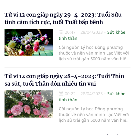
thuyết Âm Dương Ngũ hành đã
chứng tỏ là một học thuyết khoa
Tử vi 12 con giáp ngày 29-4-2023: Tuổi Sửu
học nhất quán, hoàn chỉnh, có tính
hợp lý nội tại, tính quy luật và tính
tình cảm tích cực, tuổi Tuất bấp bênh
khách quan, miêu tả cu
20:47
|
28/04/2023
Sức khỏe
tinh thần
Cội nguồn Lý học Đông phương
thuộc về nền văn minh Lạc Việt với
lịch sử trải gần 5000 năm văn hiến,
thuyết Âm Dương Ngũ hành đã
chứng tỏ là một học thuyết khoa
Tử vi 12 con giáp ngày 28-4-2023: Tuổi Thìn
học nhất quán, hoàn chỉnh, có tính
hợp lý nội tại, tính quy luật và tính
sa sút, tuổi Thân đón nhiều tin vui
khách quan, miêu tả cu
00:22
|
28/04/2023
Sức khỏe
tinh thần
Cội nguồn Lý học Đông phương
thuộc về nền văn minh Lạc Việt với
lịch sử trải gần 5000 năm văn hiến,
thuyết Âm Dương Ngũ hành đã
chứng tỏ là một học thuyết khoa