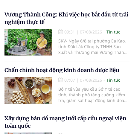
hiện đại, công bằng, chất lượng,
hiệu quả và hội nhập quốc tế.
Vương Thành Công: Khi việc học bắt đầu từ trải
nghiệm thực tế
09:31
|
07/08/2026
Tin tức
SKV- Ngày 6/8 tại phường Ea Kao,
tỉnh Đắk Lắk Công ty TNHH Sản
xuất và Thương mại Vương Thành
Công vừa tổ chức lớp chia sẻ kiến
thức cà phê cấp tốc VTC 13, với sự
tham gia của các chủ doanh
Chấn chỉnh hoạt động kinh doanh dược liệu
nghiệp, chủ quán cà phê, hợp tác
07:07
|
07/08/2026
Tin tức
xã, người làm nông nghiệp và
những người yêu thích cà phê.
Bộ Y tế vừa yêu cầu Sở Y tế các
tỉnh, thành phố tăng cường kiểm
tra, giám sát hoạt động kinh doanh
dược liệu, tập trung vào các cơ sở
bán lẻ dược liệu, thuốc cổ truyền.
Xây dựng bản đồ mạng lưới cấp cứu ngoại viện
toàn quốc