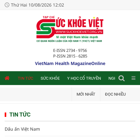
Thứ Hai 10/08/2026 12:02
E-ISSN 2734 - 9756
P-ISSN 2815 - 6285
VietNam Health MagazineOnline
NLINE
TIN TỨC
SỨC KHỎE
Y HỌC CỔ TRUYỀN
NGHIÊN CỨU TRA
MỚI NHẤT
ĐỌC NHIỀU
TIN TỨC
Dấu ấn Việt Nam