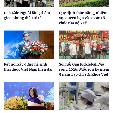
Đắk Lắk: Người lặng thầm
Quy định chức năng, nhiệm
gieo những điều tử tế
vụ, quyền hạn và cơ cấu tổ
chức của Bộ Y tế
Kết nối xây dựng hệ sinh
Sôi nổi Giải Pickleball Mở
thái dược Việt Nam hiện đại
rộng 2026: Mốc son kỷ niệm
5 năm Tạp chí Sức Khỏe Việt