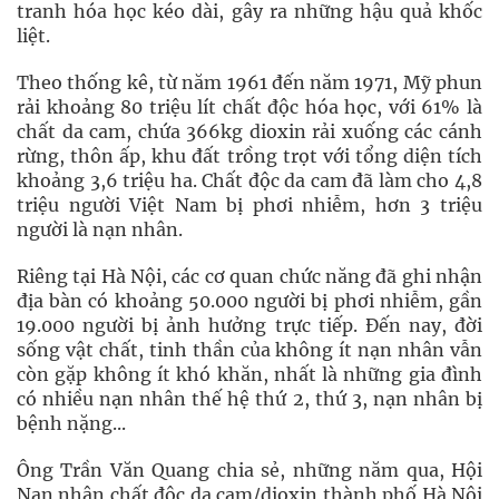
tranh hóa học kéo dài, gây ra những hậu quả khốc
liệt.
Theo thống kê, từ năm 1961 đến năm 1971, Mỹ phun
rải khoảng 80 triệu lít chất độc hóa học, với 61% là
chất da cam, chứa 366kg dioxin rải xuống các cánh
rừng, thôn ấp, khu đất trồng trọt với tổng diện tích
khoảng 3,6 triệu ha. Chất độc da cam đã làm cho 4,8
triệu người Việt Nam bị phơi nhiễm, hơn 3 triệu
người là nạn nhân.
Riêng tại Hà Nội, các cơ quan chức năng đã ghi nhận
địa bàn có khoảng 50.000 người bị phơi nhiễm, gần
19.000 người bị ảnh hưởng trực tiếp. Đến nay, đời
sống vật chất, tinh thần của không ít nạn nhân vẫn
còn gặp không ít khó khăn, nhất là những gia đình
có nhiều nạn nhân thế hệ thứ 2, thứ 3, nạn nhân bị
bệnh nặng...
Ông Trần Văn Quang chia sẻ, những năm qua, Hội
Nạn nhân chất độc da cam/dioxin thành phố Hà Nội