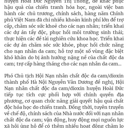
huyện Hoài Đức Nguyễn Thị Thông, để khắc phục
hậu quả của chiến tranh hóa học, ngoài việc ban
hành các chủ trương, chính sách, hàng năm Chính
phủ Việt Nam đã chi nhiều khoản kinh phí lớn để trợ
cấp, chăm sóc sức khoẻ cho các nạn nhân; triển khai
các dự án tẩy độc, phục hồi môi trường sinh thái;
thực hiện các đề tài nghiên cứu khoa học. Triển khai
các dự án chăm sóc sức khỏe, phục hồi chức năng
cho nạn nhân da cam; hỗ trợ một số vùng đặc biệt
khó khăn do bị ảnh hưởng nặng nề của chất độc da
cam; trợ cấp hàng tháng cho các nạn nhân da cam...
Phó Chủ tịch Hội Nạn nhân chất độc da cam/dioxin
thành phố Hà Nội Nguyễn Văn Dương đề nghị, Hội
Nạn nhân chất độc da cam/dioxin huyện Hoài Đức
tiếp tục tích cực phối hợp với chính quyền địa
phương, cơ quan chức năng giải quyết hậu quả chất
độc hóa học do chiến tranh. Đồng thời, tuyên truyền
về chế độ, chính sách của Nhà nước đối với nạn nhân
chất độc da cam; vận động, huy động mọi nguồn lực
xã hội ủng hộ để có thêm nhiều hoạt động chăm lo