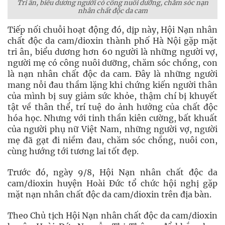
Tri ân, biểu dương người có công nuôi dưỡng, chăm sóc nạn
nhân chất độc da cam
Tiếp nối chuỗi hoạt động đó, dịp này, Hội Nạn nhân
chất độc da cam/dioxin thành phố Hà Nội gặp mặt
tri ân, biểu dương hơn 60 người là những người vợ,
người mẹ có công nuôi dưỡng, chăm sóc chồng, con
là nạn nhân chất độc da cam. Đây là những người
mang nỗi đau thầm lặng khi chứng kiến người thân
của mình bị suy giảm sức khỏe, thậm chí bị khuyết
tật về thân thể, trí tuệ do ảnh hưởng của chất độc
hóa học. Nhưng với tinh thần kiên cường, bất khuất
của người phụ nữ Việt Nam, những người vợ, người
mẹ đã gạt đi niềm đau, chăm sóc chồng, nuôi con,
cùng hướng tới tương lai tốt đẹp.
Trước đó, ngày 9/8, Hội Nạn nhân chất độc da
cam/dioxin huyện Hoài Đức tổ chức hội nghị gặp
mặt nạn nhân chất độc da cam/dioxin trên địa bàn.
Theo Chủ tịch Hội Nạn nhân chất độc da cam/dioxin