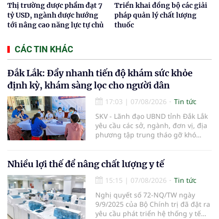
Thị trường dược phẩm đạt 7
Triển khai đồng bộ các giải
tỷ USD, ngành dược hướng
pháp quản lý chất lượng
tới nâng cao năng lực tự chủ
thuốc
CÁC TIN KHÁC
Đắk Lắk: Đẩy nhanh tiến độ khám sức khỏe
định kỳ, khám sàng lọc cho người dân
17:03
|
07/08/2026
Tin tức
SKV - Lãnh đạo UBND tỉnh Đắk Lắk
yêu cầu các sở, ngành, đơn vị, địa
phương tập trung tháo gỡ khó
khăn để hoàn thành cơ bản việc
khám sức khỏe định kỳ và khám
sàng lọc cho 100% người dân trên
Nhiều lợi thế để nâng chất lượng y tế
địa bàn tỉnh trong tháng 10/2026.
15:15
|
07/08/2026
Tin tức
Nghị quyết số 72-NQ/TW ngày
9/9/2025 của Bộ Chính trị đã đặt ra
yêu cầu phát triển hệ thống y tế