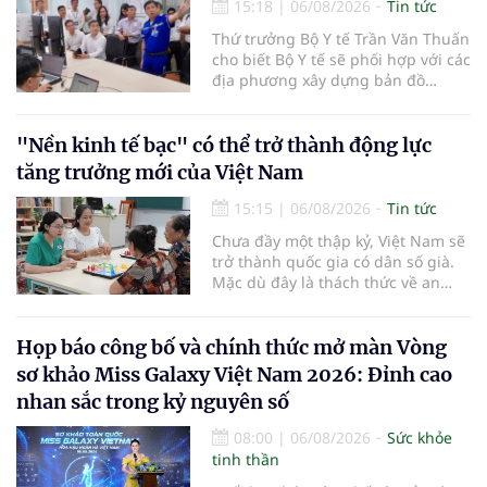
15:18
|
06/08/2026
Tin tức
Thứ trưởng Bộ Y tế Trần Văn Thuấn
cho biết Bộ Y tế sẽ phối hợp với các
địa phương xây dựng bản đồ
mạng lưới cấp cứu ngoại viện,
đồng thời chuẩn hóa đào tạo, hoàn
thiện cơ chế tài chính và đa dạng
"Nền kinh tế bạc" có thể trở thành động lực
hóa phương tiện nhằm nâng cao
tăng trưởng mới của Việt Nam
năng lực cấp cứu trước viện trên
phạm vi cả nước.
15:15
|
06/08/2026
Tin tức
Chưa đầy một thập kỷ, Việt Nam sẽ
trở thành quốc gia có dân số già.
Mặc dù đây là thách thức về an
sinh xã hội, tuy nhiên cũng mở ra
"nền kinh tế bạc", lĩnh vực dự báo
có giá trị hàng tỷ USD.
Họp báo công bố và chính thức mở màn Vòng
sơ khảo Miss Galaxy Việt Nam 2026: Đỉnh cao
nhan sắc trong kỷ nguyên số
08:00
|
06/08/2026
Sức khỏe
tinh thần