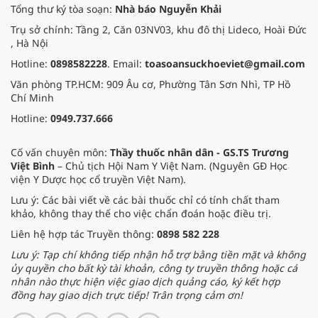
Tổng thư ký tòa soạn:
Nhà báo Nguyễn Khải
Trụ sở chính: Tầng 2, Căn 03NV03, khu đô thị Lideco, Hoài Đức
, Hà Nội
Hotline:
0898582228
. Email:
toasoansuckhoeviet@gmail.com
Văn phòng TP.HCM: 909 Âu cơ, Phường Tân Sơn Nhì, TP Hồ
Chí Minh
Hotline:
0949.737.666
Cố vấn chuyên môn:
Thầy thuốc nhân dân - GS.TS Trương
Việt Bình
– Chủ tịch Hội Nam Y Việt Nam. (Nguyên GĐ Học
viện Y Dược học cổ truyền Việt Nam).
Lưu ý: Các bài viết về các bài thuốc chỉ có tính chất tham
khảo, không thay thế cho việc chẩn đoán hoặc điều trị.
Liên hệ hợp tác Truyền thông:
0898 582 228
Lưu ý: Tạp chí không tiếp nhận hỗ trợ bằng tiền mặt và không
ủy quyền cho bất kỳ tài khoản, công ty truyền thông hoặc cá
nhân nào thực hiện việc giao dịch quảng cáo, ký kết hợp
đồng hay giao dịch trực tiếp! Trân trọng cảm ơn!