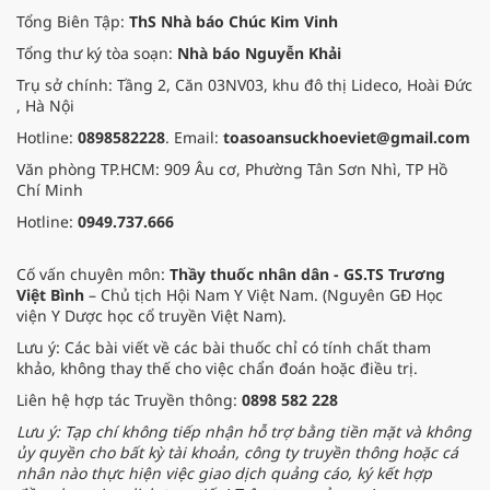
Euromoney, FinanceAsia và Global
Tổng Biên Tập:
ThS Nhà báo Chúc Kim Vinh
Finance.
Tổng thư ký tòa soạn:
Nhà báo Nguyễn Khải
Trụ sở chính: Tầng 2, Căn 03NV03, khu đô thị Lideco, Hoài Đức
, Hà Nội
Hotline:
0898582228
. Email:
toasoansuckhoeviet@gmail.com
Văn phòng TP.HCM: 909 Âu cơ, Phường Tân Sơn Nhì, TP Hồ
Chí Minh
Hotline:
0949.737.666
Cố vấn chuyên môn:
Thầy thuốc nhân dân - GS.TS Trương
Việt Bình
– Chủ tịch Hội Nam Y Việt Nam. (Nguyên GĐ Học
viện Y Dược học cổ truyền Việt Nam).
Lưu ý: Các bài viết về các bài thuốc chỉ có tính chất tham
khảo, không thay thế cho việc chẩn đoán hoặc điều trị.
Liên hệ hợp tác Truyền thông:
0898 582 228
Lưu ý: Tạp chí không tiếp nhận hỗ trợ bằng tiền mặt và không
ủy quyền cho bất kỳ tài khoản, công ty truyền thông hoặc cá
nhân nào thực hiện việc giao dịch quảng cáo, ký kết hợp