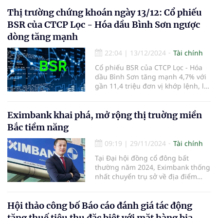
khích người dân gửi tiết kiệm và hỗ
trợ nguồn vốn cho nền kinh tế.
Thị trường chứng khoán ngày 13/12: Cổ phiếu
BSR của CTCP Lọc - Hóa dầu Bình Sơn ngược
dòng tăng mạnh
22:04
|
13/12/2024
Tài chính
Cổ phiếu BSR của CTCP Lọc - Hóa
dầu Bình Sơn tăng mạnh 4,7% với
gần 11,4 triệu đơn vị khớp lệnh, là
điểm sáng của phiên.
Eximbank khai phá, mở rộng thị truờng miền
Bắc tiềm năng
09:19
|
29/11/2024
Tài chính
Tại Đại hội đồng cổ đông bất
thường năm 2024, Eximbank thống
nhất chuyển trụ sở về địa điểm
mới là số 27-29 Lý Thái Tổ, phường
Lý Thái Tổ, quận Hoàn Kiếm, TP Hà
Nội.
Hội thảo công bố Báo cáo đánh giá tác động
tăng thuế tiêu thụ đặc biệt với mặt hàng bia