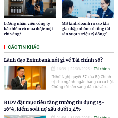
Lương nhân viên công ty
MB kinh doanh ra sao khi
bảo hiểm có mua được một
gia nhập nhóm có tổng tài
chỉ vàng?
sản vượt 1 triệu tỷ đồng?
CÁC TIN KHÁC
Lãnh đạo Eximbank nói gì về Tài chính số?
16:39
|
22/03/2025
Tài chính
"Nhờ Nghị quyết 57 của Bộ Chính
trị cho ngành ngân hàng có cơ hội.
Chúng tôi sẵn sàng đầu tư vào
công nghệ, tài chính số, tài chính
hóa và AI" - ông Trần Anh Thắng,
thành viên HĐQT Ngân hàng TMCP
BIDV đặt mục tiêu tăng trưởng tín dụng 15-
Eximbank nhấn mạnh.
16%, kiểm soát nợ xấu dưới 1,4%
21:56
|
16/03/2025
Tài chính