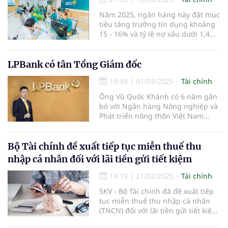
Năm 2025, ngân hàng này đặt mục
tiêu tăng trưởng tín dụng khoảng
15 - 16% và tỷ lệ nợ xấu dưới 1,4%.
Ngân hàng cũng dự kiến tăng vốn
thông qua việc chi trả cổ tức bằng
cổ phiếu từ nguồn ợi nhuận sau
LPBank có tân Tổng Giám đốc
thuế, sau trích lập các quỹ năm
19:49
|
01/03/2025
Tài chính
2023.
Ông Vũ Quốc Khánh có 6 năm gắn
bó với Ngân hàng Nông nghiệp và
Phát triển nông thôn Việt Nam
(Agribank) và 17 năm công tác tại
LPBank.
Bộ Tài chính đề xuất tiếp tục miễn thuế thu
nhập cá nhân đối với lãi tiền gửi tiết kiệm
14:19
|
21/02/2025
Tài chính
SKV - Bộ Tài chính đã đề xuất tiếp
tục miễn thuế thu nhập cá nhân
(TNCN) đối với lãi tiền gửi tiết kiệm,
nhằm duy trì chính sách khuyến