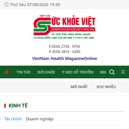
Thứ Sáu 07/08/2026 19:39
E-ISSN 2734 - 9756
P-ISSN 2815 - 6285
VietNam Health MagazineOnline
NLINE
TIN TỨC
SỨC KHỎE
Y HỌC CỔ TRUYỀN
NGHIÊN CỨU TRA
MỚI NHẤT
ĐỌC NHIỀU
KINH TẾ
Tài chính
Doanh nghiệp