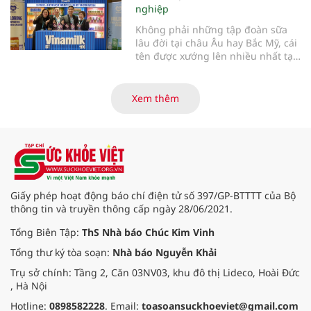
nghiệp
Không phải những tập đoàn sữa
lâu đời tại châu Âu hay Bắc Mỹ, cái
tên được xướng lên nhiều nhất tại
Giải thưởng Đổi mới Ngành sữa
Thế giới (World Dairy Innovation
Awards) 2026 lại đến từ Việt Nam.
Xem thêm
Vinamilk gây bất ngờ lớn khi giành
chiến thắng áp đảo với 5 hạng
mục giải thưởng, tạo nên một kỷ
lục chưa từng có trong lịch sử giải.
Điều gì giúp đại diện từ Việt Nam
tạo nên kỳ tích đặc biệt này?
Giấy phép hoạt động báo chí điện tử số 397/GP-BTTTT của Bộ
thông tin và truyền thông cấp ngày 28/06/2021.
Tổng Biên Tập:
ThS Nhà báo Chúc Kim Vinh
Tổng thư ký tòa soạn:
Nhà báo Nguyễn Khải
Trụ sở chính: Tầng 2, Căn 03NV03, khu đô thị Lideco, Hoài Đức
, Hà Nội
Hotline:
0898582228
. Email:
toasoansuckhoeviet@gmail.com