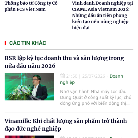
Thông báo từ Công ty Cổ
Vinh danh Doanh nghiệp tại
phần FCS Viet Nam
CIAME Asia Vietnam 2026:
Những dấu ấn tiên phong
kiến tạo nền nông nghiệp
hiện đại
CÁC TIN KHÁC
BSR lập kỷ lục doanh thu và sản lượng trong
nửa đầu năm 2026
21:50
|
25/07/2026
Doanh
nghiệp
Nhờ vận hành Nhà máy Lọc dầu
Dung Quất ở công suất kỷ lục, chủ
động ứng phó với biến động thị
trường và triển khai đồng bộ các
giải pháp quản trị, doanh nghiệp
Vinamilk: Khi chất lượng sản phẩm trở thành
đạt doanh thu hợp nhất hơn
100.900 tỷ đồng trong 6 tháng đầu
đạo đức nghề nghiệp
năm 2026, vượt xa kế hoạch và tạo