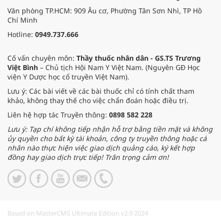
Văn phòng TP.HCM: 909 Âu cơ, Phường Tân Sơn Nhì, TP Hồ
Chí Minh
Hotline:
0949.737.666
Cố vấn chuyên môn:
Thầy thuốc nhân dân - GS.TS Trương
Việt Bình
– Chủ tịch Hội Nam Y Việt Nam. (Nguyên GĐ Học
viện Y Dược học cổ truyền Việt Nam).
Lưu ý: Các bài viết về các bài thuốc chỉ có tính chất tham
khảo, không thay thế cho việc chẩn đoán hoặc điều trị.
Liên hệ hợp tác Truyền thông:
0898 582 228
Lưu ý: Tạp chí không tiếp nhận hỗ trợ bằng tiền mặt và không
ủy quyền cho bất kỳ tài khoản, công ty truyền thông hoặc cá
nhân nào thực hiện việc giao dịch quảng cáo, ký kết hợp
đồng hay giao dịch trực tiếp! Trân trọng cảm ơn!
Based on MasterCMS Ultimate Edition v2.9 2024