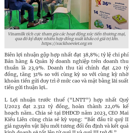
Vinamilk tích cực tham gia các hoạt động xúc tiến thương mại,
qua đó ký được nhiều hợp đồng xuất khẩu có giá trị lớn.
https://suckhoeviet.org.vn
Biên lợi nhuận gộp hợp nhất đạt 38,8%; tỷ lệ chi phí
Bán hàng & Quản lý doanh nghiệp trên doanh thu
thuần là 23,9%. Doanh thu tài chính đạt 420 tỷ
đồng, tăng 31% so với cùng kỳ so với cùng kỳ nhờ
khoản tiền gửi duy trì ở mức cao và mặt bằng lãi suất
tiền gửi thuận lợi..
L Lợi nhuận trước thuế (“LNTT”) hợp nhất Quý
I/2023 đạt 2.312 tỷ đồng, hoàn thành 22,0% kế
hoạch năm.. Chia sẻ tại ĐHĐCĐ năm 2023, CEO Mai
Kiều Liên cũng chia sẻ kỳ vọng: “Bắt đầu từ quý II
giá nguyên vật liệu mới tương đối ổn định và kết quả
kinh doanh sẽ tốt lên từ quý II và quý III trở đi.”