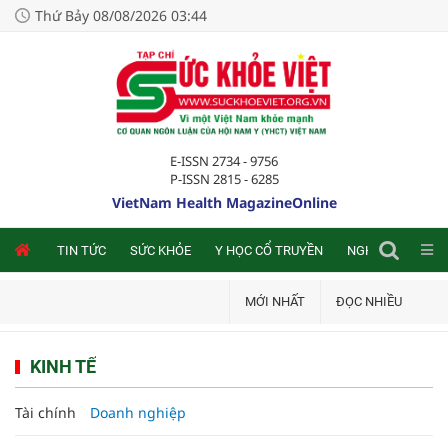
Thứ Bảy 08/08/2026 03:44
E-ISSN 2734 - 9756
P-ISSN 2815 - 6285
VietNam Health MagazineOnline
NLINE
TIN TỨC
SỨC KHỎE
Y HỌC CỔ TRUYỀN
NGHIÊN CỨU TRA
MỚI NHẤT
ĐỌC NHIỀU
KINH TẾ
Tài chính
Doanh nghiệp