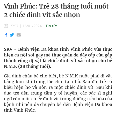
Vĩnh Phúc: Trẻ 28 tháng tuổi nuốt
2 chiếc đinh vít sắc nhọn
15:57
|
16/01/2024
Tin tức
SKV - Bệnh viện Đa khoa tỉnh Vĩnh Phúc vừa thực
hiện ca nội soi gây mê thực quản dạ dày cấp cứu gắp
thành công dị vật là chiếc đinh vít sắc nhọn cho bé
N.M.K (28 tháng tuổi).
Gia đình cháu bé cho biết, bé N.M.K nuốt phải dị vật
bằng kim khí trong lúc chơi tại nhà. Sau đó, trẻ có
biểu hiện ho và nôn ra một chiếc đinh vít. Sau khi
đưa trẻ đến trung tâm y tế huyện, các bác sĩ nghi
ngờ còn một chiếc đinh vít trong đường tiêu hóa của
bệnh nhi nên đã chuyển bé đến Bệnh viện Đa khoa
tỉnh Vĩnh Phúc.