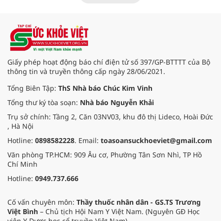
nhật chẩn đoán và điều trị bệnh lý
tiêu hóa - gan mật vừa diễn ra
ngày 1/8 tại Bệnh viện Đại học
quốc tế Hồng Bàng.
Giấy phép hoạt động báo chí điện tử số 397/GP-BTTTT của Bộ
thông tin và truyền thông cấp ngày 28/06/2021.
Tổng Biên Tập:
ThS Nhà báo Chúc Kim Vinh
Tổng thư ký tòa soạn:
Nhà báo Nguyễn Khải
Trụ sở chính: Tầng 2, Căn 03NV03, khu đô thị Lideco, Hoài Đức
, Hà Nội
Hotline:
0898582228
. Email:
toasoansuckhoeviet@gmail.com
Văn phòng TP.HCM: 909 Âu cơ, Phường Tân Sơn Nhì, TP Hồ
Chí Minh
Hotline:
0949.737.666
Cố vấn chuyên môn:
Thầy thuốc nhân dân - GS.TS Trương
Việt Bình
– Chủ tịch Hội Nam Y Việt Nam. (Nguyên GĐ Học
viện Y Dược học cổ truyền Việt Nam).