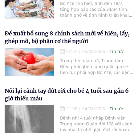
Bộ Y tế cho biết, tính đến 18/7,
tổng hợp báo cáo của 34/34 tỉnh,
thành phố về tình hình triển khai
khám sức khỏe định kỳ, khám sàng
lọc miễn phí cho người dân, ghi
nhận 32.286.360 người, chiếm gần
Đề xuất bổ sung 8 chính sách mới về hiến, lấy,
30% dân số cả nước đã được khám
ghép mô, bộ phận cơ thể người
sức khỏe định kỳ năm nay.
07:07
|
05/08/2026
Tin tức
Trong thời gian tới, Trung tâm
Điều phối ghép tạng quốc gia sẽ
tiếp tục phối hợp Bộ Y tế, các bệnh
viện và các cơ quan liên quan để
mở rộng mạng lưới điều phối, tăng
cường truyền thông, hoàn thiện
Nối lại cánh tay đứt rời cho bé 4 tuổi sau gần 6
quy trình chuyên môn và hệ thống
giờ thiếu máu
pháp luật để thúc đẩy lĩnh vực
hiến và ghép mô tạng.
21:09
|
04/08/2026
Tin tức
Bệnh nhi 4 tuổi nhập Bệnh viện
Trung ương Quân đội 108 với cánh
tay phải bị nhổ giật, đứt rời hoàn
toàn do tai nạn giao thông. Dù