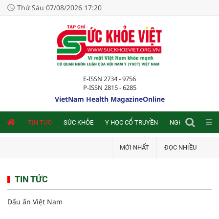
Thứ Sáu 07/08/2026 17:20
E-ISSN 2734 - 9756
P-ISSN 2815 - 6285
VietNam Health MagazineOnline
NLINE
TIN TỨC
SỨC KHỎE
Y HỌC CỔ TRUYỀN
NGHIÊN CỨU TRA
MỚI NHẤT
ĐỌC NHIỀU
TIN TỨC
Dấu ấn Việt Nam