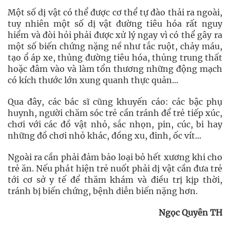
Một số dị vật có thể được cơ thể tự đào thải ra ngoài,
tuy nhiên một số dị vật đường tiêu hóa rất nguy
hiểm và đòi hỏi phải được xử lý ngay vì có thể gây ra
một số biến chứng nặng nề như tắc ruột, chảy máu,
tạo ổ áp xe, thủng đường tiêu hóa, thủng trung thất
hoặc đâm vào và làm tổn thương những động mạch
có kích thước lớn xung quanh thực quản...
Qua đây, các bác sĩ cũng khuyến cáo: các bậc phụ
huynh, người chăm sóc trẻ cần tránh để trẻ tiếp xúc,
chơi với các đồ vật nhỏ, sắc nhọn, pin, cúc, bi hay
những đồ chơi nhỏ khác, đồng xu, đinh, ốc vít...
Ngoài ra cần phải đảm bảo loại bỏ hết xương khi cho
trẻ ăn. Nếu phát hiện trẻ nuốt phải dị vật cần đưa trẻ
tới cơ sở y tế để thăm khám và điều trị kịp thời,
tránh bị biến chứng, bệnh diễn biến nặng hơn.
Ngọc Quyên TH