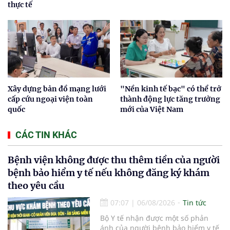
thực tế
Xây dựng bản đồ mạng lưới
"Nền kinh tế bạc" có thể trở
cấp cứu ngoại viện toàn
thành động lực tăng trưởng
quốc
mới của Việt Nam
CÁC TIN KHÁC
Bệnh viện không được thu thêm tiền của người
bệnh bảo hiểm y tế nếu không đăng ký khám
theo yêu cầu
07:07
|
06/08/2026
Tin tức
Bộ Y tế nhận được một số phản
ánh của người bệnh bảo hiểm y tế