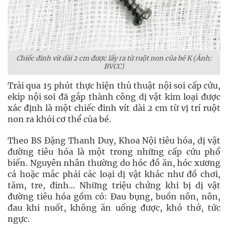
Chiếc đinh vít dài 2 cm được lấy ra từ ruột non của bé K (Ảnh:
BVCC)
Trải qua 15 phút thực hiện thủ thuật nội soi cấp cứu,
ekip nội soi đã gắp thành công dị vật kim loại được
xác định là một chiếc đinh vít dài 2 cm từ vị trí ruột
non ra khỏi cơ thể của bé.
Theo BS Đặng Thanh Duy, Khoa Nội tiêu hóa, dị vật
đường tiêu hóa là một trong những cấp cứu phổ
biến. Nguyên nhân thường do hóc đồ ăn, hóc xương
cá hoặc mắc phải các loại dị vật khác như đồ chơi,
tăm, tre, đinh... Những triệu chứng khi bị dị vật
đường tiêu hóa gồm có: Đau bụng, buồn nôn, nôn,
đau khi nuốt, không ăn uống được, khó thở, tức
ngực.