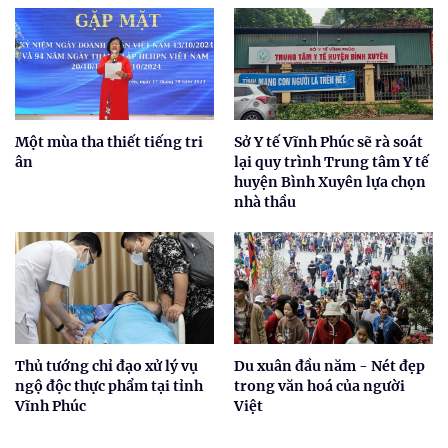
Một mùa tha thiết tiếng tri
Sở Y tế Vĩnh Phúc sẽ rà soát
ân
lại quy trình Trung tâm Y tế
huyện Bình Xuyên lựa chọn
nhà thầu
Thủ tướng chỉ đạo xử lý vụ
Du xuân đầu năm - Nét đẹp
ngộ độc thực phẩm tại tỉnh
trong văn hoá của người
Vĩnh Phúc
Việt