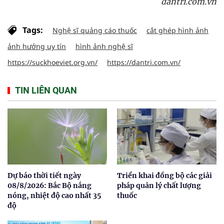
dantri.com.vn
Tags:
Nghệ sĩ quảng cáo thuốc
cắt ghép hình ảnh
ảnh hưởng uy tín
hình ảnh nghệ sĩ
https://suckhoeviet.org.vn/
https://dantri.com.vn/
TIN LIÊN QUAN
Dự báo thời tiết ngày
Triển khai đồng bộ các giải
08/8/2026: Bắc Bộ nắng
pháp quản lý chất lượng
nóng, nhiệt độ cao nhất 35
thuốc
độ