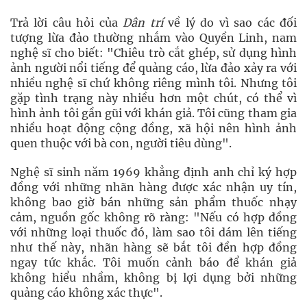
Trả lời câu hỏi của
Dân trí
về lý do vì sao các đối
tượng lừa đảo thường nhắm vào Quyền Linh, nam
nghệ sĩ cho biết: "Chiêu trò cắt ghép, sử dụng hình
ảnh người nổi tiếng để quảng cáo, lừa đảo xảy ra với
nhiều nghệ sĩ chứ không riêng mình tôi. Nhưng tôi
gặp tình trạng này nhiều hơn một chút, có thể vì
hình ảnh tôi gần gũi với khán giả. Tôi cũng tham gia
nhiều hoạt động cộng đồng, xã hội nên hình ảnh
quen thuộc với bà con, người tiêu dùng".
Nghệ sĩ sinh năm 1969 khẳng định anh chỉ ký hợp
đồng với những nhãn hàng được xác nhận uy tín,
không bao giờ bán những sản phẩm thuốc nhạy
cảm, nguồn gốc không rõ ràng: "Nếu có hợp đồng
với những loại thuốc đó, làm sao tôi dám lên tiếng
như thế này, nhãn hàng sẽ bắt tôi đền hợp đồng
ngay tức khắc. Tôi muốn cảnh báo để khán giả
không hiểu nhầm, không bị lợi dụng bởi những
quảng cáo không xác thực".