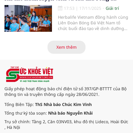
biệt.
17:53
|
17/11/2025
Giải trí
Herbalife Vietnam đồng hành cùng
Liên Đoàn Bóng Đá Việt Nam tổ
chức buổi đào tạo về dinh dưỡng
thể thao nâng cao cho các huấn
luyện viên và cầu thủ bóng đá.
Xem thêm
Giấy phép hoạt động báo chí điện tử số 397/GP-BTTTT của Bộ
thông tin và truyền thông cấp ngày 28/06/2021.
Tổng Biên Tập:
ThS Nhà báo Chúc Kim Vinh
Tổng thư ký tòa soạn:
Nhà báo Nguyễn Khải
Trụ sở chính: Tầng 2, Căn 03NV03, khu đô thị Lideco, Hoài Đức
, Hà Nội