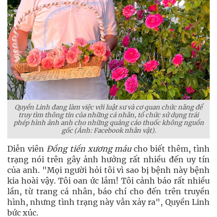
Quyền Linh đang làm việc với luật sư và cơ quan chức năng để
truy tìm thông tin của những cá nhân, tổ chức sử dụng trái
phép hình ảnh anh cho những quảng cáo thuốc không nguồn
gốc (Ảnh: Facebook nhân vật).
Diễn viên
Đồng tiền xương máu
cho biết thêm, tình
trạng nói trên gây ảnh hưởng rất nhiều đến uy tín
của anh. "Mọi người hỏi tôi vì sao bị bệnh này bệnh
kia hoài vậy. Tôi oan ức lắm! Tôi cảnh báo rất nhiều
lần, từ trang cá nhân, báo chí cho đến trên truyền
hình, nhưng tình trạng này vẫn xảy ra", Quyền Linh
bức xúc.