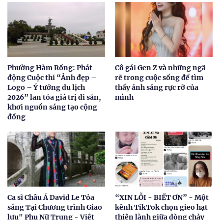
Phường Hàm Rồng: Phát
Cô gái Gen Z và những ngã
động Cuộc thi “Ảnh đẹp –
rẽ trong cuộc sống để tìm
Logo – Ý tưởng du lịch
thấy ánh sáng rực rỡ của
2026” lan tỏa giá trị di sản,
mình
khơi nguồn sáng tạo cộng
đồng
Ca sĩ Châu Á David Le Tỏa
“XIN LỖI - BIẾT ƠN” - Một
sáng Tại Chương trình Giao
kênh TikTok chọn gieo hạt
lưu" Phụ Nữ Trung - Việt
thiện lành giữa dòng chảy