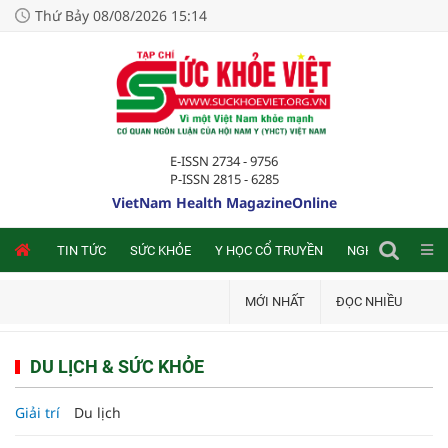
Thứ Bảy 08/08/2026 15:14
E-ISSN 2734 - 9756
P-ISSN 2815 - 6285
VietNam Health MagazineOnline
NLINE
TIN TỨC
SỨC KHỎE
Y HỌC CỔ TRUYỀN
NGHIÊN CỨU TRA
MỚI NHẤT
ĐỌC NHIỀU
DU LỊCH & SỨC KHỎE
Giải trí
Du lịch