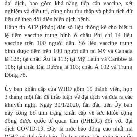
đại dịch, bao gồm khả năng tiếp cận vaccine, xét
nghiệm và điều trị, cũng như thu thập và phân tích dữ
liệu để theo dõi diễn biến dịch bệnh.
Hãng tin AFP (Pháp) dẫn số liệu thống kê cho biết tỉ
lệ tiêm vaccine trung bình ở châu Phi chỉ 14 liều
vaccine trên 100 người dân. Số liều vaccine trung
bình được tiêm trên 100 người dân tại Mỹ và Canada
là 128; tại châu Âu là 113; tại Mỹ Latin và Caribbe là
106; tại châu Đại Dương là 103; châu Á 102 và Trung
Đông 78.
Ủy ban khẩn cấp của WHO gồm 19 thành viên, họp
3 tháng một lần để thảo luận về đại dịch và đưa ra các
khuyến nghị. Ngày 30/1/2020, lần đầu tiên Ủy ban
này công bố tình trạng khẩn cấp về sức khỏe cộng
đồng được quốc tế quan tâm (PHEIC) đối với đại
dịch COVID-19. Đây là mức báo động cao nhất mà
WHO có thể cảnh báo. Ủy ban cũng kêu gọi các quốc