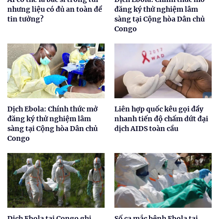
nhưng liệu có đủ an toàn để
đăng ký thử nghiệm lâm
tin tưởng?
sàng tại Cộng hòa Dân chủ
Congo
Dịch Ebola: Chính thức mở
Liên hợp quốc kêu gọi đẩy
đăng ký thử nghiệm lâm
nhanh tiến độ chấm dứt đại
sàng tại Cộng hòa Dân chủ
dịch AIDS toàn cầu
Congo
Dịch Ebola tại Congo ghi
Số ca mắc bệnh Ebola tại