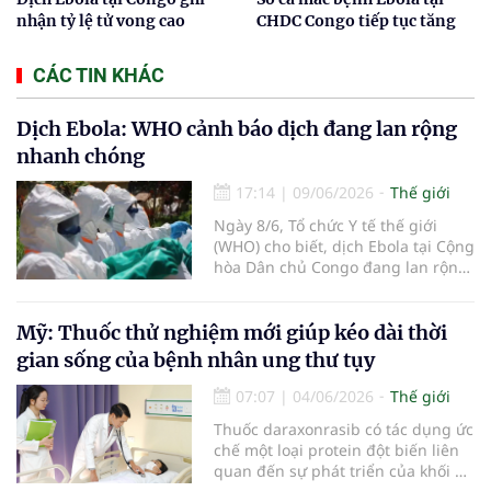
nhận tỷ lệ tử vong cao
CHDC Congo tiếp tục tăng
CÁC TIN KHÁC
Dịch Ebola: WHO cảnh báo dịch đang lan rộng
nhanh chóng
17:14
|
09/06/2026
Thế giới
Ngày 8/6, Tổ chức Y tế thế giới
(WHO) cho biết, dịch Ebola tại Cộng
hòa Dân chủ Congo đang lan rộng
nhanh chóng, số ca mắc ngày càng
tăng, phạm vi địa lý rộng hơn và
lây truyền xuyên biên giới sang
Mỹ: Thuốc thử nghiệm mới giúp kéo dài thời
Uganda.
gian sống của bệnh nhân ung thư tụy
07:07
|
04/06/2026
Thế giới
Thuốc daraxonrasib có tác dụng ức
chế một loại protein đột biến liên
quan đến sự phát triển của khối u,