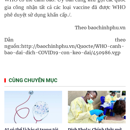
gia công nhận tất cả các loại vaccine đã được WHO
phê duyệt sử dụng khẩn cấp./.
Theo baochinhphu.vn
Dẫn theo
nguồn:http://baochinhphu.vn/Quocte/WHO-canh-
bao-dai-dich-COVID19-con-keo-dai/450986.vgp
CÙNG CHUYÊN MỤC
AI có thể là bác sĩ trong túi
Dịch Ebola: Chính thức mở