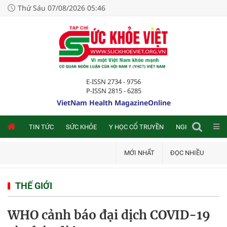
Thứ Sáu 07/08/2026 05:46
E-ISSN 2734 - 9756
P-ISSN 2815 - 6285
VietNam Health MagazineOnline
NLINE
TIN TỨC
SỨC KHỎE
Y HỌC CỔ TRUYỀN
NGHIÊN CỨU TRA
MỚI NHẤT
ĐỌC NHIỀU
THẾ GIỚI
WHO cảnh báo đại dịch COVID-19