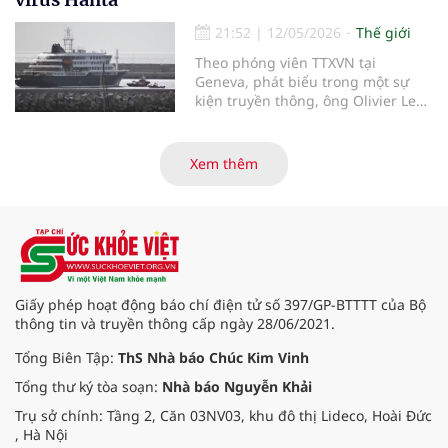
mảnh hệ thống. Rockwell
Automation và Cytiva vừa công bố
21:52
|
12/05/2026
Thế giới
nền tảng Figurate SCADA, một hệ
Theo phóng viên TTXVN tại
thống giám sát và thu thập dữ liệu
Geneva, phát biểu trong một sự
được thiết kế để tăng tốc quá trình
kiện truyền thông, ông Olivier Le
chuyển đổi số trong sản xuất dược
Polain - người đứng đầu bộ phận
phẩm sinh học.
dịch tễ học và phân tích dữ liệu
phục vụ ứng phó của Tổ chức Y tế
Xem thêm
thế giới (WHO) - ngày 11/5 đã cung
cấp thêm thông tin về khả năng lây
nhiễm của virus Hanta.
Giấy phép hoạt động báo chí điện tử số 397/GP-BTTTT của Bộ
thông tin và truyền thông cấp ngày 28/06/2021.
Tổng Biên Tập:
ThS Nhà báo Chúc Kim Vinh
Tổng thư ký tòa soạn:
Nhà báo Nguyễn Khải
Trụ sở chính: Tầng 2, Căn 03NV03, khu đô thị Lideco, Hoài Đức
, Hà Nội