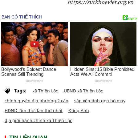
https://suckhoeviet.org.vn
Tags:
xã Thiên Lộc
UBND xã Thiên Lộc
chính quyền địa phương 2 cấp
sắp xếp tinh gọn bộ máy
HĐND lâm thời lần thứ nhất
Đông Anh
địa giới hành chính xã Thiên Lộc
TIN LIÊN QUAN