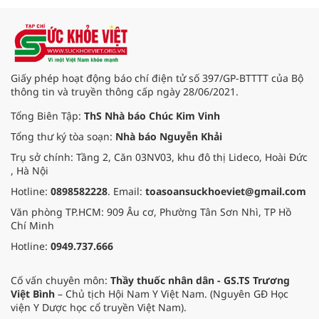
điểm quốc gia. Với hệ sinh thái đào
tạo đa ngành, chú trọng chuyển
đổi số và hội nhập quốc tế, Học
viện là địa chỉ tin cậy cung cấp
nguồn nhân lực chất lượng cao,
đồng hành cùng sự phát triển bền
Giấy phép hoạt động báo chí điện tử số 397/GP-BTTTT của Bộ
vững của đất nước.
thông tin và truyền thông cấp ngày 28/06/2021.
Tổng Biên Tập:
ThS Nhà báo Chúc Kim Vinh
Tổng thư ký tòa soạn:
Nhà báo Nguyễn Khải
Trụ sở chính: Tầng 2, Căn 03NV03, khu đô thị Lideco, Hoài Đức
, Hà Nội
Hotline:
0898582228
. Email:
toasoansuckhoeviet@gmail.com
Văn phòng TP.HCM: 909 Âu cơ, Phường Tân Sơn Nhì, TP Hồ
Chí Minh
Hotline:
0949.737.666
Cố vấn chuyên môn:
Thầy thuốc nhân dân - GS.TS Trương
Việt Bình
– Chủ tịch Hội Nam Y Việt Nam. (Nguyên GĐ Học
viện Y Dược học cổ truyền Việt Nam).