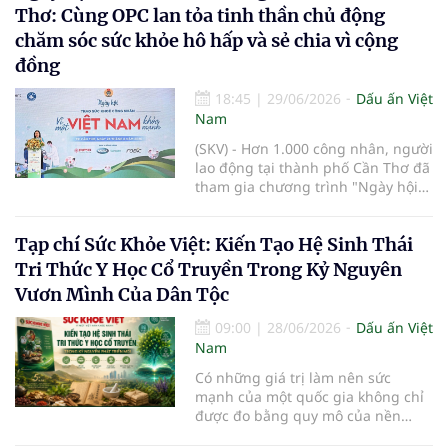
Thơ: Cùng OPC lan tỏa tinh thần chủ động
chăm sóc sức khỏe hô hấp và sẻ chia vì cộng
đồng
18:45
|
29/06/2026
Dấu ấn Việt
Nam
(SKV) - Hơn 1.000 công nhân, người
lao động tại thành phố Cần Thơ đã
tham gia chương trình "Ngày hội
Trao sức khỏe công nhân - Vì một
Việt Nam khỏe mạnh năm 2026",
Tạp chí Sức Khỏe Việt: Kiến Tạo Hệ Sinh Thái
với nhiều hoạt động khám bệnh, tư
vấn sức khỏe, tặng quà và hưởng
Tri Thức Y Học Cổ Truyền Trong Kỷ Nguyên
ứng phong trào nhân văn, vì cộng
Vươn Mình Của Dân Tộc
đồng do Ban tổ chức phát động.
09:00
|
28/06/2026
Dấu ấn Việt
Nam
Có những giá trị làm nên sức
mạnh của một quốc gia không chỉ
được đo bằng quy mô của nền
kinh tế, tốc độ tăng trưởng hay