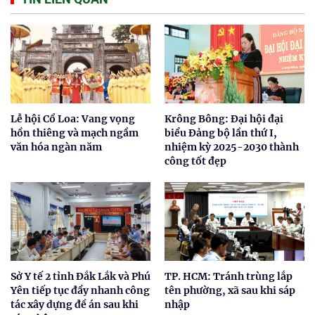
Lễ hội Cổ Loa: Vang vọng
Krông Bông: Đại hội đại
hồn thiêng và mạch ngầm
biểu Đảng bộ lần thứ I,
văn hóa ngàn năm
nhiệm kỳ 2025-2030 thành
công tốt đẹp
Sở Y tế 2 tỉnh Đắk Lắk và Phú
TP. HCM: Tránh trùng lắp
Yên tiếp tục đẩy nhanh công
tên phường, xã sau khi sáp
tác xây dựng đề án sau khi
nhập