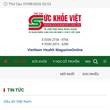
Thứ Sáu 07/08/2026 02:52
E-ISSN 2734 - 9756
P-ISSN 2815 - 6285
VietNam Health MagazineOnline
NLINE
TIN TỨC
SỨC KHỎE
Y HỌC CỔ TRUYỀN
NGHIÊN CỨU TRA
MỚI NHẤT
ĐỌC NHIỀU
TIN TỨC
Dấu ấn Việt Nam