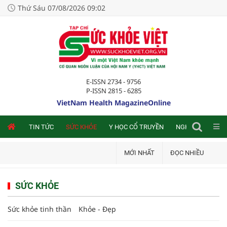
Thứ Sáu 07/08/2026 09:02
E-ISSN 2734 - 9756
P-ISSN 2815 - 6285
VietNam Health MagazineOnline
NLINE
TIN TỨC
SỨC KHỎE
Y HỌC CỔ TRUYỀN
NGHIÊN CỨU TRA
MỚI NHẤT
ĐỌC NHIỀU
SỨC KHỎE
Sức khỏe tinh thần
Khỏe - Đẹp