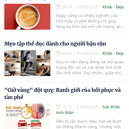
bệnh Alzheimer chiếm khoảng 60–
70% trường hợp.
04:04
|
03/08/2026
Khỏe - Đẹp
Ngày càng có nhiều nghiên cứu
cho thấy cà phê không chỉ giúp
tăng sự tỉnh táo mà còn mang lại
lợi ích cho nhiều cơ quan trong cơ
thể, đặc biệt là gan. Đây là cơ quan
đóng vai trò lọc độc tố, chuyển hóa
Mẹo tập thể dục dành cho người bận rộn
thuốc và dự trữ nhiều vitamin,
04:04
|
02/08/2026
Khỏe - Đẹp
khoáng chất thiết yếu nhưng cũng
rất dễ bị tổn thương…
Duy trì vận động đóng vai trò quan
trọng đối với cả sức khỏe thể chất
lẫn tinh thần. Tuy nhiên, giữa nhịp
sống bận rộn và nhiều trách nhiệm
cần cân bằng, việc dành thời gian
cho các hoạt động tập luyện
"Giờ vàng" đột quỵ: Ranh giới của hồi phục và
thường trở thành một thách thức
tàn phế
không nhỏ…
15:15
|
01/08/2026
Sức khỏe
tinh thần
Đều bị tắc mạch máu não và được
tái thông thành công, nhưng một