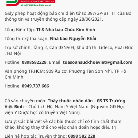
Giấy phép hoạt động báo chí điện tử số 397/GP-BTTTT của Bộ
thông tin và truyền thông cấp ngày 28/06/2021.
Tổng Biên Tập:
ThS Nhà báo Chúc Kim Vinh
Tổng thư ký tòa soạn:
Nhà báo Nguyễn Khải
Trụ sở chính: Tầng 2, Căn 03NV03, khu đô thị Lideco, Hoài Đức
, Hà Nội
Hotline:
0898582228
. Email:
toasoansuckhoeviet@gmail.com
Văn phòng TP.HCM: 909 Âu cơ, Phường Tân Sơn Nhì, TP Hồ
Chí Minh
Hotline:
0949.737.666
Cố vấn chuyên môn:
Thầy thuốc nhân dân - GS.TS Trương
Việt Bình
– Chủ tịch Hội Nam Y Việt Nam. (Nguyên GĐ Học
viện Y Dược học cổ truyền Việt Nam).
Lưu ý: Các bài viết về các bài thuốc chỉ có tính chất tham
khảo, không thay thế cho việc chẩn đoán hoặc điều trị.
Liên hệ hợp tác Truyền thông:
0898 582 228