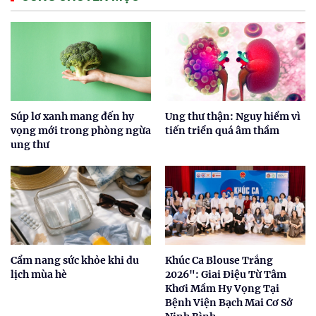
Súp lơ xanh mang đến hy
Ung thư thận: Nguy hiểm vì
vọng mới trong phòng ngừa
tiến triển quá âm thầm
ung thư
Cẩm nang sức khỏe khi du
Khúc Ca Blouse Trắng
lịch mùa hè
2026": Giai Điệu Từ Tâm
Khơi Mầm Hy Vọng Tại
Bệnh Viện Bạch Mai Cơ Sở