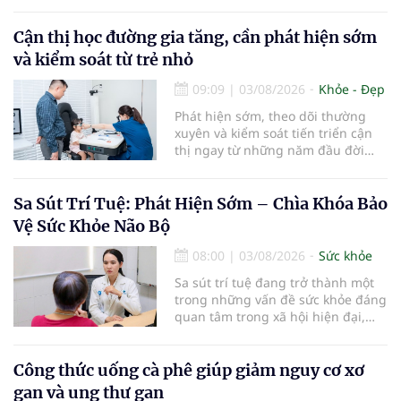
điểm cần thay mới. Theo các
chuyên gia nha khoa, việc sử dụng
bàn chải quá lâu có thể làm giảm
Cận thị học đường gia tăng, cần phát hiện sớm
hiệu quả làm sạch và ảnh hưởng
và kiểm soát từ trẻ nhỏ
đến sức khỏe răng miệng...
09:09
|
03/08/2026
Khỏe - Đẹp
Phát hiện sớm, theo dõi thường
xuyên và kiểm soát tiến triển cận
thị ngay từ những năm đầu đời
được các chuyên gia đánh giá là
chìa khóa bảo vệ thị lực lâu dài cho
trẻ. Đây cũng là định hướng của
Sa Sút Trí Tuệ: Phát Hiện Sớm – Chìa Khóa Bảo
Trung tâm Nhãn nhi và Kiểm soát
Vệ Sức Khỏe Não Bộ
cận thị vừa được Bệnh viện Đông
Đô đưa vào hoạt động ngày 1/8.
08:00
|
03/08/2026
Sức khỏe
Sa sút trí tuệ đang trở thành một
trong những vấn đề sức khỏe đáng
quan tâm trong xã hội hiện đại,
đặc biệt ở người lớn tuổi. Theo
thống kê y khoa, hiện có hơn 55
triệu người trên thế giới đang
Công thức uống cà phê giúp giảm nguy cơ xơ
sống chung với bệnh, trong đó
gan và ung thư gan