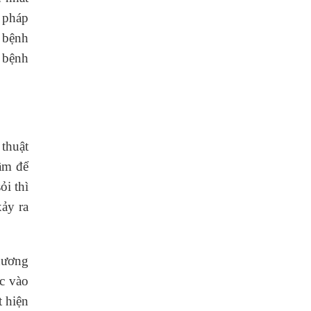
g pháp
 bệnh
 bệnh
thuật
hầm để
ỏi thì
xảy ra
hương
ọc vào
 hiện