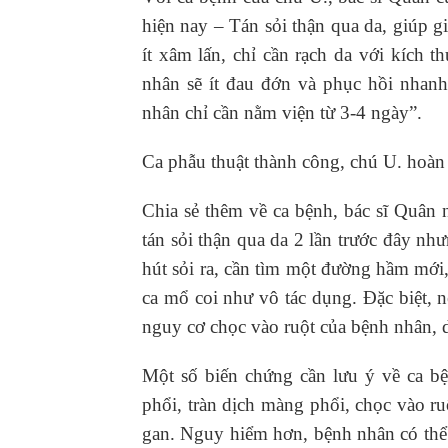
hiện nay – Tán sỏi thận qua da, giúp 
ít xâm lấn, chỉ cần rạch da với kích
nhân sẽ ít đau đớn và phục hồi nhan
nhân chỉ cần nằm viện từ 3-4 ngày”.
Ca phẫu thuật thành công, chú U. hoàn 
Chia sẻ thêm về ca bệnh, bác sĩ Quân
tán sỏi thận qua da 2 lần trước đây nh
hút sỏi ra, cần tìm một đường hầm mới,
ca mổ coi như vô tác dụng. Đặc biệt, n
nguy cơ chọc vào ruột của bệnh nhân, 
Một số biến chứng cần lưu ý về ca b
phổi, tràn dịch màng phổi, chọc vào ru
gan. Nguy hiểm hơn, bệnh nhân có thể