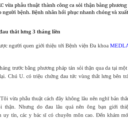
 Máu Của Các Loài Nhân Sâm (Panax Spp.): Tổng
 vừa phẫu thuật thành công ca sỏi thận bằng phương
ho người bệnh. Bệnh nhân hồi phục nhanh chóng và xuất
oàn quốc
au thắt lưng 3 tháng liền
g, nhiệt độ cao nhất 35 độ
ược người quen giới thiệu tới Bệnh viện Đa khoa
MEDL
kỳ, khám sàng lọc cho người dân
 tháng trước bằng phương pháp tán sỏi thận qua da tại mộ
lại. Chú U. có triệu chứng đau tức vùng thắt lưng bên tr
“Tôi vừa phẫu thuật cách đây không lâu nên nghĩ bản th
i thận. Nhưng do đau lâu quá nên ông bạn giới thiệ
y tín, các y bác sĩ có chuyên môn cao. Đến khám mới