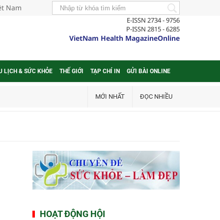
iệt Nam
E-ISSN 2734 - 9756
P-ISSN 2815 - 6285
VietNam Health MagazineOnline
U LỊCH & SỨC KHỎE
THẾ GIỚI
TẠP CHÍ IN
GỬI BÀI ONLINE
MỚI NHẤT
ĐỌC NHIỀU
HOẠT ĐỘNG HỘI