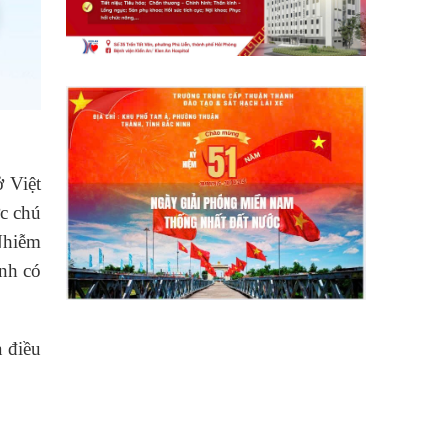
ở Việt
ợc chú
Nhiễm
ệnh có
à điều