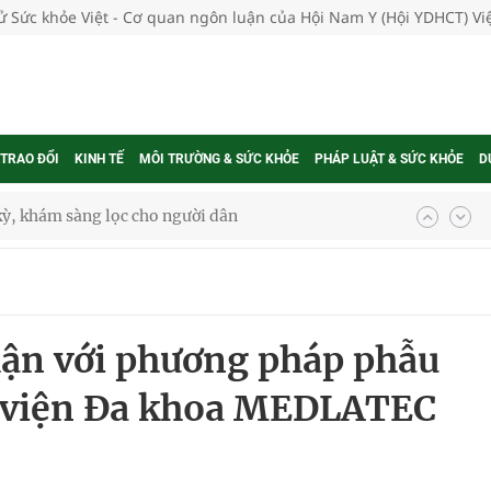
tử Sức khỏe Việt - Cơ quan ngôn luận của Hội Nam Y (Hội YDHCT) V
 TRAO ĐỔI
KINH TẾ
MÔI TRƯỜNG & SỨC KHỎE
PHÁP LUẬT & SỨC KHỎE
D
ông cực hiệu quả
 chuyên gia
thận với phương pháp phẫu
nghiệm thực tế
h viện Đa khoa MEDLATEC
ngừa ung thư