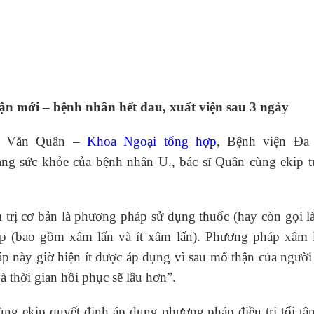
ận mới – bệnh nhân hết đau, xuất viện sau 3 ngày
ng Văn Quân –
Khoa Ngoại tổng hợp
, Bệnh viện Đa
ng sức khỏe của bệnh nhân U., bác sĩ Quân cùng ekip t
 trị cơ bản là phương pháp sử dụng thuốc (hay còn gọi l
ệp (bao gồm xâm lấn và ít xâm lấn). Phương pháp xâm l
này giờ hiện ít được áp dụng vì sau mổ thận của người
 thời gian hồi phục sẽ lâu hơn”.
ùng ekip quyết định áp dụng phương pháp điều trị tối tâ