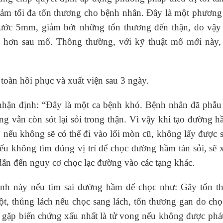
giảm tối đa tổn thương cho bệnh nhân. Đây là một phươn
 thước 5mm, giảm bớt những tổn thương đến thận, do vậy
h hơn sau mổ. Thông thường, với kỹ thuật mổ mới này,
toàn hồi phục và xuất viện sau 3 ngày.
 nhận định: “Đây là một ca bệnh khó. Bệnh nhân đã phẫu 
ưng vẫn còn sót lại sỏi trong thận. Vì vậy khi tạo đường 
 nếu không sẽ có thể đi vào lối mòn cũ, không lấy được s
ếu không tìm đúng vị trí để chọc đường hầm tán sỏi, sẽ 
dẫn đến nguy cơ chọc lạc đường vào các tạng khác.
ệnh này nếu tìm sai đường hầm để chọc như: Gây tổn t
ột, thủng lách nếu chọc sang lách, tổn thương gan do ch
 gặp biến chứng xấu nhất là tử vong nếu không được phát