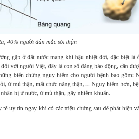
ta, 40% người dân mắc sỏi thận
ờng gặp ở đất nước mang khí hậu nhiệt đới, đặc biệt là 
đối với người Việt, đây là con số đáng báo động, cần đư
 những biến chứng nguy hiểm cho người bệnh bao gồm: 
 sỏi, ứ mủ thận, mất chức năng thận,… Nguy hiểm hơn, b
h nhân bị ứ nước, ứ mủ thận, gây nhiễm khuẩn.
 tế uy tín ngay khi có các triệu chứng sau để phát hiện v