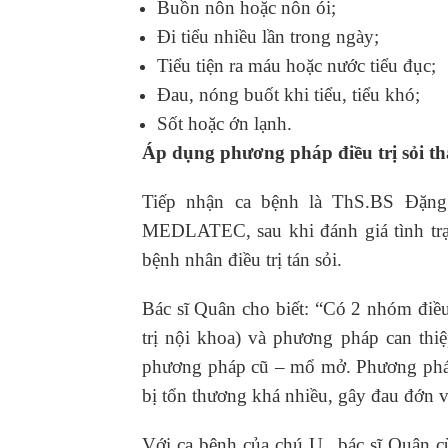
Buồn nôn hoặc nôn ói;
Đi tiểu nhiều lần trong ngày;
Tiểu tiện ra máu hoặc nước tiểu đục;
Đau, nóng buốt khi tiểu, tiểu khó;
Sốt hoặc ớn lạnh.
Áp dụng phương pháp điều trị sỏi th
Tiếp nhận ca bệnh là ThS.BS Đặ
MEDLATEC, sau khi đánh giá tình trạ
bệnh nhân điều trị tán sỏi.
Bác sĩ Quân cho biết: “Có 2 nhóm điều
trị nội khoa) và phương pháp can thi
phương pháp cũ – mổ mở. Phương pháp 
bị tổn thương khá nhiều, gây đau đớn và
Với ca bệnh của chú U., bác sĩ Quân c