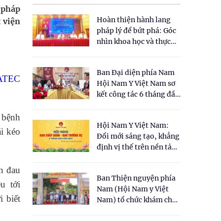
 pháp
Hoàn thiện hành lang
 viện
pháp lý để bứt phá: Góc
nhìn khoa học và thực
tiễn tại Tọa đàm " Đề
xuất một số nội dung
Ban Đại diện phía Nam
cho Luật Y dược cổ
ATEC
Hội Nam Y Việt Nam sơ
truyền Việt Nam"
kết công tác 6 tháng đầu
năm 2026
t bệnh
Hội Nam Y Việt Nam:
ái kéo
Đổi mới sáng tạo, khẳng
định vị thế trên nền tảng
y học cổ truyền và khoa
học hiện đại
ân đau
Ban Thiện nguyện phía
u tới
Nam (Hội Nam y Việt
 biết
Nam) tổ chức khám chữa
bệnh y học cổ truyền và