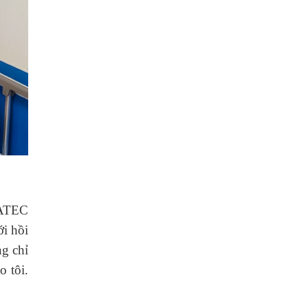
LATEC
ới hồi
ng chỉ
o tôi.