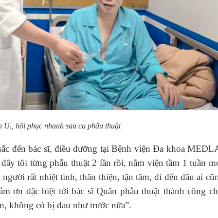
 U., hồi phục nhanh sau ca phẫu thuật
u sắc đến bác sĩ, điều dưỡng tại Bệnh viện Đa khoa MED
 đây tôi từng phẫu thuật 2 lần rồi, nằm viện tầm 1 tuần m
i rất nhiệt tình, thân thiện, tận tâm, đi đến đâu ai cũ
m ơn đặc biệt tới bác sĩ Quân phẫu thuật thành công ch
ẳn, không có bị đau như trước nữa”.