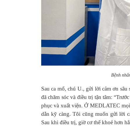
Bệnh nhân
Sau ca mổ, chú U., gửi lời cảm ơn sâ
đã chăm sóc và điều trị tận tâm: “Trước
phục và xuất viện. Ở MEDLATEC mọi ngườ
dẫn kỹ càng. Tôi cũng muốn gửi lời cả
Sau khi điều trị, giờ cơ thể khoẻ hơn h