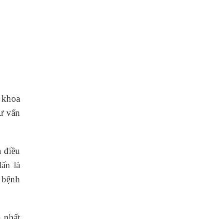
 khoa
ư vấn
à điều
ấn là
 bệnh
n nhất