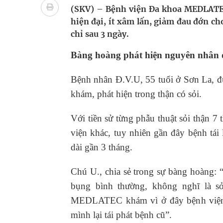
Tác Dụng Chống Kết Tập Tiểu Cầu Và Chống Đông
(SKV) – Bệnh viện Đa khoa MEDLATEC
hiện đại, ít xâm lấn, giảm đau đớn c
Quan Bằng Chứng Dược Lý Và Cơ Chế Phân Tử
chỉ sau 3 ngày.
Xây dựng bản đồ mạng lưới cấp cứu ngoại viện t
Bàng hoàng phát hiện nguyên nhân đ
Dự báo thời tiết ngày 08/8/2026: Bắc Bộ nắng nón
Bệnh nhân Đ.V.U, 55 tuổi ở Sơn La, đ
khám, phát hiện trong thận có sỏi.
Đắk Lắk: Đẩy nhanh tiến độ khám sức khỏe định 
Với tiền sử từng phẫu thuật sỏi thận 7
viện khác, tuy nhiên gần đây bệnh tái 
dài gần 3 tháng.
Chú U., chia sẻ trong sự bàng hoàng: 
bụng bình thường, không nghĩ là sỏ
MEDLATEC khám vì ở đây bệnh viện u
mình lại tái phát bệnh cũ”.