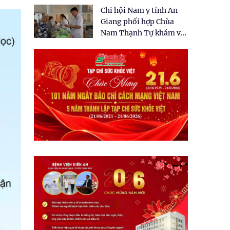
tặng quà cho 150 người
Chi hội Nam y tỉnh An
dân tại xã Tân Tập
Giang phối hợp Chùa
Nam Thạnh Tự khám và
cấp thuốc miễn phí cho
nhân dân